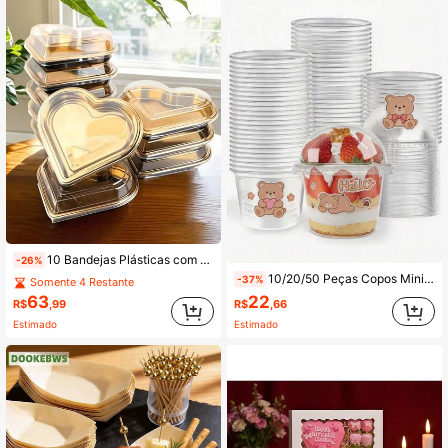
10 Bandejas Plásticas com Formato de Coração Dourado - Recipientes de Armazenamento Multiuso de Grande Capacidade para Lanches, Adequados para Frutas, Sushi, Vegetais, Saladas e Tábuas de Queijo. Com Corpos Transparentes e Molduras Douradas Requintadas, São Itens Práticos Essenciais para Festas e Eventos, Além de Opções de Presente Atenciosas
-26%
10/20/50 Peças Copos Mini Transparentes para Parfait e Lanches com Tampas Redondas, Adesivos Aleatórios Gratuitos, Recipientes Multiuso para Alimentos para Sobremesas, Frutas, Iogurte, Sopa e Aperitivos, Copos Portáteis para Festa, Piquenique e Viagens ao Ar Livre
-37%
Somente 4 Restante
63
22
R$
,99
R$
,66
Estimado
Estimado