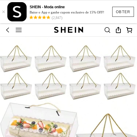
SHEIN - Moda online
×
OBTER
Baixe o App e ganhe cupom exclusivo de 15% OFF!
(2,847)