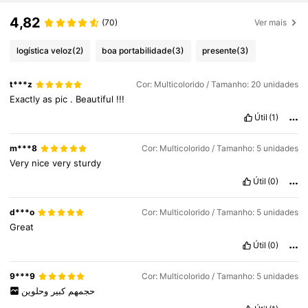
4,82
(70)
Ver mais
logística veloz
(2)
boa portabilidade
(3)
presente
(3)
t***z
Cor: Multicolorido / Tamanho: 20 unidades
Exactly
as
pic
.
Beautiful
!!!
Útil
(1)
m***8
Cor: Multicolorido / Tamanho: 5 unidades
Very
nice
very
sturdy
Útil
(0)
d***o
Cor: Multicolorido / Tamanho: 5 unidades
Great
Útil
(0)
168 Seguidores
4,78
9***9
Cor: Multicolorido / Tamanho: 5 unidades
حجمهم
كبير
وحلوين
168 Seguidores
4,78