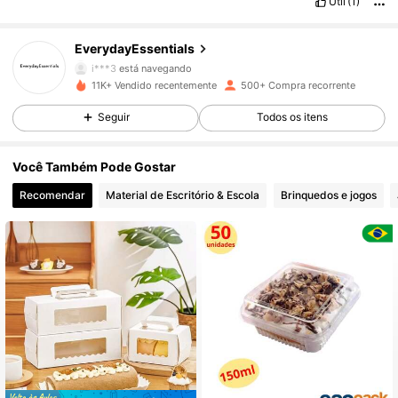
Útil
(1)
168 Seguidores
4,78
EverydayEssentials
i***3
está navegando
168 Seguidores
4,78
11K+ Vendido recentemente
500+ Compra recorrente
Seguir
Todos os itens
168 Seguidores
4,78
Você Também Pode Gostar
168 Seguidores
4,78
Recomendar
Material de Escritório & Escola
Brinquedos e jogos
168 Seguidores
4,78
168 Seguidores
4,78
168 Seguidores
4,78
168 Seguidores
4,78
168 Seguidores
4,78