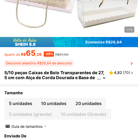
1/13
Economize R$26,64
65
-29%
R$
,26
R$91,90
Apartir de
Desconto aleatório R$26,64 de desconto
5/10 peças Caixas de Bolo Transparentes de 27,
4,82
(
70
)
5 cm com Alça de Corda Dourada e Base de
Bolo, Caixas de Presente de Plástico Transp
arente para Cozimento Caseiro, Recipientes Por
táteis para Armazenamento de Fatias de Bolo, A
Tamanho
dequado para o Natal
5 unidades
10 unidades
20 unidades
5 unidades (grande)
10 unidades (Grande)
Guia de tamanhos
Enviado De