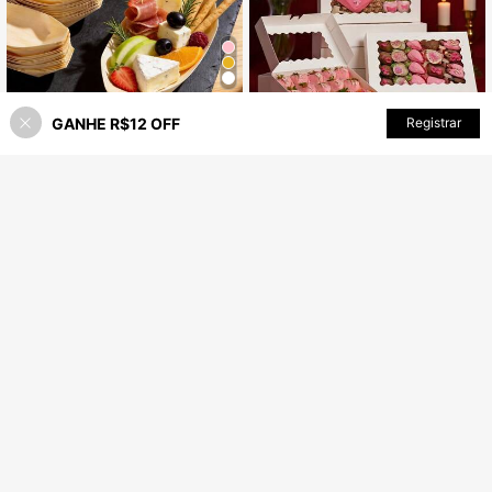
Economize R$20,01
GANHE R$12 OFF
ADICIONAR AO CARRINHO
Registrar
29% OFF!
50/100/200 Peças Pratos Descartáveis de Madeira Mini para Aperitivos com Espetos de Bambu (25/50/100 Peças Pratos para Aperitivos + 25/50/100 Peças Espetos de Bambu), Pratos Mini para Aperitivos de 14cm/5,51in e Pratos para Aperitivos de 17cm/6,69in Opcionais, Exibição e Decoração Elegantes, Adequados para Casamentos, Festas, Reuniões, Degustações, Bandejas de Carnes Frias, Petiscos de Queijo, Bandejas de Sobremesas de Frutas
-42%
27
R$
,94
90+ vendido
Economize R$21,40
Estimado
Clientes recorrentes
6/12 Peças Caixas de Assar com Janela Automática, 12"X8"X2.5", Grandes Caixas de Presente Brancas para Doces, Pastéis, Chocolate, Morangos, Bolos, Rosquinhas, Muffins
-35%
40
R$
,50
Estimado