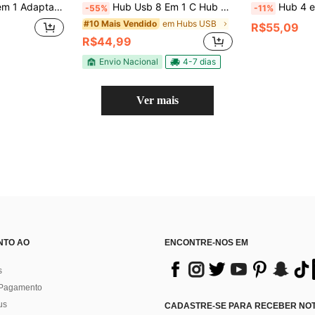
nto PD 87W Leitor de Cartão TF SD Compatível com Macbook, Matebook, S10 e Outros Dispositivos
Hub Usb 8 Em 1 C Hub 4K PD HD MI 4K 100W Energia
Hub 4 em 1 Tipo-C, Transferência de A
-55%
-11%
em Hubs USB
#10 Mais Vendido
R$55,09
R$44,99
Envio Nacional
4-7 dias
Ver mais
NTO AO
ENCONTRE-NOS EM
s
 Pagamento
us
CADASTRE-SE PARA RECEBER NOTÍ