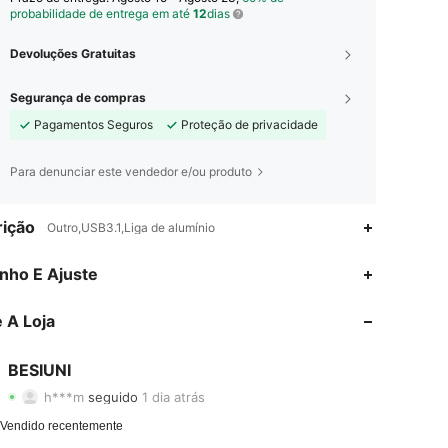
probabilidade de entrega em até
12
dias
Devoluções Gratuitas
Segurança de compras
Pagamentos Seguros
Proteção de privacidade
Para denunciar este vendedor e/ou produto
ição
Outro,USB3.1,Liga de alumínio
nho E Ajuste
4,60
15
18
 A Loja
4,60
15
18
4,60
15
18
BESIUNI
h***m
seguido
1 dia atrás
4,60
15
18
 Vendido recentemente