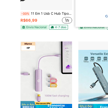
11 Em 1 Usb C Hub Tipo C Para 4k HD-Compatível USB 3.0 Adaptador Multifuncional
Hub Adaptador Tipo C 6 Em 1 Sd Rj45 para No
-33%
-65%
C
R$66,99
R$34,99
Envio Nacional
4-7 dias
Envio Nacional
Economize
Econ