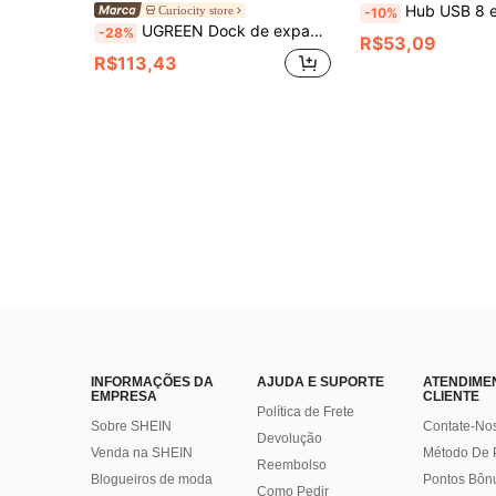
Hub USB 8 em 1 Adaptador Multi-Porta Tipo-C 4K HDTV 100Mbps RJ45 Ethernet USB3.0 Porta de Carregame
Curiocity store
-10%
UGREEN Dock de expansão CM511 Type-C 6 em 1, Dock de expansão USB 3.2 de alta velocidade, Thunderbolt 4K 60Hz, Interface HDMI, Extensor, Compatível com Apple Mac, Laptops Huawei e iPads
-28%
R$53,09
R$113,43
INFORMAÇÕES DA
AJUDA E SUPORTE
ATENDIME
EMPRESA
CLIENTE
Política de Frete
Sobre SHEIN
Contate-No
Devolução
Venda na SHEIN
Método De
Reembolso
Blogueiros de moda
Pontos Bôn
Como Pedir