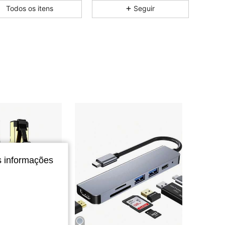
4,60
15
18
Todos os itens
Seguir
4,60
15
18
4,60
15
18
4,60
15
18
4,60
15
18
4,60
15
18
s informações