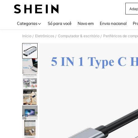
Adap
Use up 
Categorias
Só para você
Novo em
Envio nacional
Pr
Início
Eletrônicos
Computador & escritório
Periféricos de comp
/
/
/