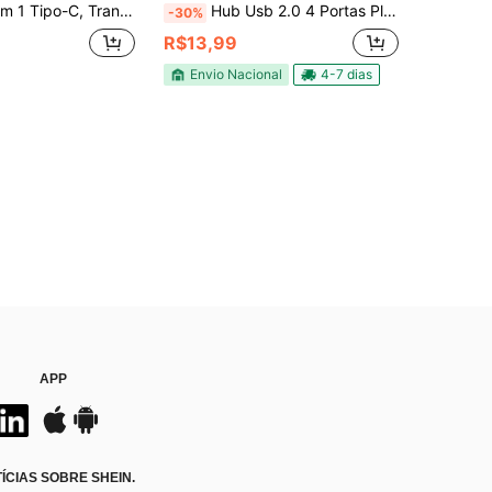
lta Velocidade USB3.0, 4K HD, Carregamento Rápido PD 100W, Amplamente Compatível
Hub Usb 2.0 4 Portas Plug And Play Hi-speed
-30%
R$13,99
Envio Nacional
4-7 dias
APP
CIAS SOBRE SHEIN.