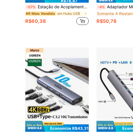
R$78,87
Estação de Acoplamento USB-C 4 em 1 HP, Hub USB 3.0, Projeção HDMI 4K, Carregamento Rápido PD, Adaptador Multiporta, Compatível com MacBook e Laptops, Disponível nas Cores Preto, Branco, Bege, Prata
Adaptador Multi-Porta USB C, Estação de Acoplamento USB-C 7-em-1, Suporta HDTV 4K, Carregamento PD 100W, US
-57%
-4%
Somente 4 Restan
em Hubs USB
#6 Mais Vendido
R$60,38
R$50,78
Economize R$43,31
Econ