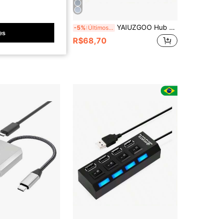
Rede Redondo Cat8 (Com Conector RJ45), 40Gbps 2000MHz, Cabo de Rede Longo Trançado em Nylon, Conector Banhado a Ouro-Preto
YAIUZGOO Hub USB C 6-em-1 Tipo C 3.1 para Adaptador 4K, com Leitor de Cartão SD/TF, Carregamento Rápido PD 2.0/3.0, Interface de Transferência de Dados, Slot para Pen Drive USB, Compacto e Portátil, Adequado para Viagens de Negócios, Compatível com MacBook, Laptop, PC, Telefone Android, Tablet
-5%
Últimos 3 dias
es
R$68,70
2