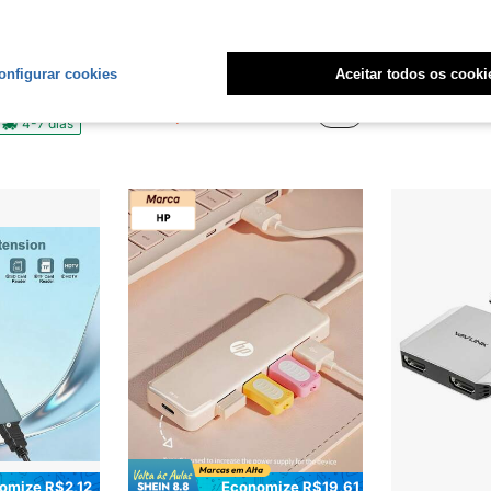
tebook E Computador 2 Usb Type C 2 Hd mi
Adaptador 2 em 1 USB-C para 4K HDTV 1080p VGA Hub Type-C Cabo de Vídeo Estação de Acoplamento, Compatível com Laptop, Telefone, Tablet, Projetor, Suporta Compartilhamento de Múltiplas Telas
Cabo Ethernet de Alta Velocidade ZoeRax 8–30m, Cabo de 
-8%
-27%
onfigurar cookies
Aceitar todos os cooki
Somente 5 Restante
R$400,7
R$43,15
4-7 dias
omize R$2,12
Economize R$19,61