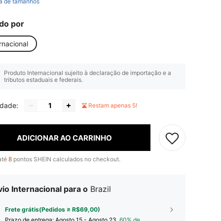
a de tamanhos
do por
rnacional
Produto Internacional sujeito à declaração de importação e a
tributos estaduais e federais.
idade:
Restam apenas 5!
ADICIONAR AO CARRINHO
até
8
pontos SHEIN calculados no checkout.
io Internacional para o
Brazil
Frete grátis(Pedidos ≥ R$69,00)
Prazo de entrega:
Agosto 15 - Agosto 23,
60% de