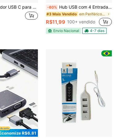
 Hub 3 em 1 com Carregamento PD de 87W, Divisor de Monitor Duplo para Laptops/Tablets, Alumínio
Hub USB com 4 Entradas USB 2.0 de Alta Velocidade com Botão Liga/Desliga
-60%
em Periféricos de computador
#3 Mais Vendido
R$11,99
100+ vendido
Envio Nacional
4-7 dias
Economize R$6,81