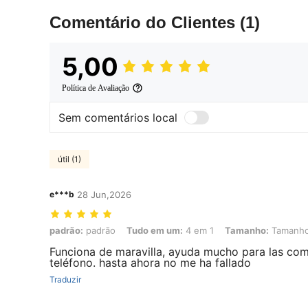
Comentário do Clientes
(1)
5,00
Política de Avaliação
Sem comentários local
útil (1)
e***b
28 Jun,2026
padrão: padrão, Tudo em um: 4 em 1, Tamanho: Tamanho Único
padrão:
padrão
Tudo em um:
4 em 1
Tamanho:
Tamanho
Funciona de maravilla, ayuda mucho para las com
teléfono. hasta ahora no me ha fallado
Traduzir