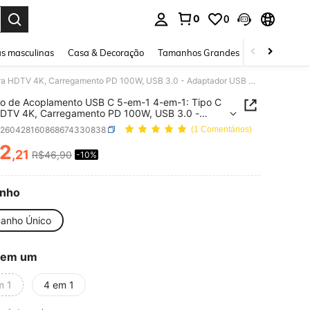
0
0
ar. Press Enter to select.
s masculinas
Casa & Decoração
Tamanhos Grandes
Joias e acessó
Estação de Acoplamento USB C 5-em-1 4-em-1: Tipo C para HDTV 4K, Carregamento PD 100W, USB 3.0 - Adaptador USB C Multifuncional Compatível com MateBook
o de Acoplamento USB C 5-em-1 4-em-1: Tipo C
HDTV 4K, Carregamento PD 100W, USB 3.0 -
dor USB C Multifuncional Compatível com
e260428160868674330838
(1 Comentários)
ook
2
,21
R$46,90
-10%
ICE AND AVAILABILITY
nho
anho Único
 em um
m 1
4 em 1