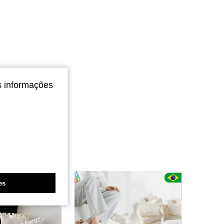
s informações
es