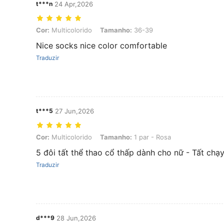
t***n
24 Apr,2026
Cor: Multicolorido, Tamanho: 36-39
Cor:
Multicolorido
Tamanho:
36-39
Nice socks nice color comfortable
Traduzir
t***5
27 Jun,2026
Cor: Multicolorido, Tamanho: 1 par - Rosa
Cor:
Multicolorido
Tamanho:
1 par - Rosa
5 đôi tất thể thao cổ thấp dành cho nữ - Tất chạ
Traduzir
d***9
28 Jun,2026