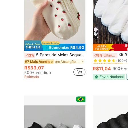
E
Economize R$4,92
#4 Mais Vendido
5 Pares de Meias Soquete Brancas Femininas com Estampa Fofa de Morango, Antiderrapante e Respirável, Adequadas para Primavera e Verão, Apropriadas para Esportes e Lazer
Kit 3 6 12 Meias Femininas Tipo Sapatilh
-13%
-78%
Últimos 3 dias
(100+)
#4 Mais Vendido
#4 Mais Vendido
em Absorção de umidade Meias Femininas
#7 Mais Vendido
(100+)
(100+)
R$33,07
R$11,04
900+ v
#4 Mais Vendido
500+ vendido
(100+)
Estimado
Envio Nacional