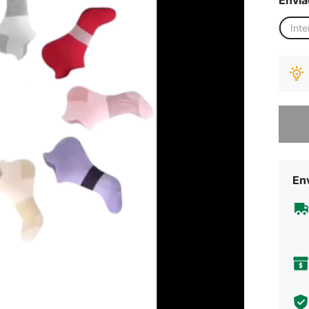
Envia
Inte
Desculp
Env