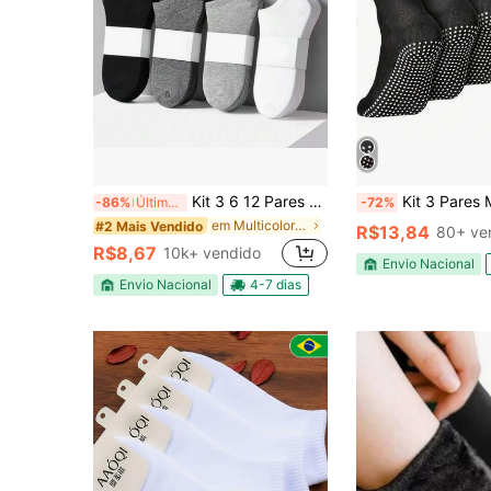
Kit 3 6 12 Pares Meias Soquete Cano Curto Unissex Multicolorido Tamanho 35-40
Kit 3 Pares Meia Pilates Cano Curto Soquete Com Ant
-86%
Últimos 3 dias
-72%
em Multicolorido Meias Femininas
#2 Mais Vendido
R$13,84
80+ ve
R$8,67
10k+ vendido
Envio Nacional
Envio Nacional
4-7 dias