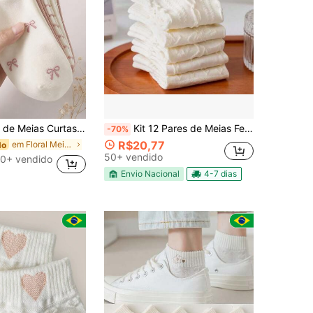
 com Laço Fofo & Estampa Floral, Confortáveis e Respiráveis, Meias Casuais
Kit 12 Pares de Meias Femininas Cano Curto – Confortáveis, Respiráveis, Moda Casual Verão/Inverno Tam 34 ao 39
-70%
R$20,77
em Floral Meias Femininas
do
50+ vendido
0+ vendido
Envio Nacional
4-7 dias