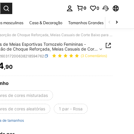
0
0
ar. Press Enter to select.
s masculinas
Casa & Decoração
Tamanhos Grandes
Joias e acessó
5 Pares de Meias Esportivas Tornozelo Femininas - Absorção de Choque Reforçada, Meias Casuais de Corte Baixo para Corrida, Adequadas para Todas as Estações
s de Meias Esportivas Tornozelo Femininas -
ão de Choque Reforçada, Meias Casuais de Corte
para Corrida, Adequadas para Todas as Estações
i260317200638218594762
(3 Comentários)
4
,90
ICE AND AVAILABILITY
nho
ares de cores misturadas
res de cores aleatórias
1 par - Rosa
a de tamanhos