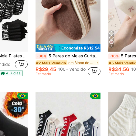
6
Economize R$12,54
iderrapante Moda Fitness Feminina Masculina Yoga
5 Pares de Meias Curtas de Renda com Padrão de Coração na Cor Maillard, Fofas para Mulheres, Antiderrapantes, Confortáveis, Respiráveis e Absorventes de Umidade, Adequadas para Esportes e Uso Casual
5 Pares de Meias Curtas Femininas
-30%
-16%
em Bloco de cores Meias Femininas
#2 Mais Vendido
#5 Mais Vendi
ndido
R$29,45
R$34,56
100+ vendido
10
4-7 dias
Estimado
Estimado