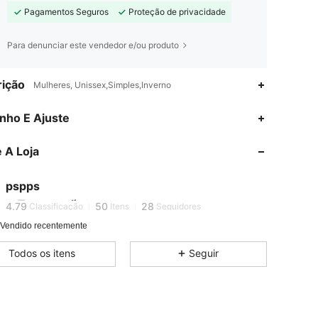
Pagamentos Seguros
Proteção de privacidade
Para denunciar este vendedor e/ou produto
ição
Mulheres, Unissex,Simples,Inverno
4,79
50
28
nho E Ajuste
4,79
50
28
 A Loja
4,79
50
28
pspps
9***0
seguido
1 dia atrás
4,79
50
28
Classificação
Itens
Seguidores
 Vendido recentemente
4,79
50
28
Todos os itens
Seguir
4,79
50
28
4,79
50
28