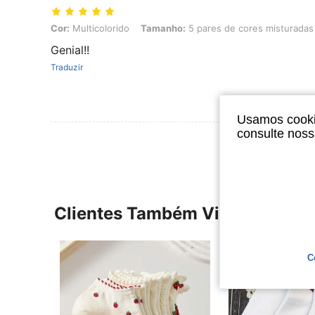
Cor: Multicolorido, Tamanho: 5 pares de cores misturadas
Cor:
Multicolorido
Tamanho:
5 pares de cores misturadas
Genial!!
Traduzir
Usamos cookie
consulte nos
Clientes Também Visitaram
C