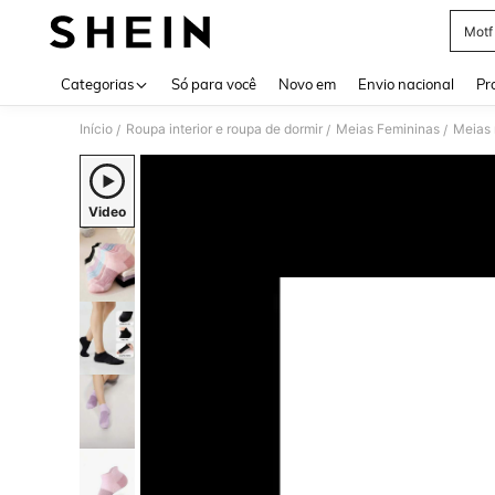
Motf
Use up 
Categorias
Só para você
Novo em
Envio nacional
Pr
Início
Roupa interior e roupa de dormir
Meias Femininas
Meias 
/
/
/
Video