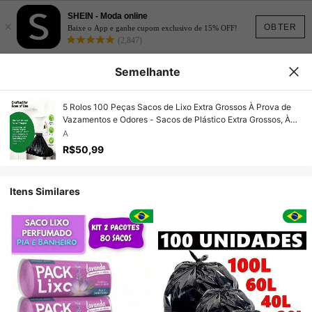
SHEIN - Moda online
×
OBTER
Baixe o App e ganhe cupom exclusivo de 15% OFF!
(2,847)
Semelhante
5 Rolos 100 Peças Sacos de Lixo Extra Grossos À Prova de
Vazamentos e Odores - Sacos de Plástico Extra Grossos, À
Prova de Vazamentos, À Prova de Odores, Resistentes a
A
Rasgos, Adequados para Casa, Escritório, Cozinha, Banheiro,
R$50,99
Uso Externo e Comercial - Compatível com Lixeiras e Cestos,
Descarte de Resíduos de Cozinha, Fechamento com Cordão,
Material Resistente a Odores
Itens Similares