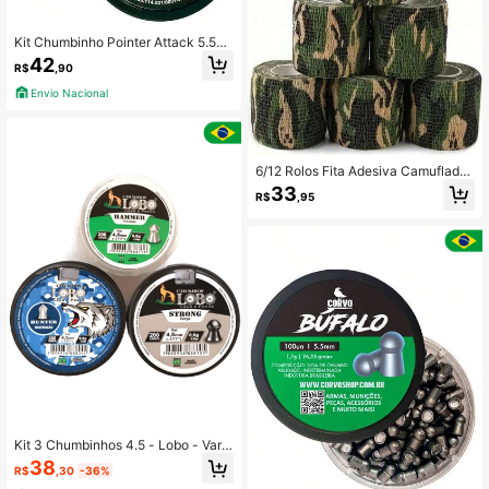
Kit Chumbinho Pointer Attack 5.5m
m e Seta 5,5 Ponta Perfurante Para
42
R$
,90
Carabina Espingarda De Pressão
Envio Nacional
6/12 Rolos Fita Adesiva Camuflada,
Bandagem Coesiva de Tecido Não
33
R$
,95
Tecido, Elástica para Rifle, Escopet
a e Fita de Camuflagem
Kit 3 Chumbinhos 4.5 - Lobo - Varia
dos
38
R$
,30
-36%