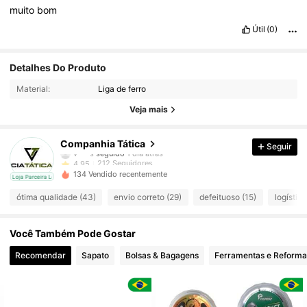
muito
bom
Útil
(0)
212 Seguidores
4,95
Detalhes Do Produto
Material:
Liga de ferro
212 Seguidores
4,95
Veja mais
212 Seguidores
4,95
Companhia Tática
Seguir
212 Seguidores
4,95
134 Vendido recentemente
cal
Loja Parceira Local
212 Seguidores
4,95
ótima qualidade (43)
envio correto (29)
defeituoso (15)
logístic
212 Seguidores
4,95
Você Também Pode Gostar
212 Seguidores
4,95
Recomendar
Sapato
Bolsas & Bagagens
Ferramentas e Reforma
212 Seguidores
4,95