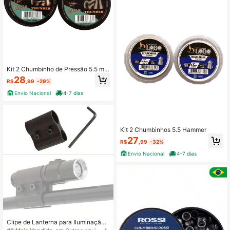
Kit 2 Chumbinho de Pressão 5.5 mm
Thunder Lobo
28
R$
,99
-29%
Envio Nacional
4-7 dias
Kit 2 Chumbinhos 5.5 Hammer
27
R$
,99
-32%
Envio Nacional
4-7 dias
Clipe de Lanterna para Iluminação
Externa, Suporte de Mira Laser de L