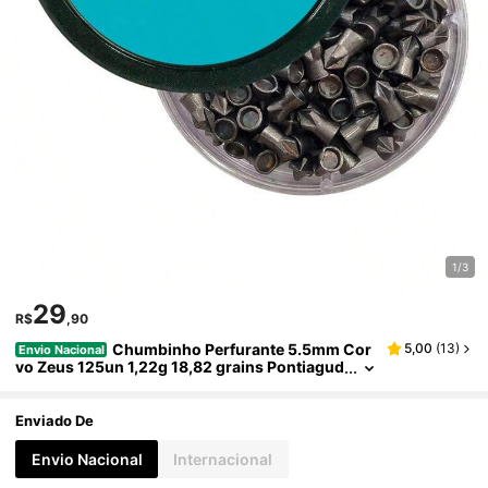
1/3
29
R$
,90
Chumbinho Perfurante 5.5mm Cor
5,00
(
13
)
Envio Nacional
vo Zeus 125un 1,22g 18,82 grains Pontiagud
o Diabolo
Enviado De
Envio Nacional
Internacional