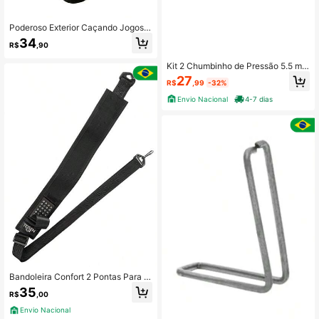
Poderoso Exterior Caçando Jogos
Catapulta Novo Laser Slingshot Re
34
R$
,90
sina Material Plano Fita De Borrach
a Para Escolha 4 Cores Exterior Brin
Kit 2 Chumbinho de Pressão 5.5 mm
quedos
Strong e Combat - Lobo
27
R$
,99
-32%
Envio Nacional
4-7 dias
Bandoleira Confort 2 Pontas Para Ri
fle Espingarda Carabina Regulável
35
R$
,00
Com Porta Munição 5.5mm .22
Envio Nacional