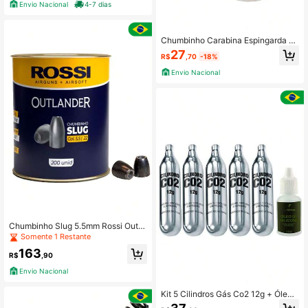
Envio Nacional
4-7 dias
Chumbinho Carabina Espingarda 5.
5mm 100un Corvo Búfalo Pesado
27
R$
,70
-18%
Envio Nacional
Chumbinho Slug 5.5mm Rossi Outla
nder Caixa 200un P/ Carabina Rifle
Somente 1 Restante
Espingarda Pcp
163
R$
,90
Envio Nacional
Kit 5 Cilindros Gás Co2 12g + Óleo
de Silicone