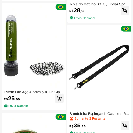
Mola do Gatilho B3-3 / Fixxar Sprin
g / QGK Clássica
28
R$
,90
Envio Nacional
Esferas de Aço 4.5mm 500 un Cia T
ática Para Pistola Revólver De Pres
25
R$
,99
são Calibre 4,5mm Airgun
Envio Nacional
Bandoleira Espingarda Carabina Ro
ssi Premium Regulagem 115cm
Somente 3 Restante
35
R$
,90
Envio Nacional