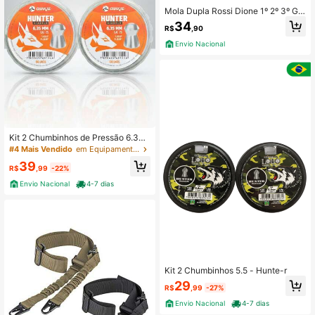
Mola Dupla Rossi Dione 1º 2º 3º Ge
ração Aço Carbono 35 Voltas 25cm
34
R$
,90
Star Fire
Envio Nacional
Kit 2 Chumbinhos de Pressão 6.35
mm Chakal Hunte-r 2 Estojos
#4 Mais Vendido
em Equipamentos e acessórios de caça
39
R$
,99
-22%
Envio Nacional
4-7 dias
Kit 2 Chumbinhos 5.5 - Hunte-r
29
R$
,99
-27%
Envio Nacional
4-7 dias