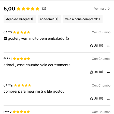
5,00
(13)
Ver mais
Ação de Graças
(1)
academia
(1)
vale a pena comprar!
(1)
g***i
Cor: Chumbo
gostei
,
vem
muito
bem
embalado
👍
Útil
(0)
f***1
Cor: Chumbo
adorei
,
esse
chumbo
veio
corretamente
Útil
(0)
d***s
Cor: Chumbo
comprei
para
meu
irm
ã
o
Ele
gostou
Útil
(0)
l***v
Cor: Chumbo