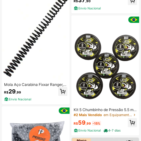
37
R$
,90
Envio Nacional
Mola Aço Carabina Fixxar Ranger, Q
gk Black Diamond, Bam B2-4 ,Spa
29
R$
,99
LB600 4.5mm 5.5mm
Envio Nacional
Kit 5 Chumbinho de Pressão 5.5 mm
Hunter Lobo
#2 Mais Vendido
em Equipamentos e acessórios de caça
59
R$
,99
-15%
Envio Nacional
4-7 dias