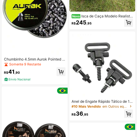
Isca de Caça Modelo Realista
Novo
de Pombo Flocado com Asas Girató
245
R$
,95
rias Movidas a Vento Decoração de
Pombo para Exterior
Chumbinho 4.5mm Aurok Pointed p
ara Carabina de Pressão 250un
Somente 9 Restante
41
R$
,90
Envio Nacional
Anel de Engate Rápido Tático de 1,2
5 Polegadas com Pino, Porca de M
#10 Mais Vendido
em Outros equipamentos de caça
etal e 3 Parafusos
36
R$
,95