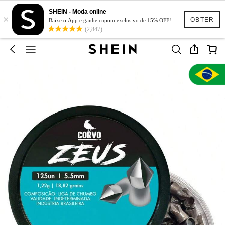
SHEIN - Moda online
×
OBTER
Baixe o App e ganhe cupom exclusivo de 15% OFF!
(2,847)