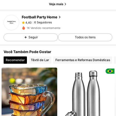
Veja mais
Football Party Home
6 Seguidores
4,40
v***9
seguido
1 dia atrás
1K Vendido recentemente
6 Seguidores
4,40
Seguir
Todos os itens
6 Seguidores
4,40
Você Também Pode Gostar
Recomendar
Têxtil de Lar
Ferramentas e Reformas Domésticas