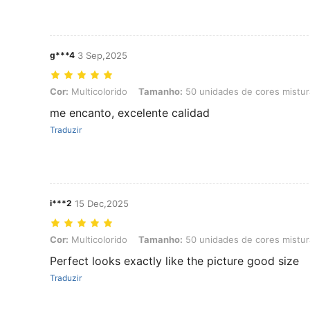
g***4
3 Sep,2025
Cor: Multicolorido, Tamanho: 50 unidades de cores misturadas
Cor:
Multicolorido
Tamanho:
50 unidades de cores mistu
me encanto, excelente calidad
Traduzir
i***2
15 Dec,2025
Cor: Multicolorido, Tamanho: 50 unidades de cores misturadas
Cor:
Multicolorido
Tamanho:
50 unidades de cores mistu
Perfect looks exactly like the picture good size
Traduzir