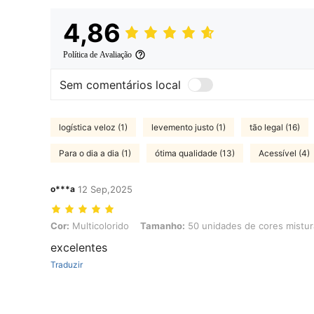
4,86
Política de Avaliação
Sem comentários local
logística veloz (1)
levemento justo (1)
tão legal (16)
Para o dia a dia (1)
ótima qualidade (13)
Acessível (4)
o***a
12 Sep,2025
Cor: Multicolorido, Tamanho: 50 unidades de cores misturadas
Cor:
Multicolorido
Tamanho:
50 unidades de cores mistu
excelentes
Traduzir