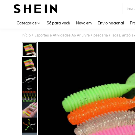
Isca 
Use up 
Categorias
Só para você
Novo em
Envio nacional
Pr
Início
Esportes e Atividades Ao Ar Livre
pescaria
Iscas, anzóis 
/
/
/