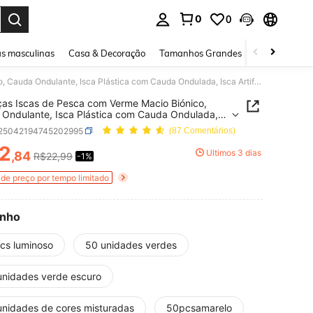
0
0
ar. Press Enter to select.
s masculinas
Casa & Decoração
Tamanhos Grandes
Joias e acessó
50 Peças Iscas de Pesca com Verme Macio Biónico, Cauda Ondulante, Isca Plástica com Cauda Ondulada, Isca Artificial de Água Doce e Salgada Sem Chumbo
as Iscas de Pesca com Verme Macio Biónico,
Ondulante, Isca Plástica com Cauda Ondulada,
rtificial de Água Doce e Salgada Sem Chumbo
t25042194745202995
(87 Comentários)
2
Últimos 3 dias
,84
R$22,99
-1%
ICE AND AVAILABILITY
de preço por tempo limitado
nho
cs luminoso
50 unidades verdes
unidades verde escuro
unidades de cores misturadas
50pcsamarelo