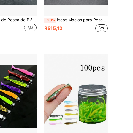
5 Peças Iscas de Pesca de Plástico Macio com Cauda Encaracolada de 19cm - Ação de Natação Realista, Iscas Multicoloridas para Baixo, Pike, Snakehead e Barracuda | Ideal para Pescadores e Entusiastas da Pesca
Iscas Macias para Pesca, Iscas Macias de Silicone, Vermes, Iscas Vibratórias, Iscas Artificiais para Pesca, Equipamentos de Pesca para Carpa, Vermes de Plástico e Silicone
-20%
R$15,12