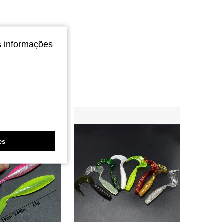
s informações
es