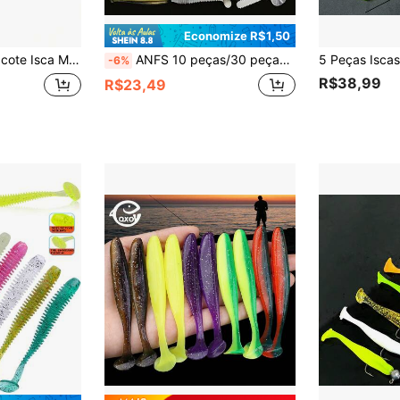
Economize R$1,50
alo, 6cm 1,3g, Isca de Pesca Inseto Bicolor Realista
ANFS 10 peças/30 peças Conjunto de Iscas Macias, Conjunto de Iscas de Silicone, Iscas de Minhoca Artificial, com 4 peças/10 peças de Anzóis Crank
-6%
R$38,99
R$23,49