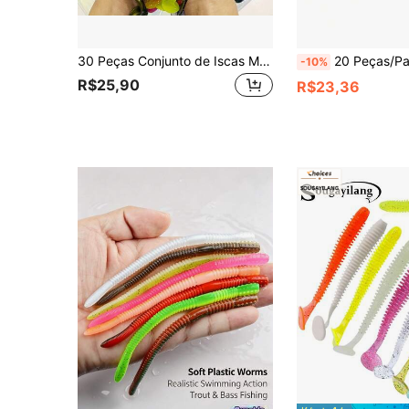
30 Peças Conjunto de Iscas Macias com Cauda em T para Pesca, Conjunto de Iscas Macias para Pesca ao Ar Livre, Isca Biônica com Cauda em T, Equipamento de Pesca para Perca e Barracuda
20 Peças/Pacote Isca Macia Colorida Mista de Cauda de G
-10%
R$25,90
R$23,36