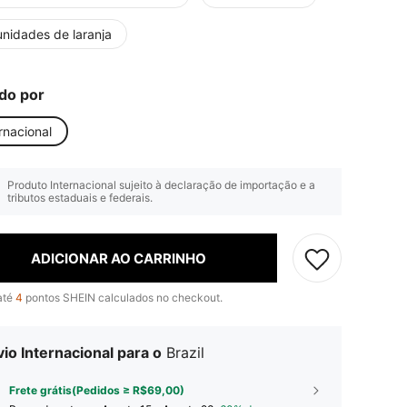
unidades de laranja
do por
rnacional
Produto Internacional sujeito à declaração de importação e a
tributos estaduais e federais.
ADICIONAR AO CARRINHO
até
4
pontos SHEIN calculados no checkout.
io Internacional para o
Brazil
Frete grátis(Pedidos ≥ R$69,00)