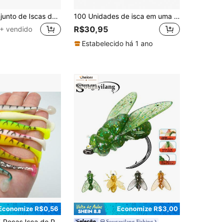
55 Peças Conjunto de Iscas de Pesca, Incluindo Anzol com Cabeça de Chumbo, Isco Macio em Formato de T, Anzóis para Vermes Macios, Adequado para Baixo, Walleye, Equipamento de Pesca
100 Unidades de isca em uma garrafa, isca macia em formato de T de 1,38 polegadas, anzol com cabeça de chumbo, minhoca de Bottom afundante, baixa-crocodilo, pequeno e micro-iscas falsas, com luz noturna
R$30,95
+ vendido
Estabelecido há 1 ano
Economize R$0,56
Economize R$3,00
 Tipo T, Isca Artificial de Peixe Biônica com Cauda Móvel, Adequada para Água Doce e Salgada, Equipamento de Pesca, Acessórios de Pesca
Sougayilang Fishing