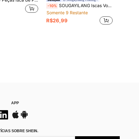
SOUGAYILANG Iscas Voadoras Macias 10 Peças/20 Peças, Iscas de Mosca Biomimética Hiper-Realista com Anzóis - Acompanhada de Odor Atraente para Peixe, Iscas de Pesca com Mosca para Aventuras de Pesca de Truta, Robalo e Água Doce
-10%
Somente 9 Restante
R$26,99
APP
CIAS SOBRE SHEIN.