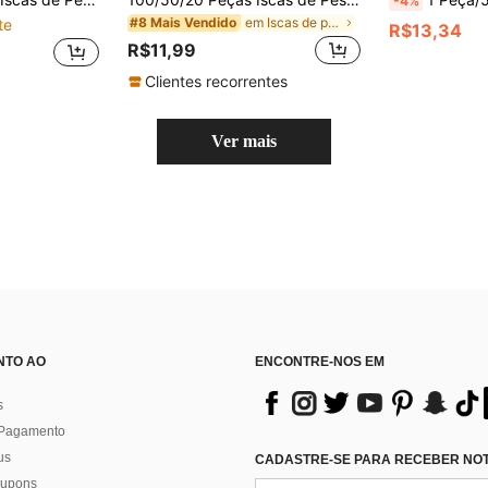
-4%
em Iscas de pesca
#8 Mais Vendido
te
R$13,34
R$11,99
Clientes recorrentes
Ver mais
NTO AO
ENCONTRE-NOS EM
s
 Pagamento
us
CADASTRE-SE PARA RECEBER NOTÍ
 cupons