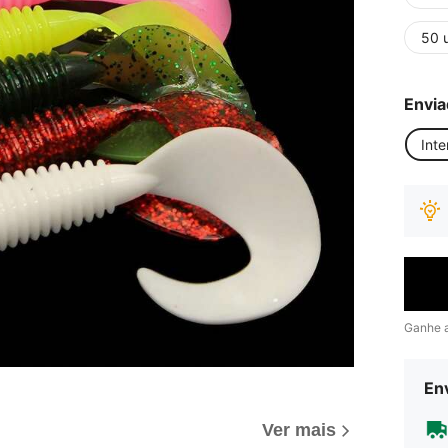
50 
Envia
Inte
Ganhe 
Env
Ver mais