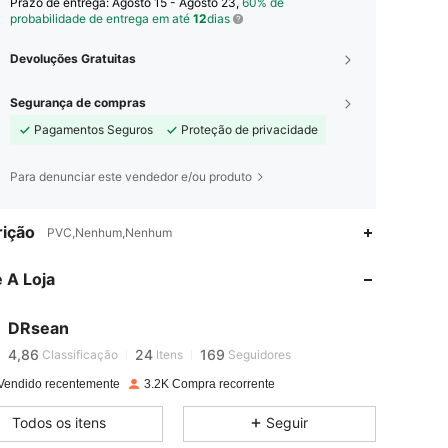
Prazo de entrega:
Agosto 15 - Agosto 23,
60% de
probabilidade de entrega em até
12
dias
Devoluções Gratuitas
Segurança de compras
Pagamentos Seguros
Proteção de privacidade
Para denunciar este vendedor e/ou produto
ição
PVC,Nenhum,Nenhum
4,86
24
169
 A Loja
4,86
24
169
DRsean
4,86
24
169
Classificação
Itens
Seguidores
Vendido recentemente
3.2K Compra recorrente
4,86
24
169
Todos os itens
Seguir