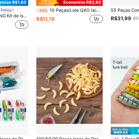
omize R$1,80
Economize R$2,80
10 Peças/Lote QXO Iscas de Minhoca Macias de 13 cm, 10 cm, 7 cm, Iscas de Silicone Swimbait para Pesca de Peixes do Mar, Wobblers de Boa Qualidade para Pesca Artificial
 Fishing
-20%
7,5 cm 2g, com Efeito Luminoso, Ideal para Achigã, Truta, Carpa em Água Doce e Salgada
R$31,99
60
R$11,19
as de Pesca Iscas de Colher Caixa de Pesca Adequado para Água Doce/Água Profunda Bass Carpa Bluegill Bass
100/50/20 Peças Iscas de Pesca Biônicas Macias: Iscas Supremas para Truta, Caranguejo e Carpa! Pesca
1 Peça/5 Peças Isca de Pesca Realista Macia, Isca de Cauda Oscilante