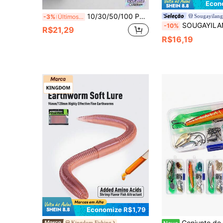
Econ
10/30/50/100 Peças Senko Worms para Pesca de Bass, Iscas de Plástico Macio Impregnadas de Sal, Wacky Rig Texas Rig Ned Rig Finesse Stick Worm Lures, Iscas Artificiais de Minhoca Macia de Afundamento Lento para Água Doce e Salgada Largemouth Smallmouth Bass
Sougayilang
-3%
Últimos 3 dias
SOUGAYILANG Kit de Isca de Pesca 10 peças/20 peças/40 peças, 8 Cores de Iscas de Pesca Moles 
-10%
R$21,29
R$16,19
Economize R$1,79
Conjunto de Iscas de Pesca HENGJIA Macias/Duras Camarão Minnow Lures de Lápis Ganchos de Metal com Glitter Chumbad
Kingdom Fishing