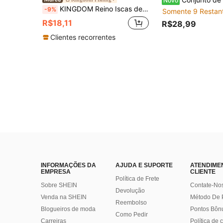
Novo
KINGDOM Reino Iscas de Pesca 96mm 120mm 1,8g 2,8g Iscas Macias de Afundamento PVC Isca Macia Equipamento de Pesca 10 peças 15 peças Swimbaits Iscas Artificiais Wobblers Minhoca Macia
-9%
Somente 9 Restan
R$18,11
R$28,99
Clientes recorrentes
INFORMAÇÕES DA
AJUDA E SUPORTE
ATENDIME
EMPRESA
CLIENTE
Política de Frete
Sobre SHEIN
Contate-No
Devolução
Venda na SHEIN
Método De
Reembolso
Blogueiros de moda
Pontos Bôn
Como Pedir
Carreiras
Política de