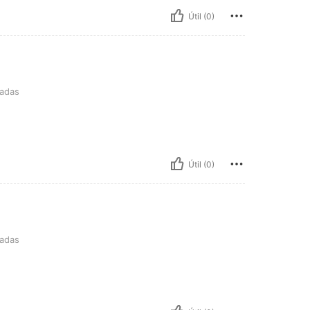
Útil (0)
radas
Útil (0)
radas