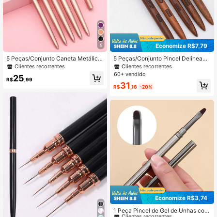
Economize R$7,79
5
5 Peças/Conjunto Caneta Metálica
5 Peças/Conjunto Pincel Delineado
na Cor Champanhe para Desenho d
r de Unhas com Cabo de Madeira,
Clientes recorrentes
Clientes recorrentes
e Linhas de Arte de Unhas, Pincéis
Conjunto de Canetas Desenhadora
60+ vendido
25
de Design de Unhas para Linhas Lo
s de Unhas para Linhas Longas, Det
R$
,99
31
ngas, Detalhes Finos e Desenhos Pr
alhes Pequenos, Pintura Fina de Un
R$
,16
-20%
ecisos de Arte de Unhas
has, Pincel para Fita Decorativa de
Unhas com Cobertura de Metal
Economize R$3,74
#3 Mais Vendido
em Metal Pincéis para Nail Art
Clientes recorrentes
1 Peça Pincel de Gel de Unhas com