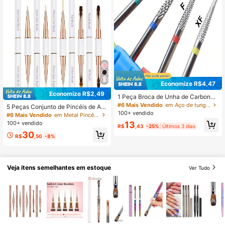
Economize R$4,47
Economize R$2,49
1 Peça Broca de Unha de Carbonet
o de Tungstênio 3/32 Polegada, Re
#6 Mais Vendido
em Aço de tungstênio Brocas para pregos
5 Peças Conjunto de Pincéis de Art
movedor de Cutícula, Limpador de
100+ vendido
e de Unhas, Pincéis de Unhas de D
#6 Mais Vendido
em Metal Pincéis para Nail Art
Unhas, Removedor de Pele Morta,
uas Pontas para Desenhar Linhas L
13
100+ vendido
Preparação de Unhas para Arquivo
R$
,43
-25%
Últimos 3 dias
ongas, Linhas Finas, Degradê e Arte
de Unhas Elétrico, Ferramentas de
30
de Unhas 3D, Adequado para Esmal
R$
,50
-8%
Manicure e Pedicure, Uso Profissio
te em Gel e Pintura de Unhas Acrílic
nal e Doméstico
as
Veja itens semelhantes em estoque
Ver Tudo