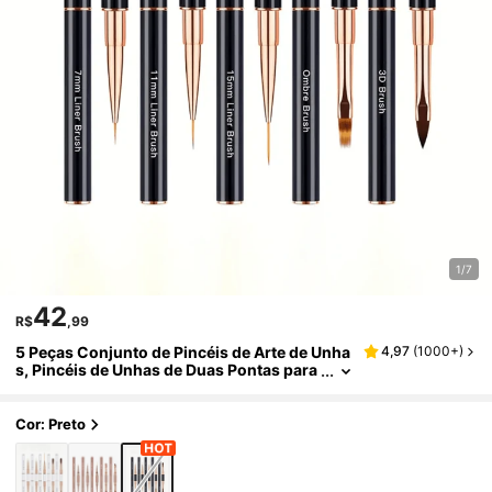
1/7
42
R$
,99
5 Peças Conjunto de Pincéis de Arte de Unha
4,97
(
1000+
)
s, Pincéis de Unhas de Duas Pontas para
Desenhar Linhas Longas, Linhas Finas, D
egradê e Arte de Unhas 3D, Adequado para E
smalte em Gel e Pintura de Unhas Acrílicas
Cor: Preto