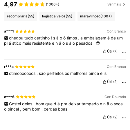
4,97
(1000+)
Ver mais
recompraria
(55)
logística veloz
(55)
maravilhoso
(100+)
a***1
Cor: Branco
chegou
tudo
certinho
!
s
ã
o
ó
timos
.
a
embalagem
é
de
um
pl
á
stico
mais
resistente
e
n
ã
o
s
ã
o
pesados
.
😍
Útil
(7)
r***a
Cor: Branco
otimooooooos
,
sao
perfeitos
os
melhores
pince
é
is
Útil
(2)
e***6
Cor: Dourado
Gostei
deles
,
bom
que
d
á
pra
deixar
tampado
e
n
ã
o
seca
o
pincel
,
bem
bom
,
cerdas
boas
Útil
(2)