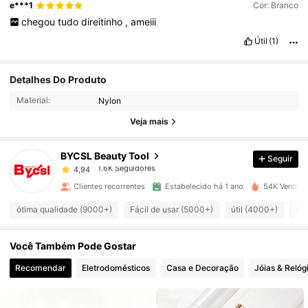
e***1
Cor: Branco
chegou
tudo
direitinho
,
ameiii
Útil
(1)
1.6K Seguidores
4,94
Detalhes Do Produto
Material:
Nylon
1.6K Seguidores
4,94
Veja mais
BYCSL Beauty Tool
Seguir
1.6K Seguidores
4,94
v***n
pago
1 dia atrás
Clientes recorrentes
Estabelecido há 1 ano
54K Vendido
1.6K Seguidores
4,94
ótima qualidade (9000+)
Fácil de usar (5000+)
útil (4000+)
igu
Você Também Pode Gostar
1.6K Seguidores
4,94
Recomendar
Eletrodomésticos
Casa e Decoração
Jóias & Relóg
1.6K Seguidores
4,94