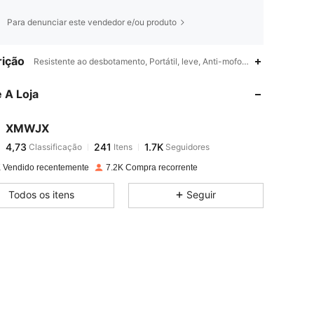
Para denunciar este vendedor e/ou produto
4,73
241
1.7K
ição
Resistente ao desbotamento, Portátil, leve, Anti-mofo, Rotação de 360°
 A Loja
4,73
241
1.7K
XMWJX
4,73
241
1.7K
Classificação
Itens
Seguidores
n***r
pago
1 dia atrás
 Vendido recentemente
7.2K Compra recorrente
4,73
241
1.7K
Todos os itens
Seguir
4,73
241
1.7K
4,73
241
1.7K
4,73
241
1.7K