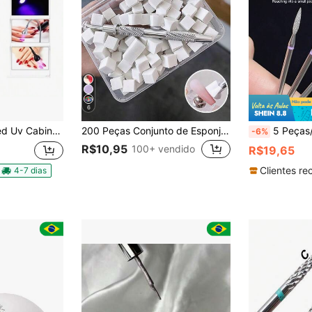
6
 Unhas Esmaltes Gel 110v/220v
200 Peças Conjunto de Esponja Mini para Arte de Unhas, Esponja Degradê para Arte de Unhas, Adequado para Design de Unhas Ombré, Aplicador de Esponja Quadrada para Unhas, Uso Profissional em Salão de Unhas e Doméstico, Estético
5 Peças/Conjunto Cabeça Pré-Tratamento E
-6%
R$10,95
100+ vendido
R$19,65
Clientes re
4-7 dias