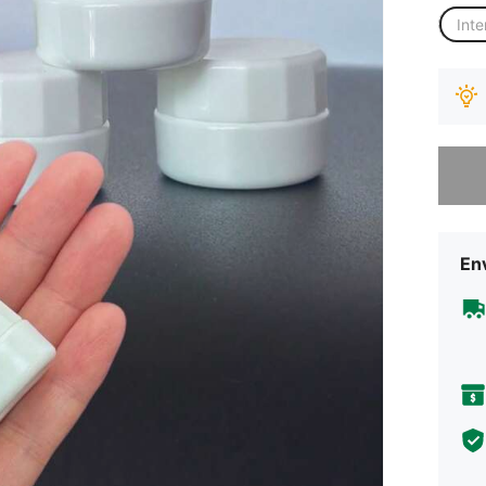
Inte
Desculp
Env