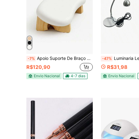
Apoio Suporte De Braço Mão para Manicure Semi-curvo RUSTIC 10cm Altura Conforto Ergonômico Sofisticado - Web Sales Nails
Luminaria Led Uv Cabine Secagem
-7%
-47%
R$120,90
R$31,98
Envio Nacional
4-7 dias
Envio Nacional