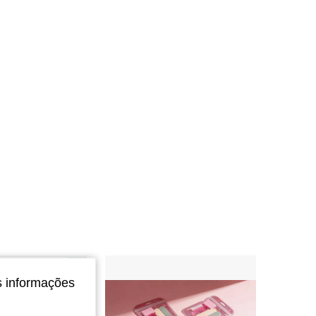
4,73
241
1.7K
4,73
241
1.7K
4,73
241
1.7K
s informações