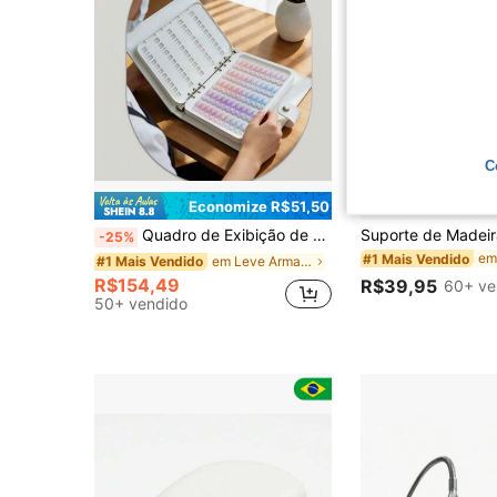
C
Economize R$51,50
Quadro de Exibição de Arte de Unhas Destacável com 150 Cores, Livro de Cores de Unhas com Pontas de Unhas Brancas Substituíveis, Livro de Exibição de Esmalte de Unhas, Armazenamento e Exibição de Salão de Unhas, Livro de Cartão Multicolorido
-25%
#1 Mais Vendido
em Leve Armazenamento e exibição de Nail Art
#1 Mais Vendido
R$154,49
R$39,95
60+ ve
50+ vendido