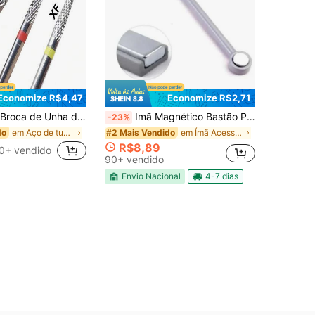
Economize R$4,47
Economize R$2,71
e Cutícula, Limpador de Unhas, Removedor de Pele Morta, Preparação de Unhas para Arquivo de Unhas Elétrico, Ferramentas de Manicure e Pedicure, Uso Profissional e Doméstico
Imã Magnético Bastão Para Unhas Esmalte Cat Eyes Olho De Gato
-23%
em Aço de tungstênio Brocas para pregos
em Ímã Acessórios para Nail Art
do
#2 Mais Vendido
R$8,89
0+ vendido
90+ vendido
Envio Nacional
4-7 dias