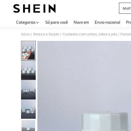
Motf
Use up 
Categorias
Só para você
Novo em
Envio nacional
Pr
Início
Beleza e Saúde
Cuidados com unhas, mãos e pés
Ferram
/
/
/