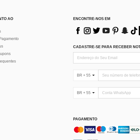
NTO AO
ENCONTRE-NOS EM
s
 Pagamento
us
CADASTRE-SE PARA RECEBER NOTÍ
 cupons
requentes
BR + 55
BR + 55
PAGAMENTO