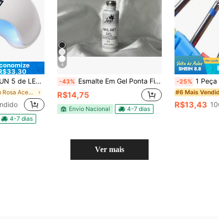
conomize
4
R$33,30
 Gel Acrigel Secagem Rápida Branca Rosa
Esmalte Em Gel Ponta Fina 12 ml
1 Peça Broca de Unha de Carboneto de Tungstênio 3/32 Polegada, Removedor d
-43%
-25%
em Rosa Acessórios para Nail Art
#6 Mais Vendi
R$14,75
R$13,43
ndido
10
Envio Nacional
4-7 dias
4-7 dias
Ver mais