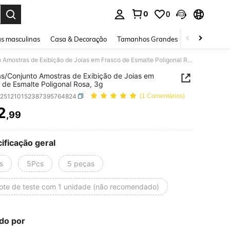
0
0
ar. Press Enter to select.
s masculinas
Casa & Decoração
Tamanhos Grandes
Joias e acessó
5 Peças/Conjunto Amostras de Exibição de Joias em Frasco de Esmalte Poligonal Rosa, 3g
s/Conjunto Amostras de Exibição de Joias em
 de Esmalte Poligonal Rosa, 3g
b251210152387395764824
(1 Comentários)
2
,99
ICE AND AVAILABILITY
ificação geral
s
5Pcs
5 peças
ote de teste com 1 unidade (não recomendado)
do por