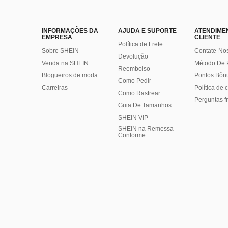
INFORMAÇÕES DA
AJUDA E SUPORTE
ATENDIME
EMPRESA
CLIENTE
Política de Frete
Sobre SHEIN
Contate-No
Devolução
Venda na SHEIN
Método De
Reembolso
Blogueiros de moda
Pontos Bôn
Como Pedir
Carreiras
Política de
Como Rastrear
Perguntas f
Guia De Tamanhos
SHEIN VIP
SHEIN na Remessa
Conforme