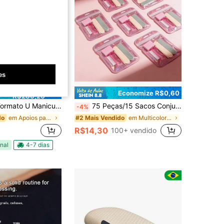
es
Economize
Economize R$0,60
R$286,20
nal | Altura Ideal + Conforto e Estilo /Ideal para Alongamento em Gel e Cabine UV
75 Peças/15 Sacos Conjunto de Manicure e Pedicure, Conjunto de Mini Lixa de Unha e Palito de Madeira Laranja, Lixa de Unha Dupla Face, Empurrador de Cutícula de Madeira, Ferramenta de Limpeza de Unhas, Bloco de Polimento de Unhas, Caneta de Arte de Unhas, Suprimentos de Cuidados com as Unhas DIY para Técnicos de Unhas
-4%
em Apoios para as mãos de manicure Apoios para mão
em Multicolorido Acessórios para Nail Art
do
#2 Mais Vendido
R$14,30
100+ vendido
nal
4-7 dias