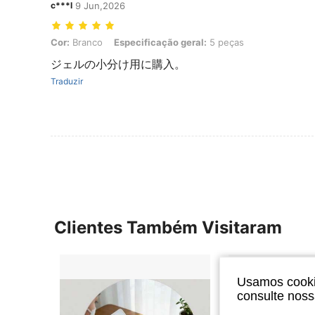
c***l
9 Jun,2026
Cor: Branco, Especificação geral: 5 peças
Cor:
Branco
Especificação geral:
5 peças
ジェルの小分け用に購入。
Traduzir
Clientes Também Visitaram
Usamos cookie
consulte nos