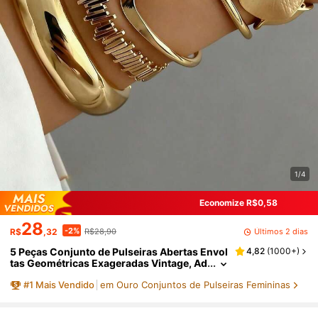
1/4
Economize R$0,58
28
-2%
Últimos 2 dias
R$
,32
R$28,90
5 Peças Conjunto de Pulseiras Abertas Envol
4,82
(
1000+
)
tas Geométricas Exageradas Vintage, Ad
equado para Uso Diário e Festas de Mulh
#
1
Mais Vendido
em Ouro Conjuntos de Pulseiras Femininas
eres, Presente, Boho Chic