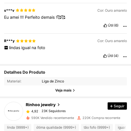
s***v
Cor: Ouro amarelo
Eu
amei
!!!
Perfeito
demais
!🥰🥰
Útil
(6)
R***y
Cor: Ouro amarelo
lindas
igual
na
foto
Útil
(4)
23K Seguidores
4,92
Detalhes Do Produto
Material:
Liga de Zinco
23K Seguidores
4,92
Veja mais
Rinhoo jewelry
Seguir
23K Seguidores
4,92
c***2
pago
1 dia atrás
590K Vendido recentemente
220K Compra recorrente
23K Seguidores
4,92
linda (9999+)
ótima qualidade (9999+)
tão fofo (9999+)
igual a 