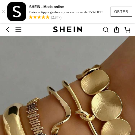
SHEIN - Moda online
×
OBTER
Baixe o App e ganhe cupom exclusivo de 15% OFF!
(2,847)