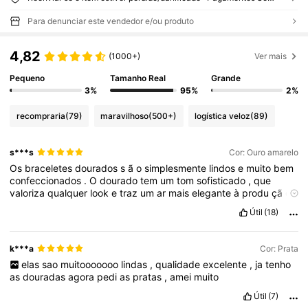
Para denunciar este vendedor e/ou produto
4,82
(1000+)
Ver mais
Pequeno
Tamanho Real
Grande
3%
95%
2%
recompraria
(79)
maravilhoso
(500+)
logística veloz
(89)
s***s
Cor: Ouro amarelo
Os
braceletes
dourados
s
ã
o
simplesmente
lindos
e
muito
bem
confeccionados
.
O
dourado
tem
um
tom
sofisticado
,
que
valoriza
qualquer
look
e
traz
um
ar
mais
elegante
à
produ
çã
o
.
O
material
aparenta
ser
resistente
,
sem
perder
a
leveza
,
o
que
Útil
(18)
faz
toda
a
diferen
ç
a
no
conforto
durante
o
uso
prolongado
.
O
fecho
é
seguro
e
f
á
cil
de
manusear
,
passando
confian
ç
a
ao
vestir
.
Eles
ficam
ó
timos
tanto
usados
sozinhos
quanto
k***a
Cor: Prata
combinados
com
outros
acess
ó
rios
,
criando
um
visual
elas
sao
muitooooooo
lindas
,
qualidade
excelente
,
ja
tenho
moderno
e
estiloso
.
A
entrega
foi
r
á
pida
e
o
produto
chegou
as
douradas
agora
pedi
as
pratas
,
amei
muito
muito
bem
embalado
.
Pelo
valor
cobrado
,
a
qualidade
é
surpreendente
,
tornando
esses
braceletes
uma
excelente
op
Útil
(7)
çã
o
para
uso
di
á
rio
ou
ocasi
õ
es
especiais
.