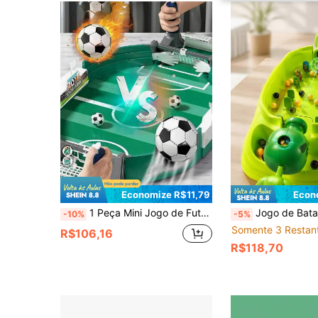
Economize R$11,79
Econ
1 Peça Mini Jogo de Futebol de Mesa, Futebol de Mesa Interativo, Adequado para Jogos Internos, Melhora a Coordenação Mão-Olho de Crianças, Brinquedo Educativo, Adequado para Adultos e Crianças, Presente Perfeito para Suprimentos de Aprendizagem Infantil, Jogos de Natal, Modelos de Trens, Enfeites de Natal
Jogo de Batalha de Tiro de Bola de Mesa para 2 Jogadores, Brinquedo de Mesa com Tema de Plantas com Lançador Elástico, Jogo Competitivo
-10%
-5%
Somente 3 Restan
R$106,16
R$118,70