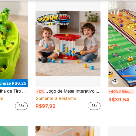
omize R$6,25
 de Festa Familiar de Fácil Montagem, Adequado para Meninos e Meninas a Partir de 3 Anos como Presente de Feriado
Jogo de Mesa Interativo de Bola Quicante para Família, Brinquedo de Pulo com 4 Lançamentos, Jogo Divertido de Festa para Crianças & Família, Ótimo Presente para Aniversário, Festival, Ação de Graças, Volta às Aulas, Natal, Halloween, Ano Novo
Con
-3%
-40%
Últimos 3 dias
te
Somente 3 Restante
R$39,54
R$97,92