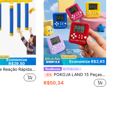
Economize
Economize R$2,65
R$29,50
de Desafio de Reflexo com Queda de Bastão e Captura de Bola, Brinquedo de Treinamento de Coordenação Mão-Olho e Reação, Jogo Educativo Interativo para Crianças e Adultos, Jogo de Reunião Familiar, Presente de Natal e Aniversário
POKOJA
POKOJA LAND 15 Peças Chaveiros de Videogame, Mini Lembrancinhas Multicoloridas de Festa de Videogame, Presentes para Crianças, Complementos (Cor e Estilo Aleatórios 1). Chaveiros de Videogame Multicoloridos, Brinquedos Educativos que Ajudam as Crianças a Desenvolver Inteligência e Imaginação Espacial.
-5%
R$50,34