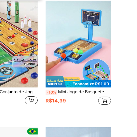
Economize R$1,60
junto de Jogo Interno Infantil, Tapete de Jogo, Brinquedos Esportivos Duplos. Golfe, Futebol, Boliche, Brinquedos de Curling, Interação Pais e Filhos. Alguns Acessórios Pequenos Cor Aleatória. Um Presente de Feriado para Meninos e Meninas para a Temporada de Retorno ao Lar.
Mini Jogo de Basquete de Mesa, Máquina de Jogo de Tiro com os Dedos, Brinquedo Esportivo Interativo de Mesa, Brinquedo Sensorial Fidget para Crianças, Jogo de Festa, Prêmio de Sala de Aula, Lembrancinha de Festa de Aniversário, Brinquedo de Alívio de Estresse de Mesa, Enchimento de Sacola de Presente, Lembrancinhas de Festa, Halloween e Natal
-10%
R$14,39