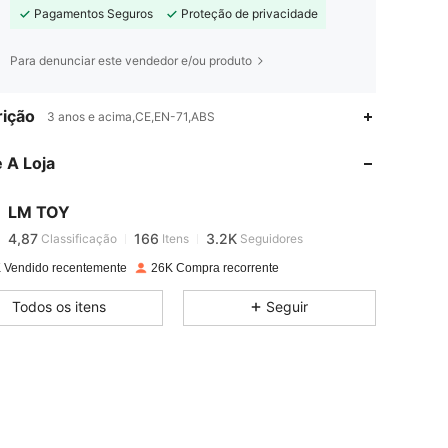
Pagamentos Seguros
Proteção de privacidade
Para denunciar este vendedor e/ou produto
4,87
166
3.2K
ição
3 anos e acima,CE,EN-71,ABS
 A Loja
4,87
166
3.2K
LM TOY
4,87
166
3.2K
Classificação
Itens
Seguidores
h***e
pago
1 dia atrás
 Vendido recentemente
26K Compra recorrente
4,87
166
3.2K
Todos os itens
Seguir
4,87
166
3.2K
4,87
166
3.2K