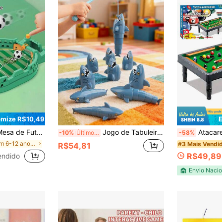
mize R$10,49
 para Adolescentes, Mesa de Jogo, Brinquedo para Crianças de 9 Anos, Brinquedo para Meninos de 10 Anos, Mesa e Cadeira Infantis
Jogo de Tabuleiro Interativo Mestre da Pesca Batalha de Pesca, Brinquedo de Tubarão para Pais e Filhos, Jogo Educativo para Crianças, Presente de Aniversário para Bebês
Atacarejo Kids Mesa d
-10%
Últimos 3 dias
-58%
em 6-12 anos Jogos interativos para crianças
#3 Mais Vendi
R$54,81
R$49,89
endido
Envio Nacio