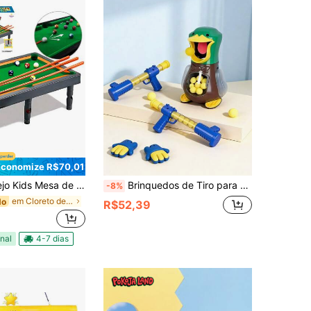
Economize R$70,01
e Sinuca Infantil Brinquedo de Sinuca Para Crianças
Brinquedos de Tiro para Crianças, Novo Brinquedo de Jogo de Tiro de Pato, Brinquedo de Jogo de Tiro para Festa Familiar Interna/Externa - Brinquedo de Jogo de Pontuação de Tiro Interessante - Conjunto de Brinquedo de Competição Pneumática com Bolas de EVA, Brinquedo de Tiro para Crianças, Brinquedo de Arma de Bala Macia para Crianças, Presente de Aniversário para Meninos/Meninas, 1 Lançador - 12 Bolas de EVA/2 Lançadores - 24 Bolas de EVA 2 Conjuntos (Sem Bateria), Treina a Coordenação Olho-Mão das Crianças, Adequado para Jogos ao Ar Livre para Crianças Acima de 3 Anos, Presente Perfeito para Crianças no Verão
-8%
em Cloreto de polivinila Jogos interativos para cr
do
R$52,39
nal
4-7 dias