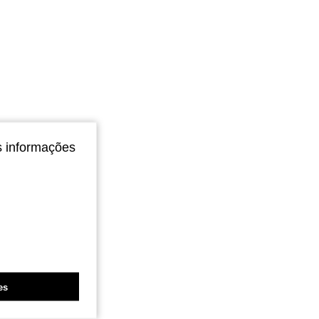
s informações
es