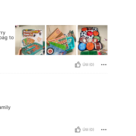
rry
/bag to
Útil (0)
amily
Útil (0)