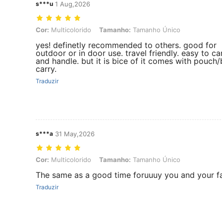
s***u
1 Aug,2026
Cor: Multicolorido, Tamanho: Tamanho Único
Cor:
Multicolorido
Tamanho:
Tamanho Único
yes! definetly recommended to others. good for
outdoor or in door use. travel friendly. easy to ca
and handle. but it is bice of it comes with pouch
carry.
Traduzir
s***a
31 May,2026
Cor: Multicolorido, Tamanho: Tamanho Único
Cor:
Multicolorido
Tamanho:
Tamanho Único
The same as a good time foruuuy you and your f
Traduzir