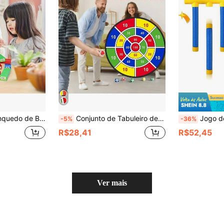
Inclui Dados e Adesivos, Adequado para 1-3 Jogadores, Festa de Aniversário, Presente Ideal para Natal e Halloween
Conjunto de Tabuleiro de Dardos Grande de 29 Polegadas para Crianças, Inclui 8 Dardos Adesivos, Brinquedo de Jogo de Festa Interno/Externo, Adequado como Presente de Aniversário para Meninos e Meninas de 4 a 12 Anos
Jogo de Reação Rápida para Crianças, Brinquedo de Treinamento de Atenção em Esportes Internos, Jogo 
-5%
-36%
R$28,41
R$52,45
Ver mais