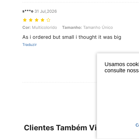
s***o
31 Jul,2026
Cor: Multicolorido, Tamanho: Tamanho Único
Cor:
Multicolorido
Tamanho:
Tamanho Único
As i ordered but small i thought it was big
Traduzir
Usamos cookie
consulte nos
Ver Mais Ava
C
Clientes Também Visitaram