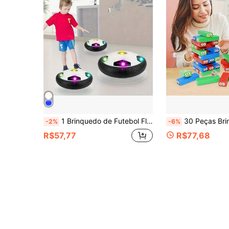
1 Brinquedo de Futebol Flutuante, Jogo Interativo Pais-Filhos em Ambientes Internos com Luz LED Flutuante e Almofada de Espuma Aprimorada, Presente Perfeito de Ano Novo e Aniversário para Crianças de 3-12 Anos
30 Peças Brinquedo de Blocos de Equilíbrio Divertido, Adequado para Interação Pais-Filhos, Jogos em Dupla e Jogos em Grupo, 
-2%
-6%
R$57,77
R$77,68