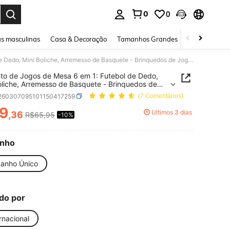
0
0
ar. Press Enter to select.
s masculinas
Casa & Decoração
Tamanhos Grandes
Joias e acessó
Conjunto de Jogos de Mesa 6 em 1: Futebol de Dedo, Mini Boliche, Arremesso de Basquete - Brinquedos de Jogos Interativos para Festa em Família
to de Jogos de Mesa 6 em 1: Futebol de Dedo,
oliche, Arremesso de Basquete - Brinquedos de
Interativos para Festa em Família
l260307095101150417259
(7 Comentários)
9
Últimos 3 dias
,36
R$65,95
-10%
ICE AND AVAILABILITY
nho
anho Único
do por
rnacional