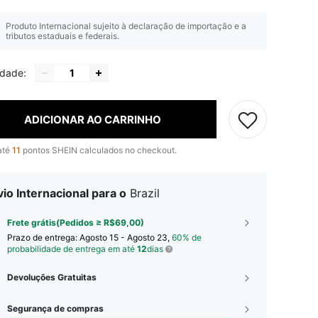
Produto Internacional sujeito à declaração de importação e a
tributos estaduais e federais.
idade:
ADICIONAR AO CARRINHO
até
11
pontos SHEIN calculados no checkout.
io Internacional para o
Brazil
Frete grátis(Pedidos ≥ R$69,00)
Prazo de entrega:
Agosto 15 - Agosto 23,
60% de
probabilidade de entrega em até
12
dias
Devoluções Gratuitas
Segurança de compras