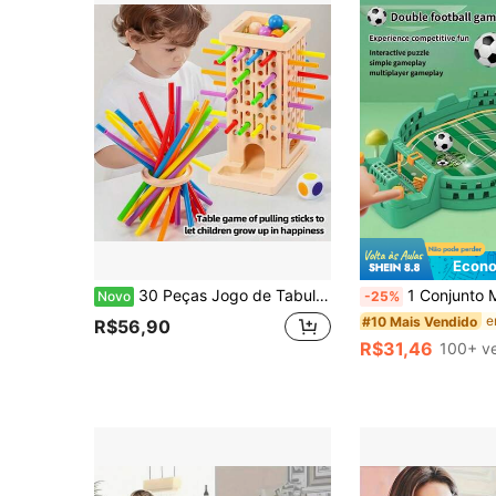
Econo
30 Peças Jogo de Tabuleiro Colorido com Palitos e Dados, Brinquedo Educacional de Matemática para Crianças a partir de 3 anos, Desenvolve Habilidade Manual, Contagem e Diversão em Família, Presente de Aprendizado Portátil
1 Conjunto Mesa de Futebol de Mesa para Crianças 2 Jogadores, Jogo de Tabuleiro Interativo Pais e Filhos, Brinquedo Educativo, Brinquedo
Novo
-25%
#10 Mais Vendido
R$56,90
R$31,46
100+ v