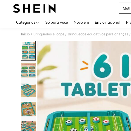
Motf
Use up 
Categorias
Só para você
Novo em
Envio nacional
Pr
Início
Brinquedos e jogos
Brinquedos educativos para crianças
/
/
/