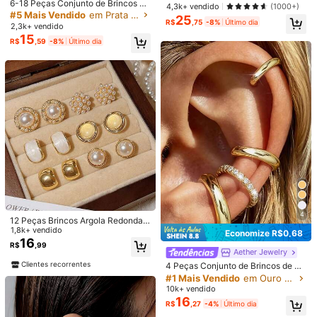
lista Único Elegante para Mulheres,
6-18 Peças Conjunto de Brincos Fe
4,3k+ vendido
(1000+)
Presente para Ela
Veja mais
mininos na Moda em Tom Pratead
#5 Mais Vendido
em Prata Conjuntos de Brincos Femininos
25
R$
,75
-8%
Último dia
o, Inclui Designs Florais, Geométric
2,3k+ vendido
os e Texturizados, Adequado para
15
8.6K Seguidores
4,93
R$
,59
-8%
Último dia
Looks Versáteis, Presente para Ela
VKME
Seguir
k***g
seguido
10 horas atrás
100K Vendido recentemente
39K Compra recorrente
8.6K Seguidores
4,93
linda (9999+)
ótima qualidade (9999+)
amor (9999+)
igual a fot
8.6K Seguidores
4,93
Você Também Pode Gostar
Recomendar
Vestuário e Acessórios
Beleza e Saúde
Bolsas & B
8.6K Seguidores
4,93
4
8.6K Seguidores
4,93
12 Peças Brincos Argola Redonda E
legantes de Pérola Falsa Vintage
1,8k+ vendido
Economize R$0,68
16
R$
,99
#1 Mais Vendido
em Ouro Amarelo Brincos Femininos
Aether Jewelry
8.6K Seguidores
4,93
Quase esgotado!
Clientes recorrentes
4 Peças Conjunto de Brincos de Or
elha Minimalista com Zircônia Cúbi
#1 Mais Vendido
#1 Mais Vendido
em Ouro Amarelo Brincos Femininos
em Ouro Amarelo Brincos Femininos
ca - Pode Ser Empilhado, Sem Nec
10k+ vendido
Quase esgotado!
Quase esgotado!
essidade de Perfuração, Adequado
16
#1 Mais Vendido
em Ouro Amarelo Brincos Femininos
8.6K Seguidores
R$
,27
-4%
Último dia
4,93
para Uso Diário no Escritório (Conju
Quase esgotado!
nto de 4 Peças, Não 4 Pares), Pres