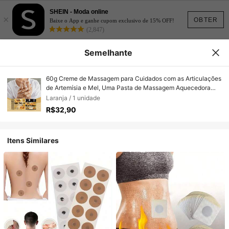
SHEIN - Moda online
×
OBTER
Baixe o App e ganhe cupom exclusivo de 15% OFF!
(2,847)
Semelhante
60g Creme de Massagem para Cuidados com as Articulações
de Artemísia e Mel, Uma Pasta de Massagem Aquecedora
para Articulações, Cintura, Pés e Pescoço, Contendo Extrato
Laranja / 1 unidade
de Mel, Um Presente Perfeito para Amigos e Família
R$32,90
Itens Similares