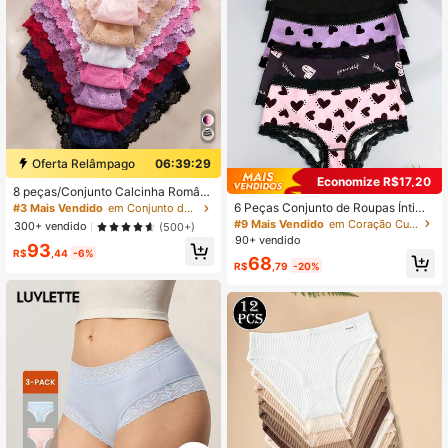
Oferta Relâmpago
06:39:28
Economize R$17,20
8 peças/Conjunto Calcinha Românt
ica e Sexy de Renda para Mulheres
6 Peças Conjunto de Roupas Íntima
#3 Mais Vendido
em Conjunto de 8 peças Cuecas femininas
s Femininas, Estampa Floral de Cor
#9 Mais Vendido
em Coração Cuecas femininas
300+ vendido
(500+)
ação e Laço com Renda, Calcinhas
90+ vendido
93
Sexy e Confortáveis para Mulheres
R$
,44
-6%
68
R$
,79
-20%