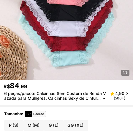
1/9
84
R$
,99
6 peças/pacote Calcinhas Sem Costura de Renda V
4,90
azada para Mulheres, Calcinhas Sexy de Cintur
(500+)
a Baixa, Roupas Íntimas Confortáveis
Tamanho
:
BR
Padrão
P
(S)
M
(M)
G
(L)
GG
(XL)