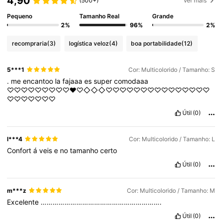
4,90
(500+)
Ver mais
Pequeno
Tamanho Real
Grande
2%
96%
2%
recompraria
(3)
logística veloz
(4)
boa portabilidade
(12)
5***1
Cor: Multicolorido / Tamanho: S
.
me
encantoo
la
fajaaa
es
super
comodaaa
♡♡♡♡♡♡♡♡♡♥︎♡◇◇◇♡♡♡♡♡♡♡♡♡♡♡♡♡♡♡
♡♡♡♡♡♡♡
Útil
(0)
l***4
Cor: Multicolorido / Tamanho: L
Confort
á
veis
e
no
tamanho
certo
Útil
(0)
m***z
Cor: Multicolorido / Tamanho: M
Excelente
…………………………………………………….
Útil
(0)