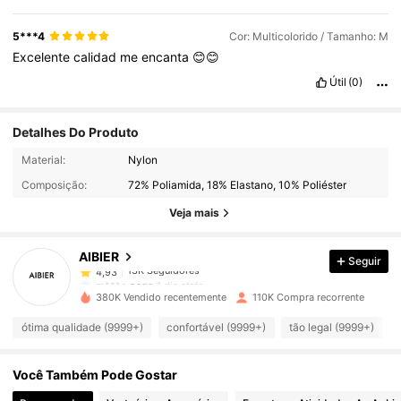
5***4
Cor: Multicolorido / Tamanho: M
Excelente
calidad
me
encanta
😊😊
Útil
(0)
Detalhes Do Produto
13K Seguidores
4,93
Material:
Nylon
Composição:
72% Poliamida, 18% Elastano, 10% Poliéster
13K Seguidores
4,93
Veja mais
AIBIER
Seguir
13K Seguidores
4,93
m***o
pago
1 dia atrás
380K Vendido recentemente
110K Compra recorrente
13K Seguidores
4,93
ótima qualidade (9999+)
confortável (9999+)
tão legal (9999+)
Você Também Pode Gostar
13K Seguidores
4,93