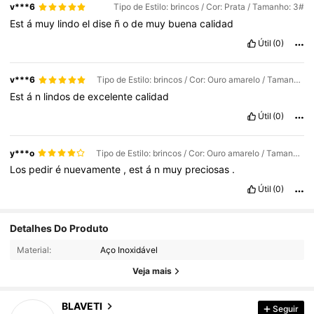
v***6
Tipo de Estilo: brincos / Cor: Prata / Tamanho: 3#
Est
á
muy
lindo
el
dise
ñ
o
de
muy
buena
calidad
Útil
(0)
v***6
Tipo de Estilo: brincos / Cor: Ouro amarelo / Tamanho: 3#
Est
á
n
lindos
de
excelente
calidad
Útil
(0)
y***o
Tipo de Estilo: brincos / Cor: Ouro amarelo / Tamanho: 1#
Los
pedir
é
nuevamente
,
est
á
n
muy
preciosas
.
Útil
(0)
Detalhes Do Produto
8.4K Seguidores
4,92
Material:
Aço Inoxidável
Veja mais
8.4K Seguidores
4,92
BLAVETI
Seguir