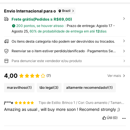
Envio Internacional para o
Brazil
Frete grátis(Pedidos ≥ R$69,00)
200 pontos, se houver atraso
Prazo de entrega:
Agosto 17 -
Agosto 25,
60% de probabilidade de entrega em até
12
dias
Os itens desta categoria não podem ser devolvidos ou trocados.
Reenviar se o item estiver perdido/danificado · Pagamentos Seguros · Proteção de privacidade
Para denunciar este vendedor e/ou produto
4,00
(7)
Ver mais
maravilhoso
(1)
tão legal
(3)
altamente recomendado!
(1)
j***e
Tipo de Estilo: Brinco 1 / Cor: Ouro amarelo / Tamanho: 2#
Amazing
as
usual
,
will
buy
more
soon
!
Recomend
strongly
;)
Útil
(0)