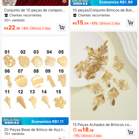
Economize R$1,86
Conjunto de 10 peças de compone
10 peças/Conjunto Brincos de Botã
ntes de brinco em aço inoxidável 3
o Geométricos Minimalistas em For
Clientes recorrentes
Clientes recorrentes
8.4K Seguidores
4,92
04 revestido em ouro 18k, conector
ma de Estrela Trançada, Banhados
50+ vendido
15
es de brinco cilíndricos, adequado p
a Ouro 18K em Aço Inoxidável, Aces
R$
,04
-11%
Últimos 2 dias
22
ara joias em aço inoxidável, ideal p
sórios para Fazer Joias DIY
R$
,26
-3%
Últimos 2 dias
ara acessórios de joias e brincos DI
Y
Economize R$1,11
15 Peças Achados de Brincos com
18
Textura de Metal
20 Peças Base de Brinco de Aço In
R$
,58
oxidável com Ganchos Geométrico
70+ vendido
-7%
Últimos 3 dias
s, Achados de Brincos de Pino, Con