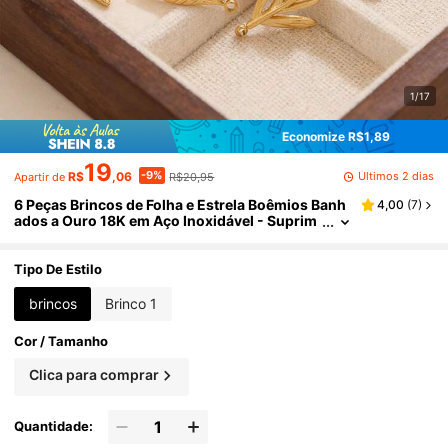
1/17
Economize R$1,89
19
-9%
Últimos 2 dias
R$
,06
R$20,95
Apartir de
6 Peças Brincos de Folha e Estrela Boêmios Banh
4,00
(
7
)
ados a Ouro 18K em Aço Inoxidável - Suprim
entos para Fabricação de Joias DIY Base de B
rinco e Componentes de Pino para Mulheres
Tipo De Estilo
brincos
Brinco 1
Cor / Tamanho
Clica para comprar
Quantidade: