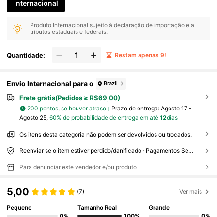
Internacional
Produto Internacional sujeito à declaração de importação e a
tributos estaduais e federais.
Quantidade:
Restam apenas 9!
Envio Internacional para o
Brazil
Frete grátis(Pedidos ≥ R$69,00)
200 pontos, se houver atraso
Prazo de entrega:
Agosto 17 -
Agosto 25,
60% de probabilidade de entrega em até
12
dias
Os itens desta categoria não podem ser devolvidos ou trocados.
Reenviar se o item estiver perdido/danificado · Pagamentos Seguros · Proteção de privacidade
Para denunciar este vendedor e/ou produto
5,00
(7)
Ver mais
Pequeno
Tamanho Real
Grande
0%
100%
0%