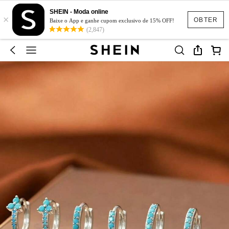
SHEIN - Moda online
×
OBTER
Baixe o App e ganhe cupom exclusivo de 15% OFF!
(2,847)