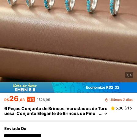
1/4
Economize R$2,32
26
-8%
Últimos 2 dias
R$
,63
R$28,95
6 Peças Conjunto de Brincos Incrustados de Turq
5,00
(
7
)
uesa, Conjunto Elegante de Brincos de Pino,
Presente de Férias para Mulheres
Enviado De