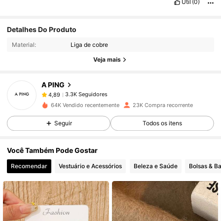
Útil
(0)
3.3K Seguidores
4,89
Detalhes Do Produto
Material:
Liga de cobre
3.3K Seguidores
4,89
Veja mais
A PING
3.3K Seguidores
4,89
t***c
pago
1 dia atrás
64K Vendido recentemente
23K Compra recorrente
3.3K Seguidores
4,89
Seguir
Todos os itens
Você Também Pode Gostar
3.3K Seguidores
4,89
Recomendar
Vestuário e Acessórios
Beleza e Saúde
Bolsas & B
3.3K Seguidores
4,89
3.3K Seguidores
4,89