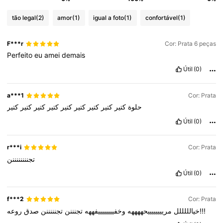
tão legal
(2)
amor
(1)
igual a foto
(1)
confortável
(1)
F***r
Cor: Prata 6 peças
Perfeito
eu
amei
demais
Útil
(0)
a***1
Cor: Prata
حلوة
كتير
كتير
كتير
كتير
كتير
كتير
كتير
كتير
كتير
Útil
(0)
r***i
Cor: Prata
تجننننننننن
Útil
(0)
f***2
Cor: Prata
روعه!!!
خيالللللل
مرييييييييحههههه
وخفييييييييفههه
تجنننن
تجنننننن
صدق