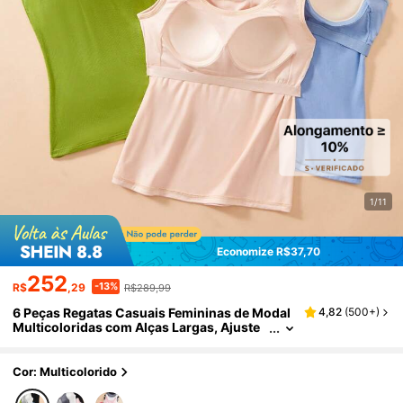
1/11
Economize R$37,70
252
-13%
R$
,29
R$289,99
6 Peças Regatas Casuais Femininas de Modal
4,82
(
500+
)
Multicoloridas com Alças Largas, Ajuste
Slim com Copos Embutidos Fixos, Tops d
e Sutiã Sem Fio para Uso Doméstico e Externo
Cor: Multicolorido