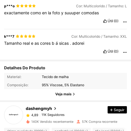
p***o
Cor: Multicolorido / Tamanho: L
exactamente
como
en
la
foto
y
suuuper
comodas
Útil
(0)
k***7
Cor: Multicolorido / Tamanho: XXL
Tamanho
real
e
as
cores
b
á
sicas
.
adorei
Útil
(0)
Detalhes Do Produto
11K Seguidores
4,89
Material:
Tecido de malha
Composição:
95% Viscose, 5% Elastano
11K Seguidores
4,89
Veja mais
dashengmyh
Seguir
11K Seguidores
4,89
g***1
pago
1 dia atrás
140K Vendido recentemente
57K Compra recorrente
11K Seguidores
4,89