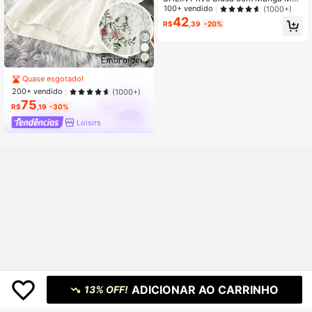
cego Sólida, Decote V, Blusas de M
100+ vendido
(1000+)
anga Curta
42
R$
,39
-20%
Quase esgotado!
200+ vendido
(1000+)
75
R$
,19
-30%
Loisirs
ADICIONAR AO CARRINHO
13% OFF!