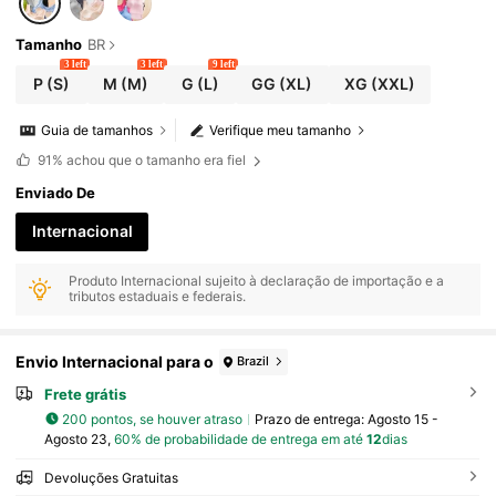
Tamanho
BR
3 left
3 left
9 left
P
(S)
M
(M)
G
(L)
GG
(XL)
XG
(XXL)
Guia de tamanhos
Verifique meu tamanho
91%
achou que o tamanho era fiel
Enviado De
Internacional
Produto Internacional sujeito à declaração de importação e a
tributos estaduais e federais.
Envio Internacional para o
Brazil
Frete grátis
200 pontos, se houver atraso
Prazo de entrega:
Agosto 15 -
Agosto 23,
60% de probabilidade de entrega em até
12
dias
Devoluções Gratuitas