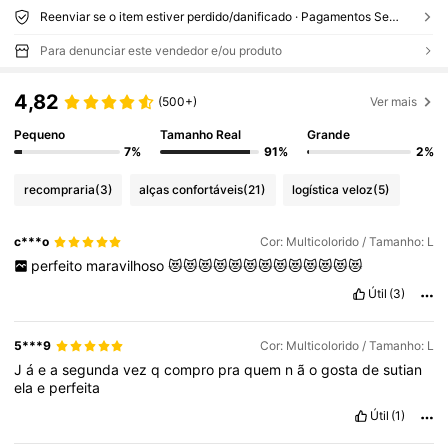
Reenviar se o item estiver perdido/danificado · Pagamentos Seguros · Proteção de privacidade
Para denunciar este vendedor e/ou produto
4,82
(500+)
Ver mais
Pequeno
Tamanho Real
Grande
7%
91%
2%
recompraria
(3)
alças confortáveis
(21)
logística veloz
(5)
c***o
Cor: Multicolorido / Tamanho: L
perfeito
maravilhoso
😻😻😻😻😻😻😻😻😻😻😻😻😻
Útil
(3)
5***9
Cor: Multicolorido / Tamanho: L
J
á
e
a
segunda
vez
q
compro
pra
quem
n
ã
o
gosta
de
sutian
ela
e
perfeita
Útil
(1)