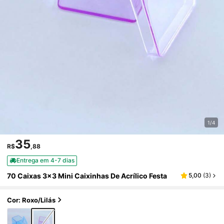
1/4
35
R$
,88
Entrega em 4-7 dias
70 Caixas 3x3 Mini Caixinhas De Acrílico Festa
5,00
(
3
)
Cor: Roxo/lilás