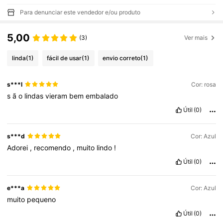
Para denunciar este vendedor e/ou produto
5,00
(3)
Ver mais
linda
(1)
fácil de usar
(1)
envio correto
(1)
s***l
Cor: rosa
s
ã
o
lindas
vieram
bem
embalado
Útil
(0)
s***d
Cor: Azul
Adorei
,
recomendo
,
muito
lindo
!
Útil
(0)
e***a
Cor: Azul
muito
pequeno
Útil
(0)