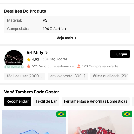
Detalhes Do Produto
Material:
PS
508 Seguidores
4,92
Composição:
100% Acrílica
Veja mais
508 Seguidores
4,92
Art Milly
Seguir
508 Seguidores
4,92
525 Vendido recentemente
128 Compra recorrente
cal
Loja Parceira Local
fácil de usar (2000+)
envio correto (300+)
ótima qualidade (200+)
508 Seguidores
4,92
Você Também Pode Gostar
508 Seguidores
4,92
Recomendar
Têxtil de Lar
Ferramentas e Reformas Domésticas
508 Seguidores
4,92
508 Seguidores
4,92