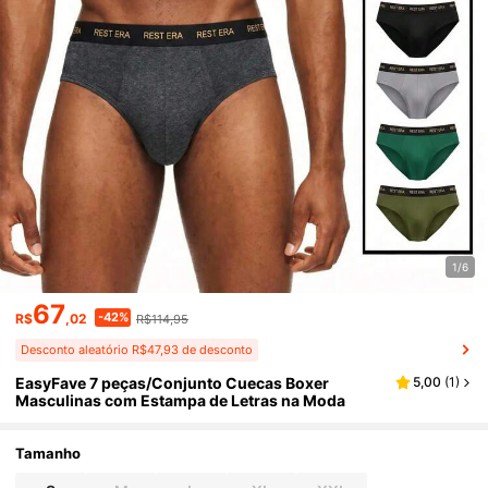
1/6
67
-42%
R$
,02
R$114,95
Desconto aleatório R$47,93 de desconto
EasyFave 7 peças/Conjunto Cuecas Boxer
5,00
(
1
)
Masculinas com Estampa de Letras na Moda
Tamanho