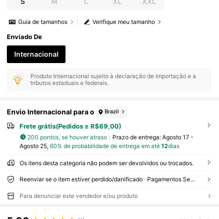
S
M
L
XL
XXL
Guia de tamanhos
Verifique meu tamanho
Enviado De
Internacional
Produto Internacional sujeito à declaração de importação e a
tributos estaduais e federais.
Envio Internacional para o
Brazil
Frete grátis(Pedidos ≥ R$69,00)
200 pontos, se houver atraso
Prazo de entrega:
Agosto 17 -
Agosto 25,
60% de probabilidade de entrega em até
12
dias
Os itens desta categoria não podem ser devolvidos ou trocados.
Reenviar se o item estiver perdido/danificado · Pagamentos Seguros · Proteção de privacidade
Para denunciar este vendedor e/ou produto