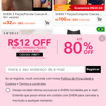
64K Seguidores
4,91
Economize R$30,04
SHEIN 3 Peças/Pacote Cuecas Box
SHEIN 7 Peças/Conjunto Cuecas E
64K Seguidores
4,91
er Masculinas com Estampa de Cav
90+ vendido
stilo Minimalista e Elegante Masculi
100
R$
,86
-23%
Estimado
alo da Moda
nas, Adequadas para o Verão
32
R$
,63
-29%
Estimado
64K Seguidores
4,91
Registrar
Ao se registrar, você concorda com nossa
Política de Privacidade e
Cookies
e
Termos e condições
.
4
Desejo receber ofertas exclusivas e SHEIN novidades por e-mail.
Economize R$9,78
Entendo que posso entrar em contato com SHEIN para cancelar a
Kit 10 Cuecas Box Boxer Zorba Sea
ADICIONAR AO CARRINHO
42% OFF!
mless Algodão Sem Costura
inscrição a qualquer momento.
Liftille
179
R$
,90
-10%
Liftille Cuecas Boxer Casuais com E