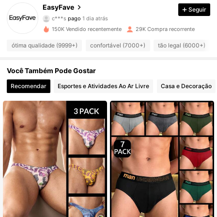
EasyFave
Seguir
64K Seguidores
4,91
c***s
pago
1 dia atrás
150K Vendido recentemente
29K Compra recorrente
64K Seguidores
4,91
ótima qualidade (9999+)
confortável (7000+)
tão legal (6000+)
Você Também Pode Gostar
64K Seguidores
4,91
Recomendar
Esportes e Atividades Ao Ar Livre
Casa e Decoração
64K Seguidores
4,91
64K Seguidores
4,91
64K Seguidores
4,91
64K Seguidores
4,91