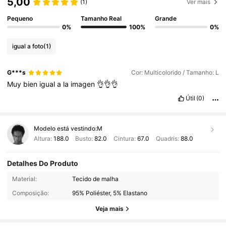
5,00
(1)
Ver mais
Pequeno
Tamanho Real
Grande
0%
100%
0%
igual a foto
(1)
G***s
Cor: Multicolorido / Tamanho: L
Muy
bien
igual
a
la
imagen
👌👌👌
Útil
(0)
Modelo está vestindo:
M
Altura:
188.0
Busto:
82.0
Cintura:
67.0
Quadris:
88.0
Detalhes Do Produto
Material:
Tecido de malha
Composição:
95% Poliéster, 5% Elastano
64K Seguidores
4,91
Veja mais