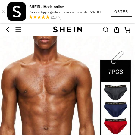
SHEIN - Moda online
×
OBTER
Baixe o App e ganhe cupom exclusivo de 15% OFF!
(2,847)