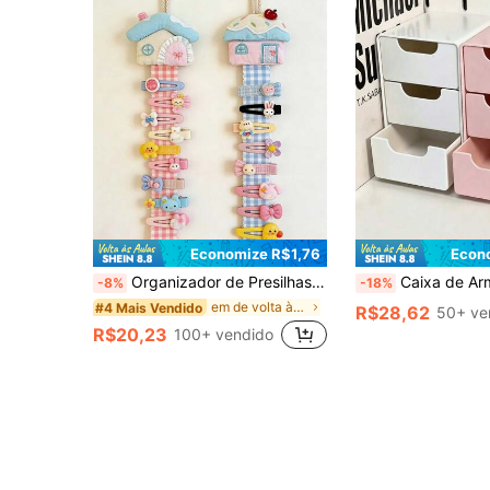
Economize R$1,76
Econ
Organizador de Presilhas de Cabelo no Formato de Casa de Madeira Criativa e Fofa, Organizador de Armazenamento Montado na Parede Estilo Doce de Menina, Acessório de Decoração para Quarto de Criança, Presente de Páscoa
Caixa de Armazenamento Mini de 3 Camadas, Adequada para Armazenar Joias, Acessórios de C
-8%
-18%
em de volta às aulas Armazenamento de berçário
#4 Mais Vendido
R$28,62
50+ ve
R$20,23
100+ vendido