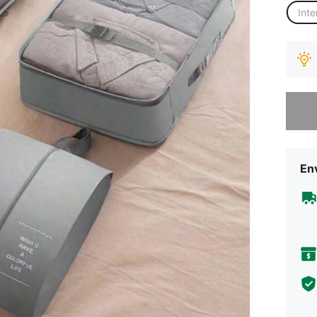
Inte
Desculp
Env