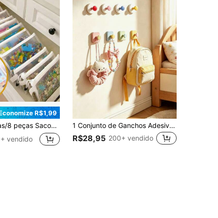
Economize R$1,99
s para Quarto de Bebê, Sacos Mágicos de Classificação de Blocos de Construção e Quebra-cabeça com Zíper de Malha
1 Conjunto de Ganchos Adesivos Fortes Dopamina - Ganchos de Ventosa Sem Furos, Cabideiro de Porta, Armazenamento de Parede de Banheiro, Adequado para Quarto de Crianças, Suprimentos de Bebê, Suprimentos de Meninas, Essenciais de Recém-Nascidos, Decoração de Quarto de Meninas
R$28,95
200+ vendido
+ vendido