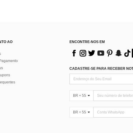
NTO AO
ENCONTRE-NOS EM
s
 Pagamento
us
CADASTRE-SE PARA RECEBER NOTÍ
 cupons
requentes
BR + 55
BR + 55