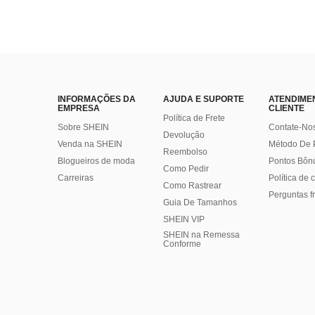
INFORMAÇÕES DA
AJUDA E SUPORTE
ATENDIME
EMPRESA
CLIENTE
Política de Frete
Sobre SHEIN
Contate-No
Devolução
Venda na SHEIN
Método De
Reembolso
Blogueiros de moda
Pontos Bôn
Como Pedir
Carreiras
Política de
Como Rastrear
Perguntas f
Guia De Tamanhos
SHEIN VIP
SHEIN na Remessa
Conforme