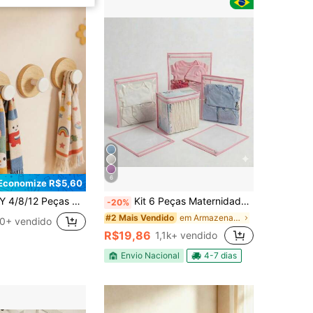
6
Economize R$5,60
Suaves, Sem Necessidade de Perfuração, Adequado para Decoração de Berçário, Essenciais para Bebê, Decoração de Parede para Recém-Nascidos, Quarto de Crianças
Kit 6 Peças Maternidade – 5 Saquinhos Organizadores + 1 Porta Fralda/Remédio Necessaire
-20%
em Armazenamento de berçário
#2 Mais Vendido
0+ vendido
R$19,86
1,1k+ vendido
Envio Nacional
4-7 dias