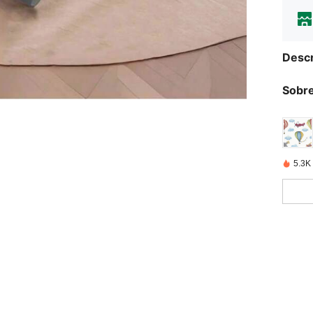
Descr
Sobre
5.3K