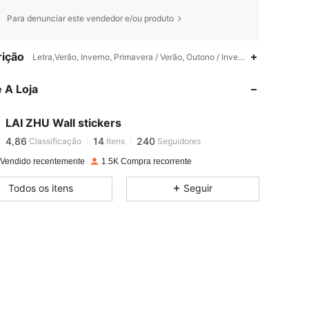
Para denunciar este vendedor e/ou produto
ição
4,86
14
240
Letra,Verão, Inverno, Primavera / Verão, Outono / Inverno,Nenhum
 A Loja
4,86
14
240
LAI ZHU Wall stickers
4,86
14
240
Classificação
Itens
Seguidores
e***s
pago
1 dia atrás
 Vendido recentemente
1.5K Compra recorrente
4,86
14
240
Todos os itens
Seguir
4,86
14
240
4,86
14
240
4,86
14
240