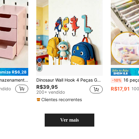
omize R$6,28
abelo, Itens Pequenos, Pode Ser Usada em Móveis, Escritório, Estudo, Quarto, Banheiro
Dinosaur Wall Hook 4 Peças Ganchos de Parede de Madeira com Formato de Dinossauro Fofo, Adequado para Quarto de Crianças, Quarto, Pode Pendurar Roupas, Toalhas, Bolsas, Decoração de Quarto de Bebê, Presente de Banho de Bebê
16 peças/8 peças Sacos de Armazenamento de Brinquedo
-10%
R$39,95
R$17,91
ndido
100
200+ vendido
Clientes recorrentes
Ver mais