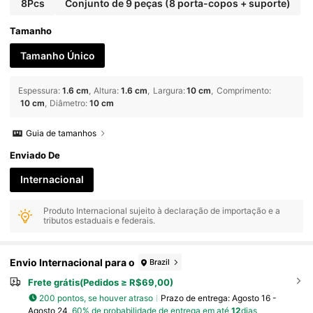
8Pcs
Conjunto de 9 peças (8 porta-copos + suporte)
Tamanho
Tamanho Único
Espessura
:
1.6 cm
Altura
:
1.6 cm
Largura
:
10 cm
Comprimento
:
10 cm
Diâmetro
:
10 cm
Guia de tamanhos
Enviado De
Internacional
Produto Internacional sujeito à declaração de importação e a
tributos estaduais e federais.
Envio Internacional para o
Brazil
Frete grátis(Pedidos ≥ R$69,00)
200 pontos, se houver atraso
Prazo de entrega:
Agosto 16 -
Agosto 24,
60% de probabilidade de entrega em até
12
dias