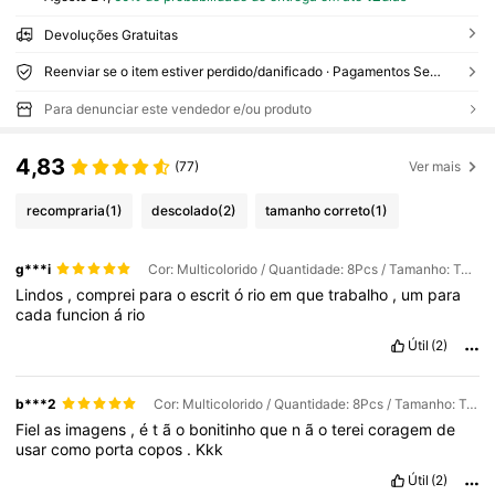
Devoluções Gratuitas
Reenviar se o item estiver perdido/danificado · Pagamentos Seguros · Proteção de privacidade
Para denunciar este vendedor e/ou produto
4,83
(77)
Ver mais
recompraria
(1)
descolado
(2)
tamanho correto
(1)
g***i
Cor: Multicolorido / Quantidade: 8Pcs / Tamanho: Tamanho Único
Lindos
,
comprei
para
o
escrit
ó
rio
em
que
trabalho
,
um
para
cada
funcion
á
rio
Útil
(2)
b***2
Cor: Multicolorido / Quantidade: 8Pcs / Tamanho: Tamanho Único
Fiel
as
imagens
,
é
t
ã
o
bonitinho
que
n
ã
o
terei
coragem
de
usar
como
porta
copos
.
Kkk
Útil
(2)