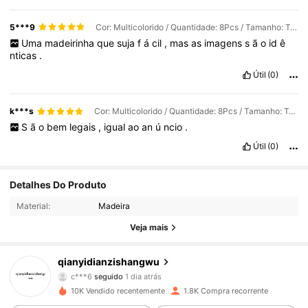
5***9
Cor: Multicolorido / Quantidade: 8Pcs / Tamanho: Tamanho Único
Uma
madeirinha
que
suja
f
á
cil
,
mas
as
imagens
s
ã
o
id
ê
nticas
.
Útil
(0)
k***s
Cor: Multicolorido / Quantidade: 8Pcs / Tamanho: Tamanho Único
S
ã
o
bem
legais
,
igual
ao
an
ú
ncio
.
Útil
(0)
254 Seguidores
4,87
Detalhes Do Produto
Material:
Madeira
254 Seguidores
4,87
Veja mais
254 Seguidores
4,87
qianyidianzishangwu
254 Seguidores
4,87
10K Vendido recentemente
1.8K Compra recorrente