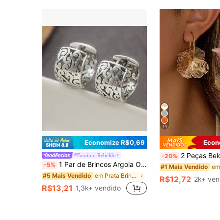
14
Economize R$0,69
Econ
2 Peças Belos Brincos de Flor Oca Revestidos a Ouro, Brincos de
#Fascínio Rebelde
-20%
1 Par de Brincos Argola Oca Vintage Prateados, Brincos Minimalistas Tom de Cobre, Acessório Perfeito para Ocasiões Diárias e de Feriado
-5%
#1 Mais Vendido
em Prata Brincos de argola femininos
#5 Mais Vendido
R$12,72
2k+ ven
R$13,21
1,3k+ vendido