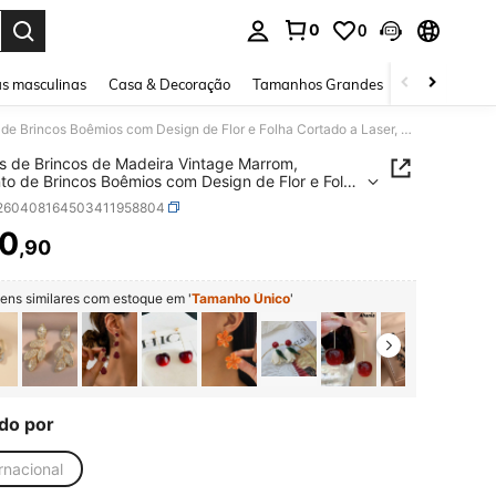
0
0
ar. Press Enter to select.
s masculinas
Casa & Decoração
Tamanhos Grandes
Joias e acessó
9 Pares de Brincos de Madeira Vintage Marrom, Conjunto de Brincos Boêmios com Design de Flor e Folha Cortado a Laser, Joias de Madeira Oca Leves, Acessórios de Praia e Férias de Verão, Presente Casual e Confortável para Mulheres
s de Brincos de Madeira Vintage Marrom,
to de Brincos Boêmios com Design de Flor e Folha
o a Laser, Joias de Madeira Oca Leves,
j260408164503411958804
rios de Praia e Férias de Verão, Presente Casual e
tável para Mulheres
0
,90
ICE AND AVAILABILITY
tens similares com estoque em '
Tamanho Único
'
do por
rnacional