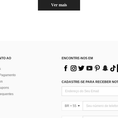
Ver mais
NTO AO
ENCONTRE-NOS EM
s
 Pagamento
us
CADASTRE-SE PARA RECEBER NOTÍ
 cupons
requentes
BR + 55