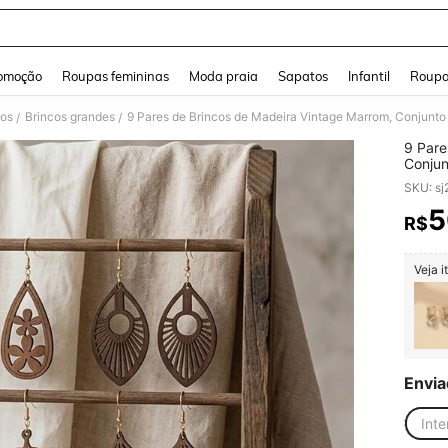
and down arrow keys to navigate search Buscas recentes and Pesquisar e Encontr
omoção
Roupas femininas
Moda praia
Sapatos
Infantil
Roupa
nos
Brincos grandes
/
/
9 Pare
Conjun
Cortad
SKU: s
Acessó
Confor
5
R$
PR
Veja i
Envia
Inte