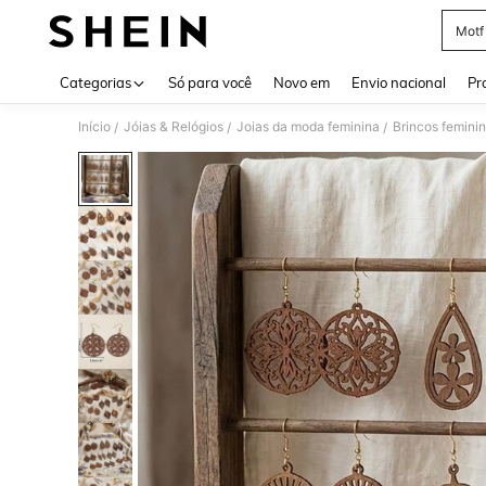
Motf
Use up 
Categorias
Só para você
Novo em
Envio nacional
Pr
Início
Jóias & Relógios
Joias da moda feminina
Brincos femini
/
/
/