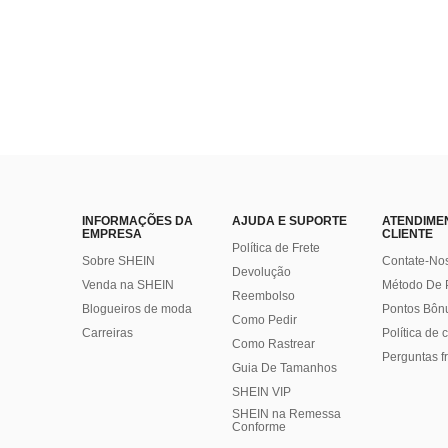
INFORMAÇÕES DA
AJUDA E SUPORTE
ATENDIME
EMPRESA
CLIENTE
Política de Frete
Sobre SHEIN
Contate-No
Devolução
Venda na SHEIN
Método De
Reembolso
Blogueiros de moda
Pontos Bôn
Como Pedir
Carreiras
Política de
Como Rastrear
Perguntas f
Guia De Tamanhos
SHEIN VIP
SHEIN na Remessa
Conforme