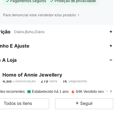
Pagamentos Seguros
Proteção de privacidade
Para denunciar este vendedor e/ou produto
ição
Diário,Boho,Diário
4,88
219
1K
nho E Ajuste
 A Loja
4,88
219
1K
Home of Annie Jewellery
4,88
219
1K
Classificação
Itens
Seguidores
j***r
pago
1 dia atrás
tes recorrentes
Estabelecido há 1 ano
64K Vendido recentemente
4,88
219
1K
Todos os itens
Seguir
4,88
219
1K
4,88
219
1K