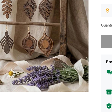
Quant
Desculp
Env