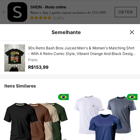
SHEIN - Moda online
×
OBTER
Baixe o App e ganhe cupom exclusivo de 15% OFF!
(2,847)
Semelhante
90s Retro Bash Bros Juiced Men's & Women's Matching Shirt
- With A Retro Comic Style, Vibrant Orange And Black Design,
It Features A Comfortable Regular Fit And Is Suitable For Both
Preto
Men And Women For All-Season Casual Wear, A Retro T-Shirt.
R$153,99
Itens Similares