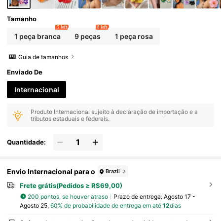
njunto de Presente, Presente do Dia dos Nam
orados, Grampos de Garra Planos, Grampos
de Cabelo, Garras de Cabelo, Materiais Escol
Tamanho
ares, Acessórios para Cabeça, Viagem, Aniv
5 left
8 left
ersário
1 peça branca
9 peças
1 peça rosa
Guia de tamanhos
Enviado De
Internacional
Produto Internacional sujeito à declaração de importação e a
tributos estaduais e federais.
Quantidade:
Envio Internacional para o
Brazil
Frete grátis(Pedidos ≥ R$69,00)
200 pontos, se houver atraso
Prazo de entrega:
Agosto 17 -
Agosto 25,
60% de probabilidade de entrega em até
12
dias