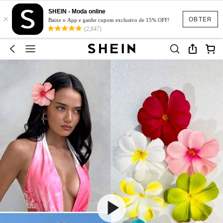
SHEIN - Moda online
×
OBTER
Baixe o App e ganhe cupom exclusivo de 15% OFF!
(2,847)