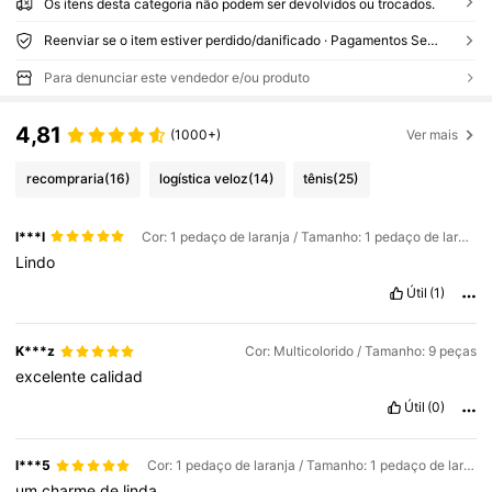
Os itens desta categoria não podem ser devolvidos ou trocados.
Reenviar se o item estiver perdido/danificado · Pagamentos Seguros · Proteção de privacidade
Para denunciar este vendedor e/ou produto
4,81
(1000+)
Ver mais
recompraria
(16)
logística veloz
(14)
tênis
(25)
l***l
Cor: 1 pedaço de laranja / Tamanho: 1 pedaço de laranja
Lindo
Útil
(1)
K***z
Cor: Multicolorido / Tamanho: 9 peças
excelente
calidad
Útil
(0)
l***5
Cor: 1 pedaço de laranja / Tamanho: 1 pedaço de laranja
um
charme
de
linda