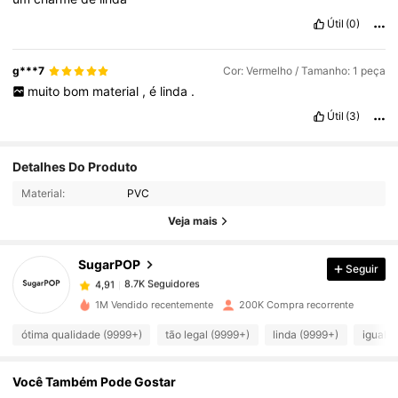
Útil
(0)
g***7
Cor: Vermelho / Tamanho: 1 peça
muito
bom
material
,
é
linda
.
Útil
(3)
8.7K Seguidores
4,91
Detalhes Do Produto
Material:
PVC
8.7K Seguidores
4,91
Veja mais
SugarPOP
Seguir
8.7K Seguidores
4,91
m***a
pago
1 dia atrás
1M Vendido recentemente
200K Compra recorrente
8.7K Seguidores
4,91
ótima qualidade (9999+)
tão legal (9999+)
linda (9999+)
igual a
Você Também Pode Gostar
8.7K Seguidores
4,91