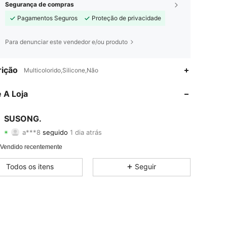
Segurança de compras
Pagamentos Seguros
Proteção de privacidade
Para denunciar este vendedor e/ou produto
4,70
21
27
ição
Multicolorido,Silicone,Não
4,70
21
27
 A Loja
4,70
21
27
SUSONG.
a***8
seguido
1 dia atrás
4,70
21
27
Classificação
Itens
Seguidores
 Vendido recentemente
4,70
21
27
Todos os itens
Seguir
4,70
21
27
4,70
21
27
4,70
21
27