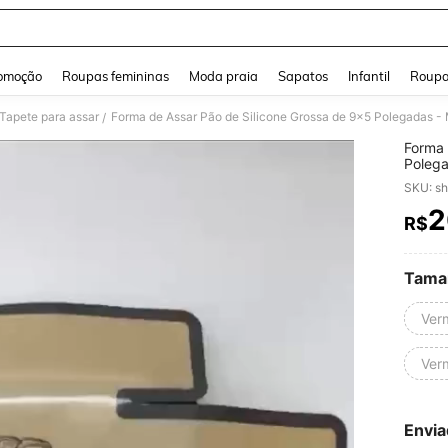
and down arrow keys to navigate search Buscas recentes and Pesquisar e Encontr
omoção
Roupas femininas
Moda praia
Sapatos
Infantil
Roupa
Tapete para assar
/
Forma 
Polega
Resist
SKU: s
de Lim
Forno 
2
R$
PR
Tama
Ver
Ver
Envia