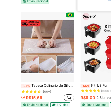
Envio Nacional
#1 Mais Vendido
Tapete Culinário de Silicone Antiaderente-Confeitaria e Culinária
Kit 1/3 Formas de Silicone Quadrada/Redondo par
-37%
-55%
(1000+
#1 Mais Vendido
#1 Mais Vendido
(500+)
(1000+
(1000+
R$15,65
R$9,00
2,8k+ ve
#1 Mais Vendido
(1000+
Envio Nacional
4-7 dias
Envio Nacional