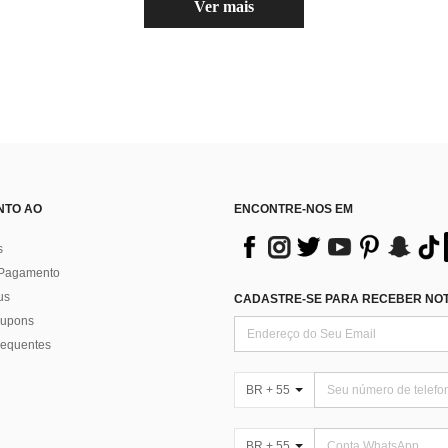
Ver mais
NTO AO
ENCONTRE-NOS EM
s
 Pagamento
us
CADASTRE-SE PARA RECEBER NOTÍ
 cupons
requentes
BR + 55
BR + 55