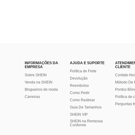
INFORMAÇÕES DA
AJUDA E SUPORTE
ATENDIME
EMPRESA
CLIENTE
Política de Frete
Sobre SHEIN
Contate-No
Devolução
Venda na SHEIN
Método De
Reembolso
Blogueiros de moda
Pontos Bôn
Como Pedir
Carreiras
Política de
Como Rastrear
Perguntas f
Guia De Tamanhos
SHEIN VIP
SHEIN na Remessa
Conforme