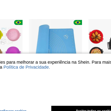
s para melhorar a sua experiência na Shein. Para mai
sa
Política de Privacidade
.
one Flexível Para Fritadeira
Tapete De Silicone Culinário Antiaderente 40x50cm
Forma De Silicone Para Air Fryer
-66%
-46%
(
R$13,79
dido
R$10,87
4-7 dias
Envio Nacional
4-7 dias
onfigurar cookies
Aceitar todos os cooki