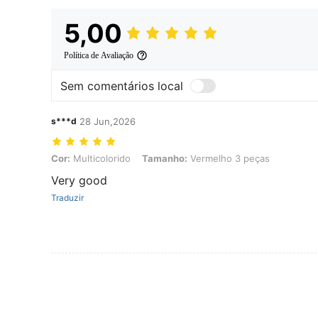
5,00
Política de Avaliação
Sem comentários local
s***d
28 Jun,2026
Cor: Multicolorido, Tamanho: Vermelho 3 peças
Cor:
Multicolorido
Tamanho:
Vermelho 3 peças
Very good
Traduzir