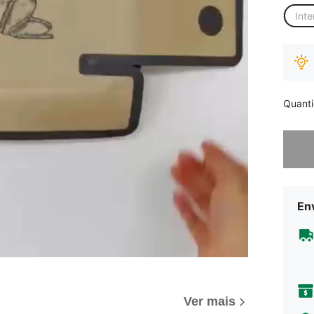
Inte
Quant
Desculp
Env
Ver mais