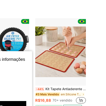
4,70
21
27
4,70
21
27
s informações
 Forno Microondas Fritadeira Assadeira Reutilizável Antiaderente Flexível
Kit Tapete Antiaderente Silicone 42X30 Fibra De Vidro Culinário Para Bolo De Massa Óleo E Panelas Cozinhar
-44%
em Silicone Tapete de cozimento
#3 Mais Vendido
100+)
R$16,88
70+ vendido
es