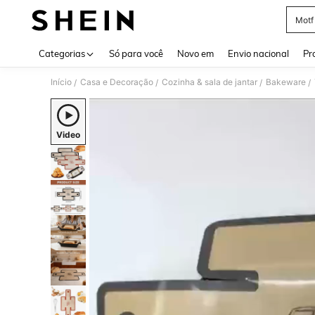
Motf
Use up 
Categorias
Só para você
Novo em
Envio nacional
Pr
Início
Casa e Decoração
Cozinha & sala de jantar
Bakeware
/
/
/
/
Video