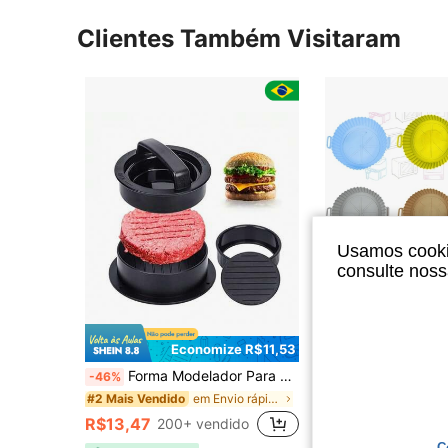
Clientes Também Visitaram
Usamos cookie
consulte nos
Economize R$11,53
Forma Modelador Para Hambúrguer Artesanal Pequenos E Grandes
Forma De Air Fryer Em Silic
-46%
-60%
em Envio rápido Bandejas Para Assar E Pastelaria
#2 Mais Vendido
R$7,99
60+ ven
R$13,47
200+ vendido
Envio Nacional
C