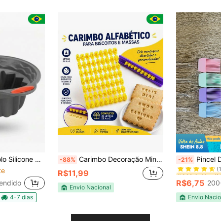
#4 Mais Vendi
erente com Alça Reforçada para Pudim Sobremesas
Carimbo Decoração Mini Marcador Numero Letra Pasta Americana Biscuit
Pincel De Sili
-88%
-21%
(
te
#4 Mais Vendi
#4 Mais Vendi
R$11,99
(
(
R$6,75
endido
200
#4 Mais Vendi
Envio Nacional
(
4-7 dias
Envio Nacio