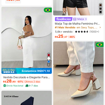
Maija
Maija Top de Malha Feminino Prima
vera & Verão 2026, Adequado para
#1 Mais Vendido
em Sexy Tops, blusas e camisetas femininas
Convidada de Casamento, Anfitriã,
5,6k+ vendido
(1000+)
Encontro, Festa, Concerto,
25
R$
,37
-46%
6
Economize R$971,10
Vestido Decotado e Elegante Para F
28
esta e Eventos no Verão Tecido Sup
R$
,90
-97%
Últimos 2 dias
lex Vestido com Costas Aberta
Envio Nacional
4-7 dias