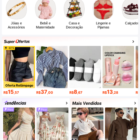
Whatsapp
Inscreva-se>
Zero II em pedidos internacionais≤$50
Jóias e
Bebê e
Casa e
Lingerie e
Calçados
Acessórios
Maternidade
Decoração
Pijamas
SHEIN com você!
-81%
Oferta Relâmpago
15
37
8
13
R$
,57
R$
,00
R$
,67
R$
,28
R$
Pico
Pico