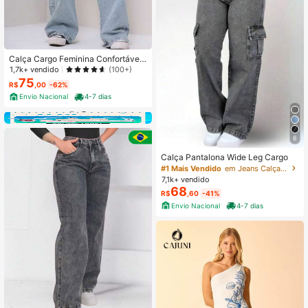
Calça Cargo Feminina Confortável
Casual Versátil Elegante Moderna Q
1,7k+ vendido
(100+)
ualidade Blogueira
75
R$
,00
-62%
Envio Nacional
4-7 dias
6
Calça Pantalona Wide Leg Cargo
#1 Mais Vendido
em Jeans Calças Femininas
7,1k+ vendido
68
R$
,60
-41%
Envio Nacional
4-7 dias