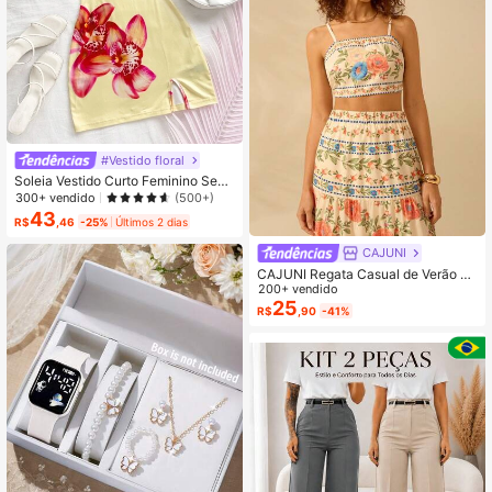
#Vestido floral
Soleia Vestido Curto Feminino Sexy
com Estampa Floral e Decote Halter
300+ vendido
(500+)
Nas Costas, Verão
43
R$
,46
-25%
Últimos 2 dias
CAJUNI
CAJUNI Regata Casual de Verão co
m Amarração, Estampa Tropical Flor
200+ vendido
al Colorida Boho, para Uso em Féria
25
R$
,90
-41%
s e na Praia