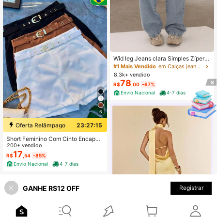
Wid leg Jeans clara Simples Zíper B
otão Bolso
#1 Mais Vendido
em Calças jeans ultralargas Jeans Feminino
8,3k+ vendido
78
R$
,00
-67%
Envio Nacional
4-7 dias
6
Oferta Relâmpago
23:27:15
Short Feminino Com Cinto Encapad
o Cintura Alta Moda Verão
200+ vendido
17
R$
,54
-85%
Envio Nacional
4-7 dias
13-16 Years
GANHE R$12 OFF
Registrar