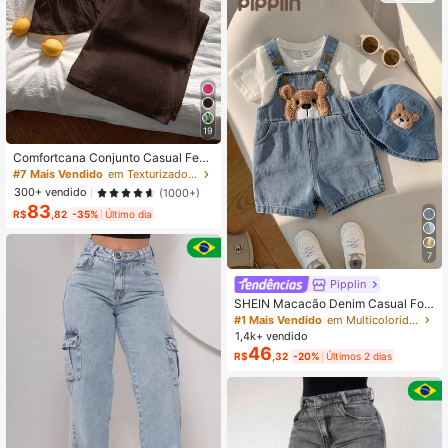
19
Comfortcana Conjunto Casual Femi
nino com Camisa Regata com Amar
#7 Mais Vendido
em Texturizado Mulheres Coordenadas
ração na Frente e Gola V em Tricô
300+ vendido
(1000+)
Marrom e Calça
83
R$
,82
-35%
Último dia
7
Pipplin
SHEIN Macacão Denim Casual Fof
o de Urso para Bebê Menino e Bebê
#1 Mais Vendido
em Multicolorido Macacões para bebês meninos
Menina, Macacão Fofo de Verão
1,4k+ vendido
46
R$
,32
-20%
Últimos 2 dias