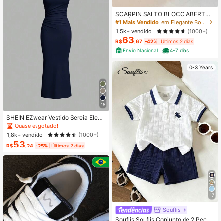
SCARPIN SALTO BLOCO ABERTO
ATRÁS BRANCO SIMPLES
#1 Mais Vendido
em Elegante Bombas Femininas
1,5k+ vendido
(1000+)
63
R$
,67
-42%
Últimos 2 dias
Envio Nacional
4-7 dias
0-3 Years
15
SHEIN EZwear Vestido Sereia Elega
nte Assimétrico com Ombro Franzid
Quase esgotado!
o e Comprimento Extra Longo, Verã
1,8k+ vendido
(1000+)
o
53
R$
,24
-25%
Últimos 2 dias
17
Souflis
#1 Mais Vendido
em Bordado Conjuntos para bebês meninos
Quase esgotado!
Souflis Souflis Conjunto de 2 Peças