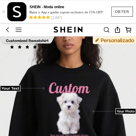
SHEIN - Moda online
×
OBTER
Baixe o App e ganhe cupom exclusivo de 15% OFF!
(2,847)