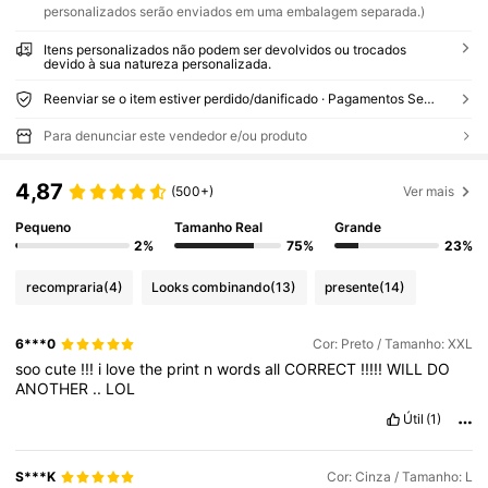
personalizados serão enviados em uma embalagem separada.)
Itens personalizados não podem ser devolvidos ou trocados
devido à sua natureza personalizada.
Reenviar se o item estiver perdido/danificado · Pagamentos Seguros · Proteção de privacidade
Para denunciar este vendedor e/ou produto
4,87
(500+)
Ver mais
Pequeno
Tamanho Real
Grande
2%
75%
23%
recompraria
(4)
Looks combinando
(13)
presente
(14)
6***0
Cor: Preto / Tamanho: XXL
soo
cute
!!!
i
love
the
print
n
words
all
CORRECT
!!!!!
WILL
DO
ANOTHER
..
LOL
Útil
(1)
S***K
Cor: Cinza / Tamanho: L