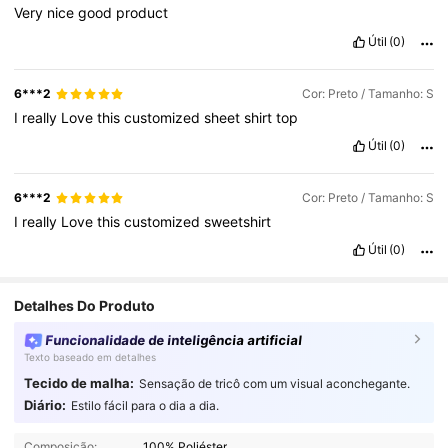
Very
nice
good
product
Útil
(0)
6***2
Cor: Preto / Tamanho: S
I
really
Love
this
customized
sheet
shirt
top
Útil
(0)
6***2
Cor: Preto / Tamanho: S
I
really
Love
this
customized
sweetshirt
Útil
(0)
Detalhes Do Produto
Funcionalidade de inteligência artificial
Texto baseado em detalhes
Tecido de malha:
Sensação de tricô com um visual aconchegante.
Diário:
Estilo fácil para o dia a dia.
2.9K Seguidores
4,83
Composição:
100% Poliéster