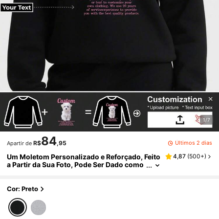
1/7
84
Últimos 2 dias
R$
,95
Apartir de
Um Moletom Personalizado e Reforçado, Feito
4,87
(
500+
)
a Partir da Sua Foto, Pode Ser Dado como
Presente para Qualquer Pessoa que Você
Desejar, Sendo um Ótimo Presente para o Inve
rno, para a Família no Outono
Cor: Preto