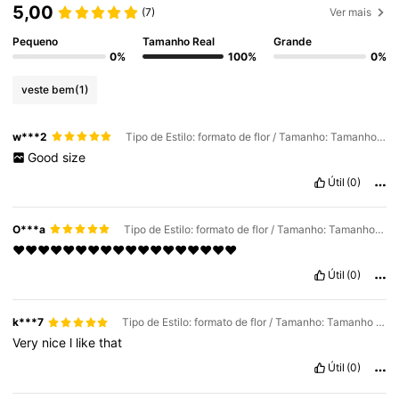
5,00
(7)
Ver mais
Pequeno
Tamanho Real
Grande
0%
100%
0%
veste bem
(1)
w***2
Tipo de Estilo: formato de flor / Tamanho: Tamanho Único
Good
size
Útil
(0)
O***a
Tipo de Estilo: formato de flor / Tamanho: Tamanho Único
♥️♥️♥️♥️♥️♥️♥️♥️♥️♥️♥️♥️♥️♥️♥️♥️♥️♥️
Útil
(0)
k***7
Tipo de Estilo: formato de flor / Tamanho: Tamanho Único
Very
nice
l
like
that
Útil
(0)