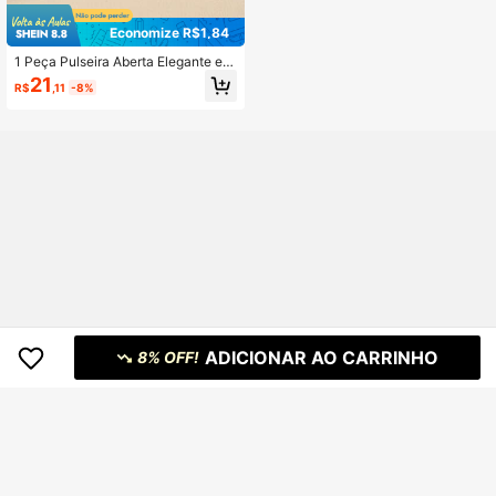
Economize R$1,84
1 Peça Pulseira Aberta Elegante e F
ashion com Design de Gotejamento
21
R$
,11
-8%
de Esmalte em Aço Inoxidável, Feita
de Metal de Alta Qualidade, Resiste
nte ao Desbotamento, Fácil de Man
ter, Adequada para Uso Diário, Féria
s e Outras Ocasiões
ADICIONAR AO CARRINHO
8% OFF!