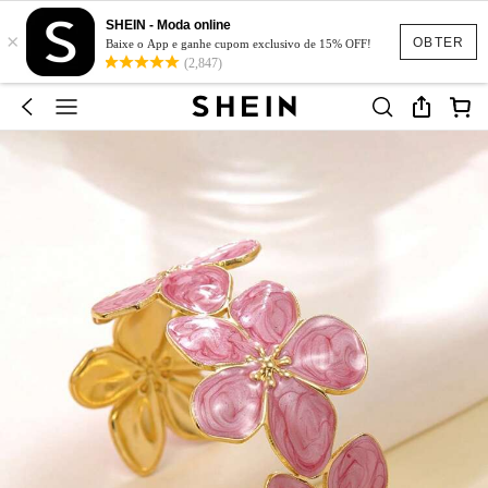
SHEIN - Moda online
×
OBTER
Baixe o App e ganhe cupom exclusivo de 15% OFF!
(2,847)