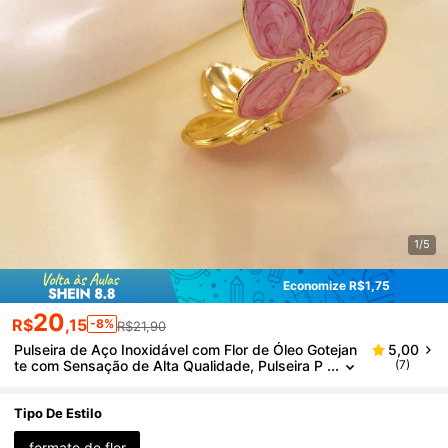
1/5
Economize R$1,75
20
R$
,15
-8%
R$21,90
Pulseira de Aço Inoxidável com Flor de Óleo Gotejan
5,00
te com Sensação de Alta Qualidade, Pulseira P
(7)
ersonalizada e Versátil com Abertura em Forma
de C
Tipo De Estilo
formato de flor