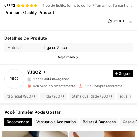
s***2
Tipo de Estilo: formato de flor / Tamanho: Tamanho Único
Premium
Quality
Product
Útil
(0)
381 Seguidores
4,87
Detalhes Do Produto
Material:
Liga de Zinco
381 Seguidores
4,87
Veja mais
381 Seguidores
4,87
YJSCZ
Seguir
m***4
está navegando
381 Seguidores
4,87
42K Vendido recentemente
3.2K Compra recorrente
381 Seguidores
4,87
tão legal (900+)
linda (900+)
ótima qualidade (800+)
igual a fo
381 Seguidores
4,87
Você Também Pode Gostar
381 Seguidores
4,87
Recomendar
Vestuário e Acessórios
Bolsas & Bagagens
Casa e 
381 Seguidores
4,87