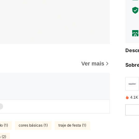
Descr
Ver mais
Sobre
4.1K
o (1)
cores básicas (1)
traje de festa (1)
 (2)