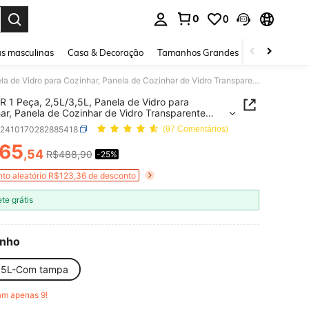
0
0
ar. Press Enter to select.
s masculinas
Casa & Decoração
Tamanhos Grandes
Joias e acessó
APPKER 1 Peça, 2,5L/3,5L, Panela de Vidro para Cozinhar, Panela de Cozinhar de Vidro Transparente com Tampa e Alça de Aço, Panela de Vidro Grande para Fervura em Lareira para Casa, Cozinha, Restaurante, Utensílios de Cozinha de Vidro para Fogão, Ebulição de Frutos do Mar
 1 Peça, 2,5L/3,5L, Panela de Vidro para
ar, Panela de Cozinhar de Vidro Transparente
mpa e Alça de Aço, Panela de Vidro Grande para
h2410170282885418
(97 Comentários)
a em Lareira para Casa, Cozinha, Restaurante,
lios de Cozinha de Vidro para Fogão, Ebulição de
65
,54
R$488,90
-25%
ICE AND AVAILABILITY
 do Mar
to aleatório R$123,36 de desconto
ete grátis
nho
.5L-Com tampa
am apenas 9!