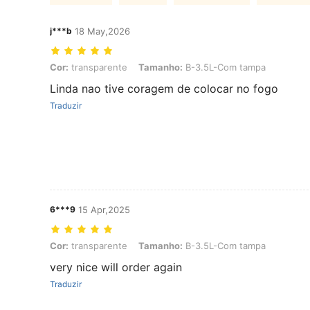
j***b
18 May,2026
Cor: transparente, Tamanho: B-3.5L-Com tampa
Cor:
transparente
Tamanho:
B-3.5L-Com tampa
Linda nao tive coragem de colocar no fogo
Traduzir
6***9
15 Apr,2025
Cor: transparente, Tamanho: B-3.5L-Com tampa
Cor:
transparente
Tamanho:
B-3.5L-Com tampa
very nice will order again
Traduzir