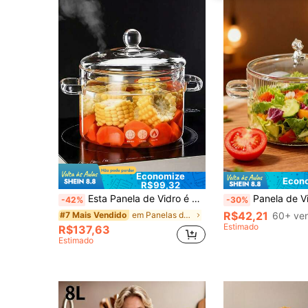
Economize
Econo
R$99,32
Esta Panela de Vidro é Muito Prática: Pode Ser Colocada Diretamente no Forno de Micro-ondas para Aquecimento, Também Pode Ser Usada como Recipiente para Armazenar Ingredientes na Geladeira e Pode Ser Usada para Cozinhar em Fogão de Indução. Seu Material Transparente é uma Grande Vantagem.
Panela de Vidro Transparente com Duas Alças, Utensílio de Cozinha de Borossilicato de Alta Resistência ao Calor para Chama Aberta e Micro-ondas, Alça de Urso Prateado
-42%
-30%
R$42,21
em Panelas de sopa e caldo
60+ ve
#7 Mais Vendido
Estimado
R$137,63
Estimado