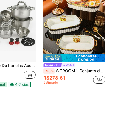
Economize
R$94,29
19 Peças com Fundo Triplo Resistente Jogo de Panelas Inox - Genebra
W·G
WGROOM 1 Conjunto de Pratos Cerâmicos, Adequado para Uso Doméstico/Restaurante/Cozinha, Inclui Assadeira, Caçarola, Panela - Ideal para Pão, Peru, Queijo, Pizza, Uso Externo/Casamento/Festa/Presente/Aniversário, Presente do Dia de Ação de Graças, Festa da Colheita, Jantar Familiar
-25%
R$278,61
Estimado
nal
4-7 dias