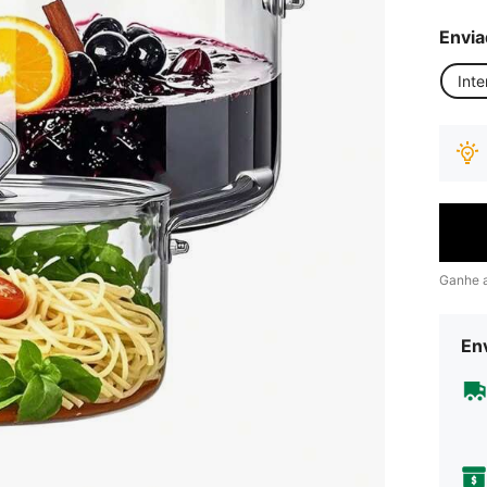
Envia
Inte
Ganhe 
Env