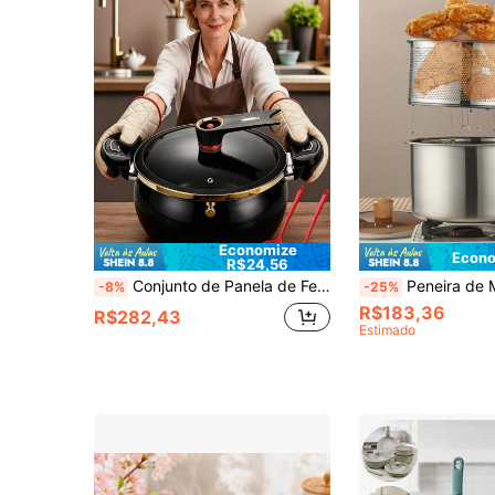
Economize
Econo
R$24,56
Conjunto de Panela de Ferro Fundido Esmaltada de 7L - Inclui Utensílios de Cozinha (Concha, Escumadeira), Luvas Resistentes ao Calor, Adequado para Fogão a Indução/Gás, Panela de Guisado de Grande Capacidade para Uso Doméstico, Aplicável para Assar, Fritar, Panela de Sopa com Revestimento Cerâmico, Adequado para Cozimento Rápido, Guisado, Fervura, Utensílios de Cozinha, Panela de Pressão, Fabricação de Doces
Peneira de Macarrão em Aço Inoxidável SUS304, Fritadeira, Panela com Rede de Filtro, Escorredor de Óleo, Panela de Sopa, Panela de Leite, A
-8%
-25%
R$183,36
R$282,43
Estimado