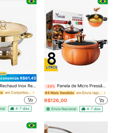
Economize R$61,45
Rechaud Inox Redondo 5 Litros Banho Maria Aquecedor Alimento
Panela de Micro Pressão Viccoli 8L Antiaderente Cozinha Indução e Gás Abóbora
-24%
em Conjuntos de utensílios de cozinha
do
em Envio rápido Panelas de sopa e caldo
#4 Mais Vendido
R$126,00
nal
4-7 dias
Envio Nacional
4-7 dias