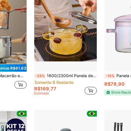
mize R$61,63
cessórios de Cozinha, Adequada para Cooktop de Indução e Fogão a Gás, Panela Multifuncional para Cozinhar Frutos do Mar
1600/2300ml Panela de Sopa de Vidro Borossilicato, Alça Amarela, Transparente Resistente ao Calor, Adequada para Fogão e Forno, Ideal para Casa e Restaurante, Perfeita para Cozinhar Sopa, Ferver Leite, Cozinhar Macarrão, Fácil de Limpar, Inodoro, Item Essencial de Cozinha
Panela de vidro qu
-25%
-15%
Somente 8 Restante
R$78,90
R$169,77
Envio Nacio
Estimado