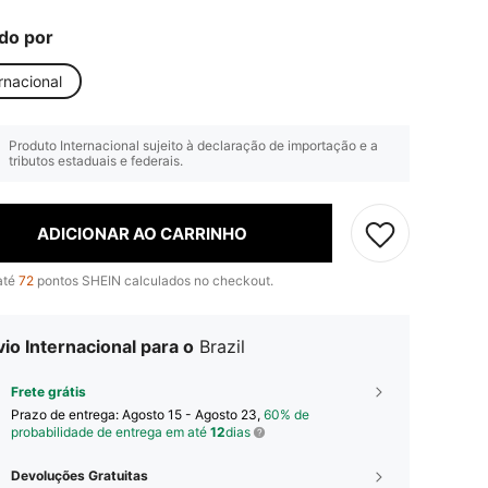
do por
rnacional
Produto Internacional sujeito à declaração de importação e a
tributos estaduais e federais.
ADICIONAR AO CARRINHO
até
72
pontos SHEIN calculados no checkout.
io Internacional para o
Brazil
Frete grátis
Prazo de entrega:
Agosto 15 - Agosto 23,
60% de
probabilidade de entrega em até
12
dias
Devoluções Gratuitas