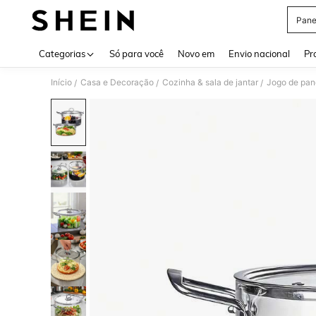
Pane
Use up 
Categorias
Só para você
Novo em
Envio nacional
Pr
Início
Casa e Decoração
Cozinha & sala de jantar
Jogo de pane
/
/
/