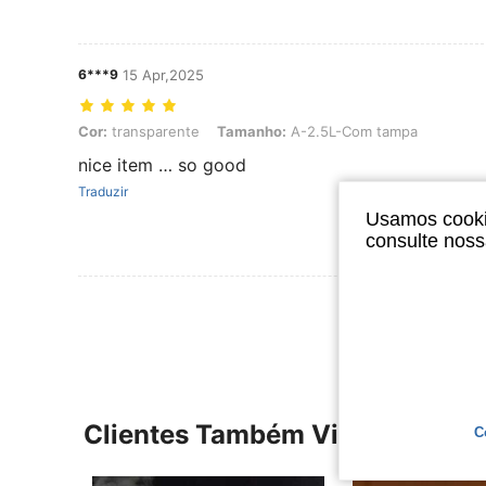
6***9
15 Apr,2025
Cor: transparente, Tamanho: A-2.5L-Com tampa
Cor:
transparente
Tamanho:
A-2.5L-Com tampa
nice item … so good
Traduzir
Usamos cookie
consulte nos
Ver Mais Ava
Clientes Também Visitaram
C