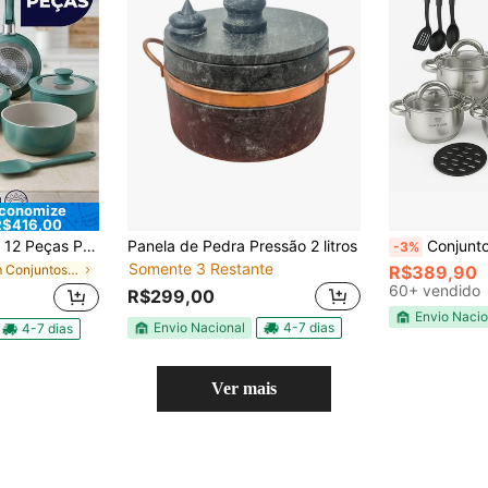
conomize
R$416,00
erente em Cerâmica Cabo Removível Espátula Silicone Gás e Indução
Panela de Pedra Pressão 2 litros
Conjunto De Panelas Aço Cirúrgico 
-3%
Somente 3 Restante
em Conjuntos de utensílios de cozinha
R$389,90
60+ vendido
R$299,00
Envio Nacio
Envio Nacional
4-7 dias
4-7 dias
Ver mais