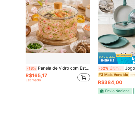
E
Panela de Vidro com Estampa de Flor de Cerejeira e Alça Dupla, Panela de Leite de Vidro Borossilicato Resistente ao Calor com Tampa de Madeira, Panela de Sopa Mini Compatível com Chama Aberta, Adequada para Café da Manhã, Cozinhar Macarrão, Chá de Ervas (15cm de Diâmetro)
Jogo 12 Peças Panelas Antiad
-18%
-52%
Últimos 3 dias
R$165,17
#3 Mais Vendido
Estimado
R$384,00
Envio Nacional