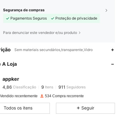
Segurança de compras
Pagamentos Seguros
Proteção de privacidade
Para denunciar este vendedor e/ou produto
ição
4,86
9
911
Sem materiais secundários,transparente,Vidro
4,86
9
911
 A Loja
4,86
9
911
4,86
9
911
appker
4,86
9
911
Classificação
Itens
Seguidores
k***6
seguido
1 dia atrás
4,86
9
911
 Vendido recentemente
534 Compra recorrente
4,86
9
911
Todos os itens
Seguir
4,86
9
911
4,86
9
911
4,86
9
911