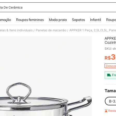
la De Cerâmica
and down arrow keys to navigate search Buscas recentes and Pesquisar e Encontr
omoção
Roupas femininas
Moda praia
Sapatos
Infantil
Roupa
las & Itens individuais
Panelas de macarrão
/
/
APPKER
Cozinh
com Ta
SKU: s
Fervur
Utensí
3
R$
PR
Frutos
Descon
Fr
Tama
B-3
Rest