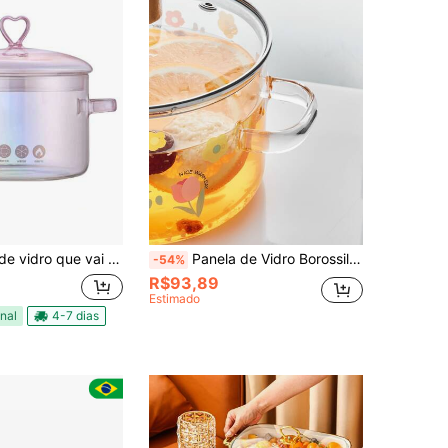
e vai ao fogo com tampa brosilicato 1,5 ml
Panela de Vidro Borossilicato de Alta Qualidade - Designs de Cacto, Tulipa, Rosa - Ideal para Sopa, Macarrão, Molhos e Mais - Perfeito para Uso Doméstico e Restaurante, Adequado para Feriados como Natal, Ação de Graças, Halloween
-54%
R$93,89
Estimado
nal
4-7 dias