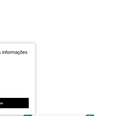
s informações
es