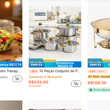
Economize
mize R$17,74
R$205,10
, Versátil para Sopa, Leite, Frutos do Mar, Salada, Frutas, Panela de Molho, Utensílio de Mesa, Presente para Casamento, Jantar, Festa, Família, Natal
10 Peças Conjunto de Panelas de Aço Inoxidável - 5 Panelas Prateadas com Alças Douradas & Tampas de Vidro - Utensílios de Cozinha Estilo Coreano para Ensopados & Ramen - Aquecimento Uniforme para Cozinha Doméstica
-38%
-24%
Últimos 3 dias
Somente 6 Restante
#2 Mais Vendi
ndido
R$339,85
R$198,55
Estimado
Envio Nacio