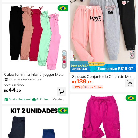
ersáteis
6
Economize R$19,07
Calça feminina Infantil jogger Meni
3 peças Conjunto de Calça de Mole
na Mini Diva Blogueirinha Moda Ver
Clientes recorrentes
139
tom Atlética com Estampa de Letra
R$
,83
ão
60+ vendido
e Coração para Meninas Pré-Adole
-12%
Últimos 2 dias
44
scentes
R$
,90
Envio Nacional
4-7 dias
Vendedor Indicado