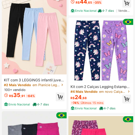
44
R$
,65
-35%
Envio Nacional
4-7 dias
Vendedor Indicado
KIT com 3 LEGGINGS infantil juveni
l menina LISAS uniforme dia a dia
#2 Mais Vendido
em Planície Leggings para meninas adolescentes
Kit com 2 Calças Legging Estampad
100+ vendido
as Infantis - Tamanhos 1 a 16 | esta
#4 Mais Vendido
em novo Calças para meninas adolescentes
35
mpas e cores sortidas
24
R$
,91
-64%
R$
,68
-74%
Últimos 15 mins
Envio Nacional
4-7 dias
Envio Nacional
4-7 dias