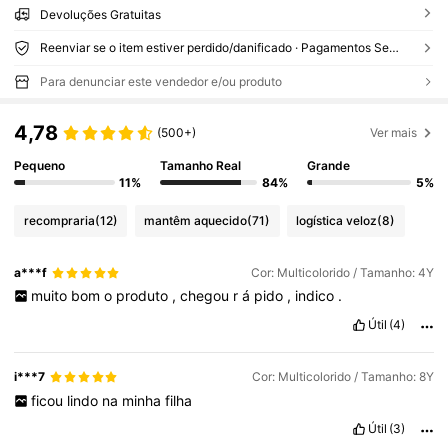
Devoluções Gratuitas
Reenviar se o item estiver perdido/danificado · Pagamentos Seguros · Proteção de privacidade
Para denunciar este vendedor e/ou produto
4,78
(500+)
Ver mais
Pequeno
Tamanho Real
Grande
11%
84%
5%
recompraria
(12)
mantêm aquecido
(71)
logística veloz
(8)
a***f
Cor: Multicolorido / Tamanho: 4Y
muito
bom
o
produto
,
chegou
r
á
pido
,
indico
.
Útil
(4)
i***7
Cor: Multicolorido / Tamanho: 8Y
ficou
lindo
na
minha
filha
Útil
(3)