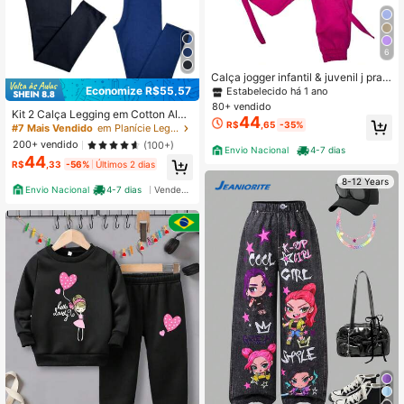
6
Calça jogger infantil & juvenil j pra
meninas estilosa
Economize R$55,57
Estabelecido há 1 ano
80+ vendido
Kit 2 Calça Legging em Cotton Algo
44
R$
,65
-35%
dão Infantil Juvenil Menina uniform
#7 Mais Vendido
em Planície Leggings para meninas adolescentes
e Escolar
200+ vendido
(100+)
Envio Nacional
4-7 dias
44
R$
,33
-56%
Últimos 2 dias
8-12 Years
Envio Nacional
4-7 dias
Vendedor Indicado