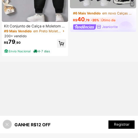
10
#6 Mais Vendido
em novo Calças para meninas adolescentes
40
R$
,79
-20%
Último dia
Kit Conjunto de Calça e Moletom c
Jeaniorite
om Estampa de Calça Esportiva Elá
#9 Mais Vendido
em Preto Moletons para meninas adolescentes
stica com Estampa de Rosto Sorride
200+ vendido
nte para Meninos Jovens, Adequad
79
R$
,90
o para Uso Diário Casual, Conjunto
Preto para Primavera e Outono para
Envio Nacional
4-7 dias
Crianças
GANHE R$12 OFF
ADICIONAR AO CARRINHO
Registrar
60% OFF!