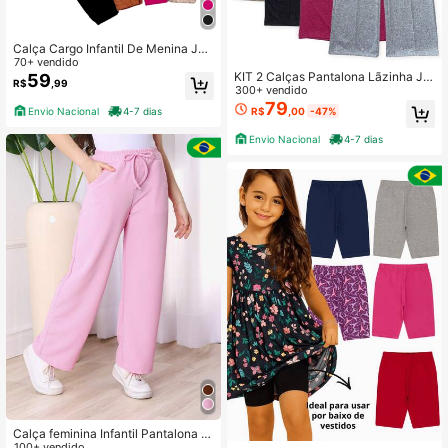
Calça Cargo Infantil De Menina Jog
ger Moda Mini Diva Blogueirinha
70+ vendido
KIT 2 Calças Pantalona Lãzinha Ju
59
R$
,99
venil em Confortável para adolesce
300+ vendido
ntes Inverno
79
Envio Nacional
4-7 dias
R$
,00
-47%
Envio Nacional
4-7 dias
Calça feminina Infantil Pantalona el
egancia e conforto 8 ao 14 roupa in
100+ vendido