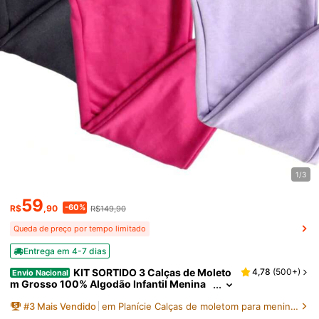
1/3
59
-60%
R$
,90
R$149,90
Queda de preço por tempo limitado
Entrega em 4-7 dias
KIT SORTIDO 3 Calças de Moleto
4,78
(
500+
)
Envio Nacional
m Grosso 100% Algodão Infantil Menina
2 a 12 Anos
#
3
Mais Vendido
em Planície Calças de moletom para meninas adolesc