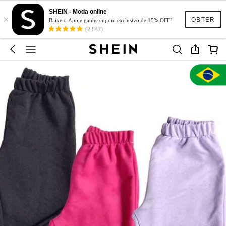
SHEIN - Moda online
×
OBTER
Baixe o App e ganhe cupom exclusivo de 15% OFF!
(2,847)