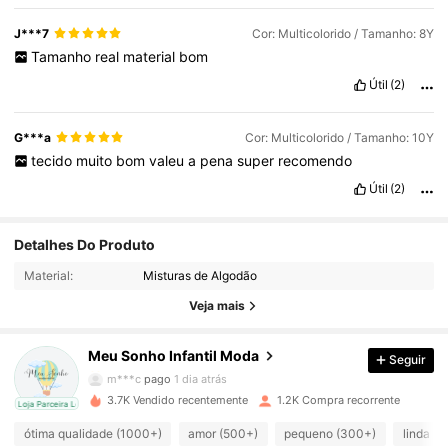
J***7
Cor: Multicolorido / Tamanho: 8Y
Tamanho
real
material
bom
Útil
(2)
G***a
Cor: Multicolorido / Tamanho: 10Y
tecido
muito
bom
valeu
a
pena
super
recomendo
Útil
(2)
1.2K Seguidores
4,84
Detalhes Do Produto
Material:
Misturas de Algodão
1.2K Seguidores
4,84
Veja mais
Meu Sonho Infantil Moda
Seguir
1.2K Seguidores
4,84
m***c
pago
1 dia atrás
3.7K Vendido recentemente
1.2K Compra recorrente
cal
Loja Parceira Local
1.2K Seguidores
4,84
ótima qualidade (1000+)
amor (500+)
pequeno (300+)
linda (