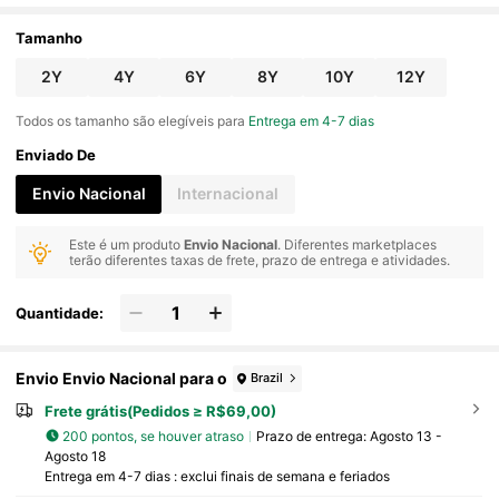
Tamanho
2Y
4Y
6Y
8Y
10Y
12Y
Todos os tamanho são elegíveis para
Entrega em 4-7 dias
Enviado De
Envio Nacional
Internacional
Este é um produto
Envio Nacional
. Diferentes marketplaces
terão diferentes taxas de frete, prazo de entrega e atividades.
Quantidade:
Envio Envio Nacional para o
Brazil
Frete grátis(Pedidos ≥ R$69,00)
200 pontos, se houver atraso
Prazo de entrega:
Agosto 13 -
Agosto 18
Entrega em 4-7 dias : exclui finais de semana e feriados