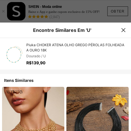
SHEIN - Moda online
×
OBTER
Baixe o App e ganhe cupom exclusivo de 15% OFF!
(2,847)
Encontre Similares Em 'U'
Piuka CHOKER ATENA OLHO GREGO PÉROLAS FOLHEADA
A OURO 18K
Dourado / U
R$139,90
Itens Similares