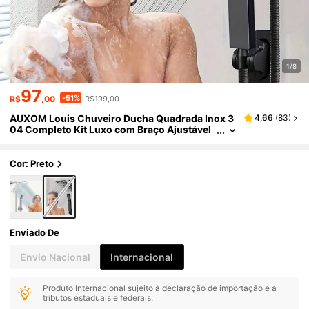
1/8
97
-51%
R$
,00
R$199,00
AUXOM Louis Chuveiro Ducha Quadrada Inox 3
4,66
(
83
)
04 Completo Kit Luxo com Braço Ajustável
e Chuveirinho
Cor: Preto
Enviado De
Envio Nacional
Internacional
Produto Internacional sujeito à declaração de importação e a
tributos estaduais e federais.