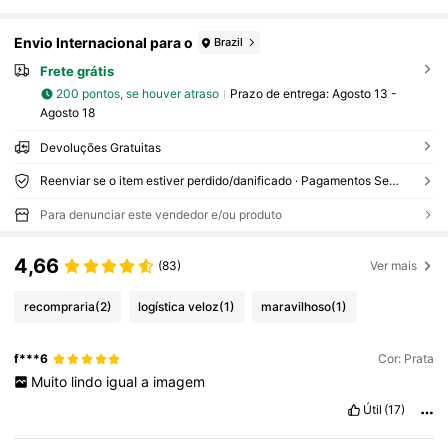
Envio Internacional para o
Brazil
Frete grátis
200 pontos, se houver atraso
Prazo de entrega:
Agosto 13 -
Agosto 18
Devoluções Gratuitas
Reenviar se o item estiver perdido/danificado · Pagamentos Seguros · Proteção de privacidade
Para denunciar este vendedor e/ou produto
4,66
(83)
Ver mais
recompraria
(2)
logística veloz
(1)
maravilhoso
(1)
f***6
Cor: Prata
Muito
lindo
igual
a
imagem
Útil
(17)