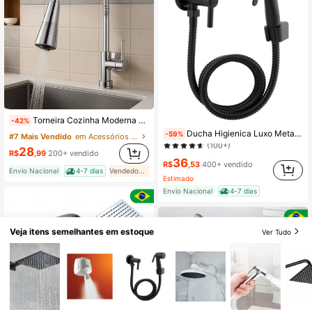
Torneira Cozinha Moderna Flexível Gourmet Pia Bancada 2 Tipos De Jatos Inox Abs
-42%
#1 Mais Vendido
em ABS Chuveiros de mão
Ducha Higienica Luxo Metal Preta Acionamento 1/4 Volta Com Gatilho
-59%
#7 Mais Vendido
em Acessórios para banheiro
(100+)
28
#1 Mais Vendido
#1 Mais Vendido
em ABS Chuveiros de mão
em ABS Chuveiros de mão
R$
,99
200+ vendido
36
(100+)
(100+)
R$
,53
400+ vendido
Envio Nacional
4-7 dias
Vendedor Indicado
#1 Mais Vendido
em ABS Chuveiros de mão
Estimado
(100+)
Envio Nacional
4-7 dias
Veja itens semelhantes em estoque
Ver Tudo