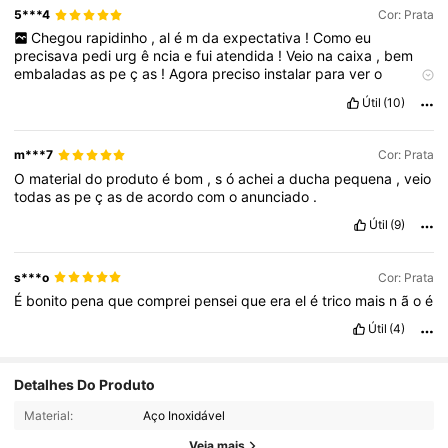
5***4
Cor: Prata
Chegou
rapidinho
,
al
é
m
da
expectativa
!
Como
eu
precisava
pedi
urg
ê
ncia
e
fui
atendida
!
Veio
na
caixa
,
bem
embaladas
as
pe
ç
as
!
Agora
preciso
instalar
para
ver
o
funcionamento
!
🤞🤞
Espero
que
seja
bom
e
dur
á
vel
!
Que
as
Útil
(10)
as
pe
ç
as
se
encaixem
e
eu
mesma
possa
iinstala
-
lo
!
m***7
Cor: Prata
O
material
do
produto
é
bom
,
s
ó
achei
a
ducha
pequena
,
veio
todas
as
pe
ç
as
de
acordo
com
o
anunciado
.
Útil
(9)
s***o
Cor: Prata
É
bonito
pena
que
comprei
pensei
que
era
el
é
trico
mais
n
ã
o
é
Útil
(4)
Detalhes Do Produto
1.4K Seguidores
4,86
Material:
Aço Inoxidável
Veja mais