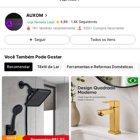
1.4K Seguidores
4,86
AUXOM
1.4K Seguidores
4,86
Loja Parceira Local
7K+ Vendido recentemente
500+ Compra recorrente
Seguir
Todos os itens
1.4K Seguidores
4,86
Você Também Pode Gostar
1.4K Seguidores
4,86
Recomendar
Têxtil de Lar
Ferramentas e Reformas Domésticas
1.4K Seguidores
4,86
1.4K Seguidores
4,86
1.4K Seguidores
4,86
Economize R$1,52