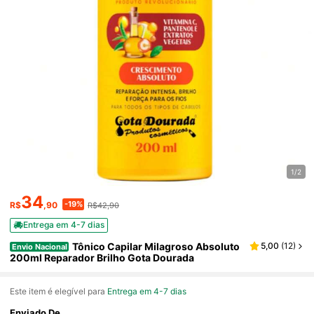
1/2
34
-19%
R$
,90
R$42,90
Entrega em 4-7 dias
Tônico Capilar Milagroso Absoluto
5,00
(
12
)
Envio Nacional
200ml Reparador Brilho Gota Dourada
Este item é elegível para
Entrega em 4-7 dias
Enviado De