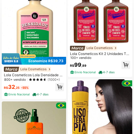
4.1K Seguidores
4,82
4.1K Seguidores
4,82
Lola Cosmeticos
Lola Cosmeticos Kit 2 Unidades Tô
4.1K Seguidores
4,82
nico de Crescimento Capilar Lola R
100+ vendido
Economize R$39,73
apunzel - 250ml
99
R$
,89
Lola Cosmeticos
Envio Nacional
4-7 dias
4.1K Seguidores
4,82
Lola Cosmeticos Lola Densidade A
cidificante 250g
800+ vendido
(1000+)
32
R$
,25
-55%
Envio Nacional
4-7 dias