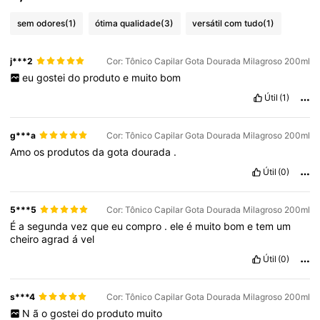
sem odores
(1)
ótima qualidade
(3)
versátil com tudo
(1)
j***2
Cor: Tônico Capilar Gota Dourada Milagroso 200ml
eu
gostei
do
produto
e
muito
bom
Útil
(1)
g***a
Cor: Tônico Capilar Gota Dourada Milagroso 200ml
Amo
os
produtos
da
gota
dourada
.
Útil
(0)
5***5
Cor: Tônico Capilar Gota Dourada Milagroso 200ml
É
a
segunda
vez
que
eu
compro
.
ele
é
muito
bom
e
tem
um
cheiro
agrad
á
vel
Útil
(0)
s***4
Cor: Tônico Capilar Gota Dourada Milagroso 200ml
N
ã
o
gostei
do
produto
muito