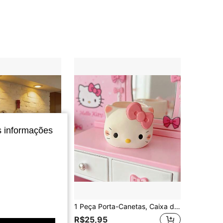
4,89
21
656
4,89
21
656
4,89
21
656
s informações
Economize R$3,60
 de Café e Taça de Vinho – Cola Redonda Adesiva Incluída! Adequado para Decoração de Parede de Cozinha, Café, Restaurante, Bar, Cenário Criativo, Placa de Decoração Doméstica, Presente de Inauguração e Feriado
1 Peça Porta-Canetas, Caixa de Armazenamento de Mesa com Desenho de Desenho Animado Fofo, Design Adorável de Gato, Decoração de Mesa, Decoração de Quarto, Decoração Interna, Organizador de Canetas Multifuncional, Adequado para Halloween, Natal, Presente de Volta às Aulas para Amigos, Pode Armazenar Canetas Esferográficas, Marcadores e Várias Canetas de Desenho, Adequado para Mesa de Escritório, Organização de Mesa de Estudos, Adequado para Papelaria, Escritório, Escola, Uso Doméstico, Presente Perfeito para Amigas.
em Enfeites decorativos pendurados
do
R$25,95