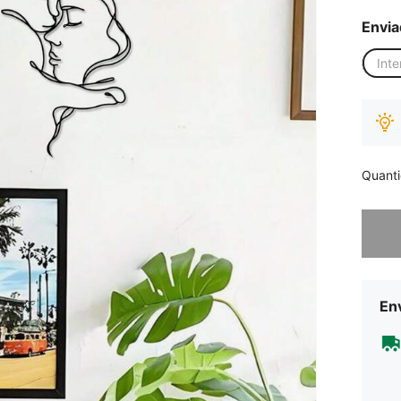
Envia
Inte
Quant
Desculp
Env