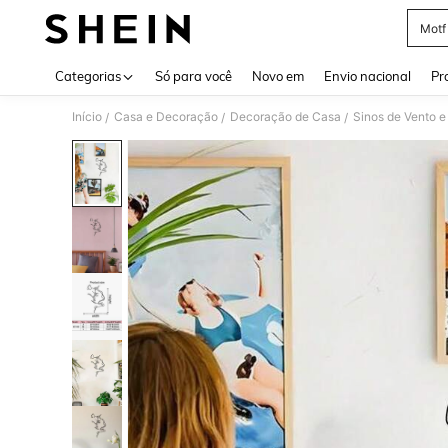
Motf
Use up 
Categorias
Só para você
Novo em
Envio nacional
Pr
Início
Casa e Decoração
Decoração de Casa
Sinos de Vento 
/
/
/