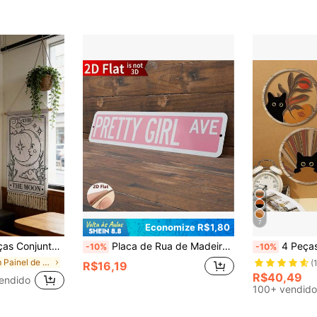
7
Economize R$1,80
l e Mística para Quarto, Sala de Estar ou Dormitório, Decoração Doméstica Gótica e Misteriosa, Estandarte de Tarô com Franjas, Parede Decorativa com Tema Retrô de Tarô com Estrelas
Placa de Rua de Madeira Plana 2D com Menina Bonita, Placa de Rua, Presente para Ela, Decoração de Dormitório, Arte de Parede para Menina, Decoração de Quarto, Presente para Adolescente
4 Peças Decoração de Parede Boho de Gato, Placa de Parede de Planta Bo
-10%
-10%
em Painel de parede em macramê Sinais de vento e d
(
R$16,19
R$40,49
endido
100+ vendido