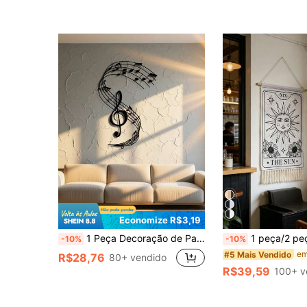
Quase esgotado!
Quase esgotado!
Economize R$3,19
1 Peça Decoração de Parede de Metal, Design de Símbolo Musical - Escolha Ideal para Decoração de Casa! Esta Peça Decorativa Requintada Exibe um Elegante Símbolo Musical e Clave de Sol.
1 peça/2 peças Conjunto de Tapeçaria Sol e Lua do Tarô, Parede Vertical com Franjas Boho, Decoração de Bruxa Preta e Branca com Estrelas, Arte Têxtil de Astrologia e Tarô, Decoração de Parede Espiritua
-10%
-10%
#5 Mais Vendido
R$28,76
80+ vendido
R$39,59
100+ v