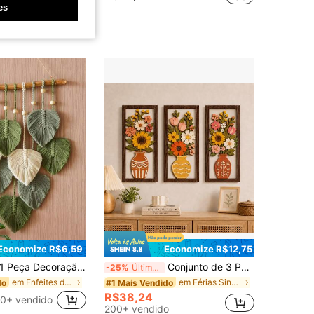
es
1k+ vendido
Economize R$6,59
Economize R$12,75
ça Decoração de Parede Pendurada Folha Tecida à Mão, Decoração de Parede Artesanal Tecida, Arte de Parede Verde, Decoração Doméstica Estilo Boho, Presente de Inauguração, Decoração Estilo Fazenda, Estilo Moderno Medieval, Decoração de Cabeceira, Tapeçaria de Corda Tecida à Mão, Adequada para Quarto e Sala de Estar
Conjunto de 3 Peças Design Vazado, Vaso Floral Boêmio Decoração de Parede de Madeira - Arte de Parede Buquê Colorido, Estilo Pintado à Mão, Adequado para Sala de Estar, Quarto, Banheiro Estilo Fazenda Vintage Plantas, 2D Plano
-25%
Últimos 3 dias
em Enfeites decorativos pendurados
em Férias Sinais de vento e decorações suspensas
do
#1 Mais Vendido
R$38,24
0+ vendido
200+ vendido