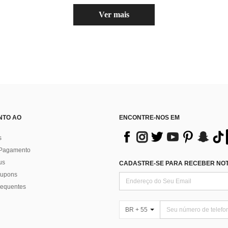
Ver mais
NTO AO
ENCONTRE-NOS EM
s
 Pagamento
us
CADASTRE-SE PARA RECEBER NOTÍ
 cupons
requentes
BR + 55