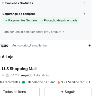
Devoluções Gratuitas
Segurança de compras
Pagamentos Seguros
Proteção de privacidade
Para denunciar este vendedor e/ou produto
4,89
21
656
ição
Multicolorido,Ferro,Nenhum
4,89
21
656
 A Loja
4,89
21
656
LLS Shopping Mall
5***7
seguido
1 dia atrás
4,89
21
656
Classificação
Itens
Seguidores
tes recorrentes
Estabelecido há 1 ano
9.9K Vendido recentemente
4,89
21
656
Todos os itens
Seguir
4,89
21
656
4,89
21
656