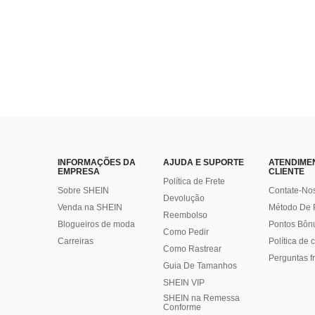
INFORMAÇÕES DA
AJUDA E SUPORTE
ATENDIME
EMPRESA
CLIENTE
Política de Frete
Sobre SHEIN
Contate-No
Devolução
Venda na SHEIN
Método De
Reembolso
Blogueiros de moda
Pontos Bôn
Como Pedir
Carreiras
Política de
Como Rastrear
Perguntas f
Guia De Tamanhos
SHEIN VIP
SHEIN na Remessa
Conforme