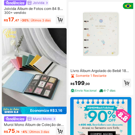
otos, Lembrança de Viagem, Lembr
Joivida
ança de Casamento, Conjunto de P
Joivida Álbum de Fotos com 84 Bol
apelaria Fofo para Volta às Aulas, A
sos | Organizador de Scrapbook de
300+ vendido
dequado para Uso Diário de Estuda
Plástico Resistente | Livro de Memó
17
ntes
R$
,47
-30%
Últimos 3 dias
rias Portátil para Lembranças de Vi
agem, Ingressos, Cartões-Postais |
Presente e Organização para Escrit
ório Doméstico
Livro Álbum Argolado do Bebê 18X2
4 Cicero Lindo
Somente 1 Restante
199
R$
,00
Envio Nacional
4-7 dias
Economize R$3,16
Muroi Mono
Muroi Mono Álbum de Coleção de
Grande Capacidade A4, Organizad
75
R$
,74
-4%
Últimos 3 dias
or de Armazenamento de Cartões d