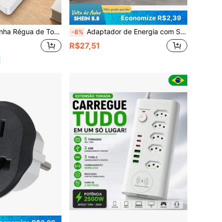
Economize R$2,39
 Tomadas 2,3,4,5 tomadas 2 USB 2 Tipo C
Adaptador de Energia com Soquete de Trilho Guia, Interruptor Rotativo Removível, Montado na Parede, Pode Substituir Diretamente o Painel de Parede Tipo 86.118, Adequado para Cozinha, Sala de Estar, Quarto, Escritório, Sala de Conferência, Dispositivo de Expansão de Energia com Luz Indicadora LED
-8%
R$27,51