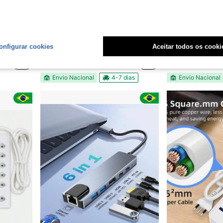
 R$30,07
E
onfigurar cookies
Aceitar todos os cooki
nterruptores Individuais, Adaptador Multi-Tomada para Casa
Régua Extensão De 5 Tomadas Bivolt, 4 USB E USB Tipo-C Tomada Liga E Desliga 2 METROS
Régua de Tomadas Vertical 220V-24
-43%
-45%
R$36,99
R$87,93
Envio Nacional
4-7 dias
Envio Nacional