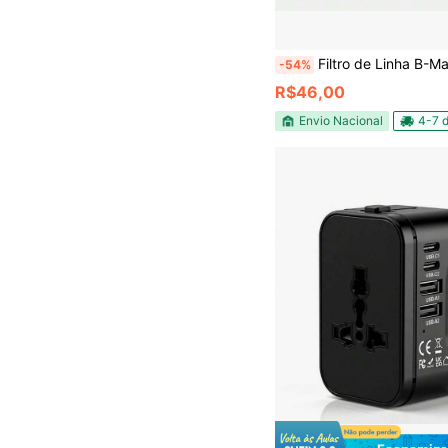
Filtro de Linha B-Max 2M 6 Tomadas Bivolt Universal 110V 220V Régua Extensão Elétrica 3 USB + 3 USB-C Carregamento Rápido 2500W Proteção Contra Sobrecarga Interruptor Liga Desliga Cabo Reforçado 2 Metros Padrão Brasileiro N
-54%
R$46,00
Envio Nacional
4-7 d