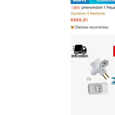
Economize
phenomdom 1 Peça Adaptador de Viagem Universal, 2 Portas Tipo-C (Máx 3A) + 2 Portas USB (Máx 2.4A) Carregamento Rápido, Adaptador de Tomada AC 5 em 1 com Duplo Fusível,
-26%
Somente 4 Restante
R$68,81
Clientes recorrentes