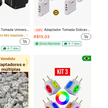
 Europeu 2 Pinos Conversor Plug Brasil EUA UE Bivolt
Adaptador Tomada Dobravel Articulado benjamin 10A Resistente Bivolt universal resistente T para casa
-24%
em ABS Adaptadores e tomadas múltiplas
R$15,03
Envio Nacional
4-7 dias
4-7 dias
 Vendido
aptadores e
 múltiplas