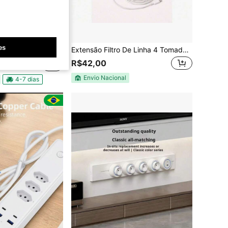
conomize R$71,95
es
0V,Torre De Tomada Eletrica Com 3 Entradas Universais
Extensão Filtro De Linha 4 Tomadas Régua Bivolt C/ 4 Usb
R$42,00
Envio Nacional
4-7 dias