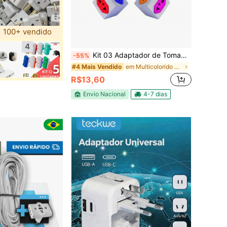
100+ vendido
4
Kit 03 Adaptador de Tomada Cubo Colorido Benjamin Universal 4 Entradas 10A 20A
-55%
em Multicolorido Tomadas elétricas
#4 Mais Vendido
R$13,60
Envio Nacional
4-7 dias