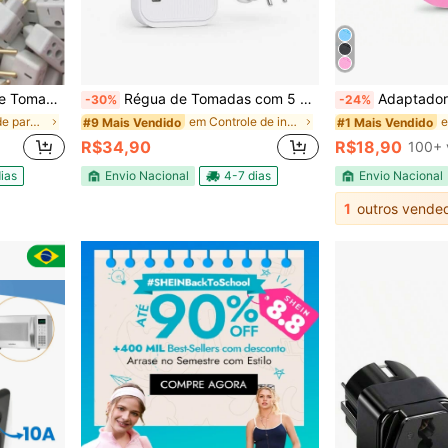
#1 Mais Vendido
(100
niversal 10A e 20A
Régua de Tomadas com 5 Entradas 4 USB + 1 USB-C Cabo 1,9m Bivolt com Interruptor Branca
Adaptador De Tomada Usb Benjamin Articula
-30%
-24%
#1 Mais Vendido
#1 Mais Vendido
em Plugue de parede Adaptadores e tomadas múltipla
em Controle de interruptor Tomadas elétricas e ace
#9 Mais Vendido
(100
(100
#1 Mais Vendido
R$34,90
R$18,90
100+ 
(100
ias
Envio Nacional
4-7 dias
Envio Nacional
1
outros vende