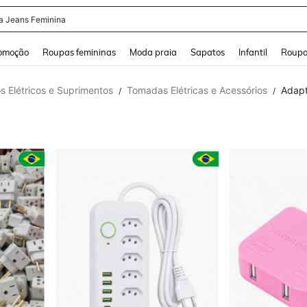
a Jeans Feminina
and down arrow keys to navigate search Buscas recentes and Pesquisar e Encontr
omoção
Roupas femininas
Moda praia
Sapatos
Infantil
Roupa
 Elétricos e Suprimentos
Tomadas Elétricas e Acessórios
Adapt
/
/