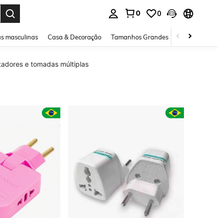
0
0
ar. Press Enter to select.
s masculinas
Casa & Decoração
Tamanhos Grandes
Joias e acessó
adores e tomadas múltiplas