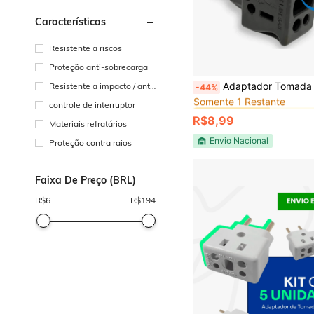
Características
Resistente a riscos
Proteção anti-sobrecarga
#10 Mais Vendido
Adaptador Tomada T Benjamim 3 Pinos 10A E 20A Branco Pino Grosso Tr
Resistente a impacto / anti
-44%
Somente 1 Restante
choque
#10 Mais Vendido
#10 Mais Vendido
controle de interruptor
Somente 1 Restante
Somente 1 Restante
R$8,99
Materiais refratários
#10 Mais Vendido
Somente 1 Restante
Envio Nacional
Proteção contra raios
Faixa De Preço (BRL)
R$
6
R$
194