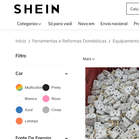
Calç
Use up 
Categorias
Só para você
Novo em
Envio nacional
Pr
Início
Ferramentas e Reformas Domésticas
Equipamentos
/
/
Filtro
Mais
Cor
Multicolorido
Preto
Branco
Rosa
Azul
Cinza
Laranja
Fonte De Energia