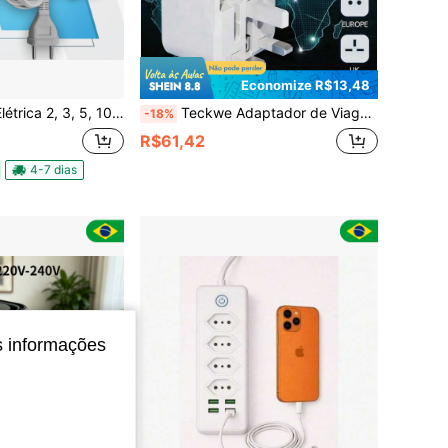
Economize R$13,48
Branca Extensão Compacta Tripolares Energia 3 Tomadas bivolt
Teckwe Adaptador de Viagem , Adaptador Universal Internacional de Energia Europeu, Carregador de Parede com Portas Tipo C & USB-A para Celular e Laptop dos EUA, UE, Reino Unido e Austrália
-18%
R$61,42
4-7 dias
s informações