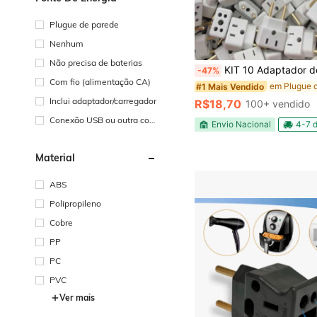
Plugue de parede
Nenhum
Não precisa de baterias
KIT 10 Adaptador de Tomada Benjamin Bob Esponja U
-47%
Com fio (alimentação CA)
#1 Mais Vendido
Inclui adaptador/carregador
R$18,70
100+ vendido
Conexão USB ou outra con
Envio Nacional
4-7 d
exão de energia CC
Material
ABS
Polipropileno
Cobre
PP
PC
PVC
Ver mais