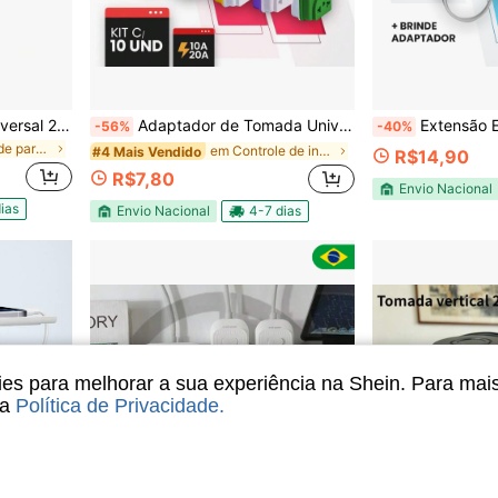
Adaptador de Tomada Universal 20A Branco
Adaptador de Tomada Universal Kit Com 10 Benjamim Bivolt 10A/20A Pino Maciço Resistente Casa Viagem
Extensão Elétrica 2, 3, 5, 10 Metros 
-56%
-40%
em Plugue de parede Adaptadores e tomadas múltipla
em Controle de interruptor Tomadas elétricas e ace
#4 Mais Vendido
R$14,90
R$7,80
Envio Nacional
ias
Envio Nacional
4-7 dias
s para melhorar a sua experiência na Shein. Para mai
sa
Política de Privacidade
.