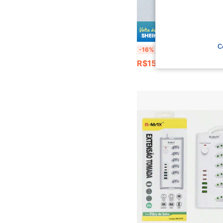
Economize
C
Teckwe Extensor de Tomada de Parede 5 Vias com 6 Portas de Carregamento USB (3C+3A), Régua de Energia Montada na Parede com Prateleira para Telefone e I
-16%
R$157,88