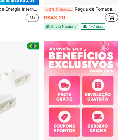
conomize R$2,08
iversal para Tomada Europeia (Alemanha, França, Coreia), Essencial para Casa e Escritório, 250V
Régua de Tomadas 5 Entradas 20A com 3 USB e 3 USB Tipo C, Carregador Wireless por Indução, Filtro de Linha Bivolt, Cabo 2 Metros, Carregamento Rápido, Extensão Elétrica com Proteção Contra Sobrecarga, Ideal para Celular, Notebook, Computador, Monitor, TV, Videogame, Escritório, Home Office e Uso Residencial
-52%
Últimos 3 dias
R$43,20
Envio Nacional
4-7 dias