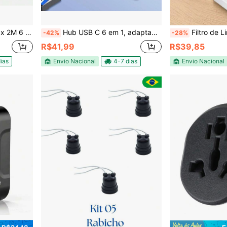
BR14136 Para Casa Escritório Gamer PC Notebook TV Celular Tablet Impressora Eletrônicos
Hub USB C 6 em 1, adaptador multiporta Ethernet com 4K, porta Ethernet RJ45, USB 3.0 / 2.0, USB C, PD100W, adequado para
Filtro de Linha Régua de
-42%
-28%
R$41,99
R$39,85
ias
Envio Nacional
4-7 dias
Envio Nacional