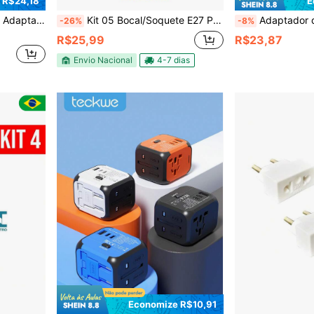
 R$24,18
E
 Adequado para EUA/UE/UK/AU, para Uso Doméstico, Escritório e Viagem
Kit 05 Bocal/Soquete E27 Preto com rabicho
Adaptador de Energia Internacional Portátil para Viagens, Entrada Un
-26%
-8%
R$25,99
R$23,87
Envio Nacional
4-7 dias
Economize R$10,91