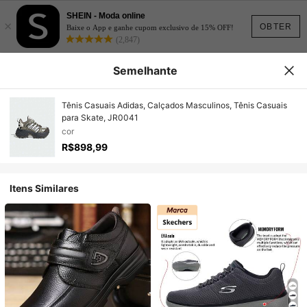
SHEIN - Moda online
×
OBTER
Baixe o App e ganhe cupom exclusivo de 15% OFF!
(2,847)
Semelhante
Tênis Casuais Adidas, Calçados Masculinos, Tênis Casuais
para Skate, JR0041
cor
R$898,99
Itens Similares