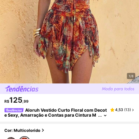
1/8
125
R$
,99
Aloruh Vestido Curto Floral com Decot
4,53
(
13
)
e Sexy, Amarração e Contas para Cintura M
arcada, Ideal para Férias
Cor: Multicolorido