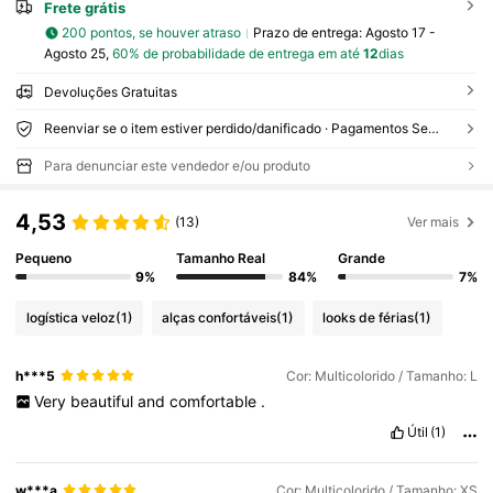
Frete grátis
200 pontos, se houver atraso
Prazo de entrega:
Agosto 17 -
Agosto 25,
60% de probabilidade de entrega em até
12
dias
Devoluções Gratuitas
Reenviar se o item estiver perdido/danificado · Pagamentos Seguros · Proteção de privacidade
Para denunciar este vendedor e/ou produto
4,53
(13)
Ver mais
Pequeno
Tamanho Real
Grande
9%
84%
7%
logística veloz
(1)
alças confortáveis
(1)
looks de férias
(1)
h***5
Cor: Multicolorido / Tamanho: L
Very
beautiful
and
comfortable
.
Útil
(1)
w***a
Cor: Multicolorido / Tamanho: XS