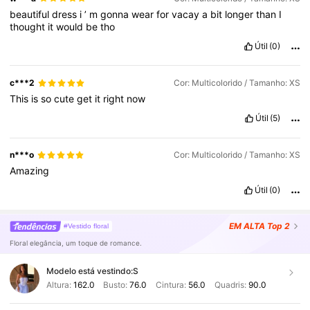
beautiful
dress
i
’
m
gonna
wear
for
vacay
a
bit
longer
than
I
thought
it
would
be
tho
Útil
(0)
c***2
Cor: Multicolorido / Tamanho: XS
This
is
so
cute
get
it
right
now
Útil
(5)
n***o
Cor: Multicolorido / Tamanho: XS
Amazing
Útil
(0)
EM ALTA
Top 2
#Vestido floral
Floral elegância, um toque de romance.
Modelo está vestindo:
S
Altura:
162.0
Busto:
76.0
Cintura:
56.0
Quadris:
90.0