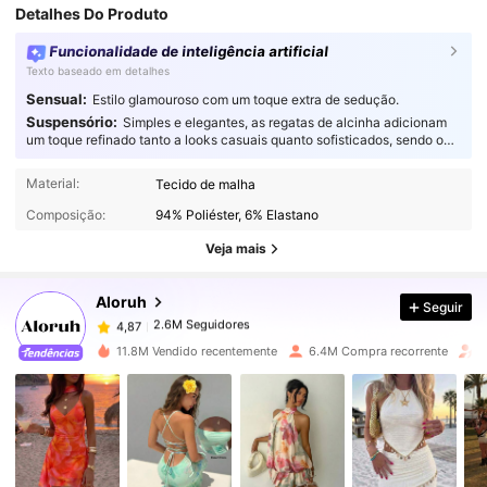
Detalhes Do Produto
Funcionalidade de inteligência artificial
Texto baseado em detalhes
Sensual:
Estilo glamouroso com um toque extra de sedução.
Suspensório:
Simples e elegantes, as regatas de alcinha adicionam
um toque refinado tanto a looks casuais quanto sofisticados, sendo o
complemento perfeito para qualquer guarda-roupa.
2.6M Seguidores
4,87
Material:
Tecido de malha
Composição:
94% Poliéster, 6% Elastano
2.6M Seguidores
4,87
Veja mais
Aloruh
Seguir
2.6M Seguidores
4,87
s***8
pago
1 dia atrás
11.8M Vendido recentemente
6.4M Compra recorrente
A
2.6M Seguidores
4,87
2.6M Seguidores
4,87