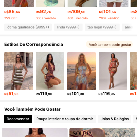
2.6M Seguidores
4,87
85
92
109
101
R$
,46
R$
,76
R$
,56
R$
,56
R$
25% OFF
300+ vendido
400+ vendido
200+ vendido
50+
2.6M Seguidores
4,87
ótima qualidade (9999+)
linda (9999+)
tão legal (9999+)
amor (
Estilos De Correspondência
Você também pode gostar
2.6M Seguidores
4,87
2.6M Seguidores
4,87
2.6M Seguidores
4,87
51
119
101
116
1
R$
,96
R$
,90
R$
,90
R$
,95
R$
2.6M Seguidores
4,87
Você Também Pode Gostar
Recomendar
Roupa interior e roupa de dormir
Jóias & Relógios