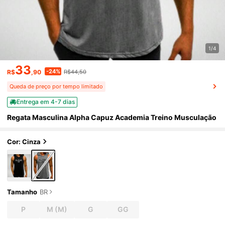
1/4
33
-24%
R$
,90
R$44,50
Queda de preço por tempo limitado
Entrega em 4-7 dias
Regata Masculina Alpha Capuz Academia Treino Musculação
Cor: Cinza
Tamanho
BR
P
M
(M)
G
GG