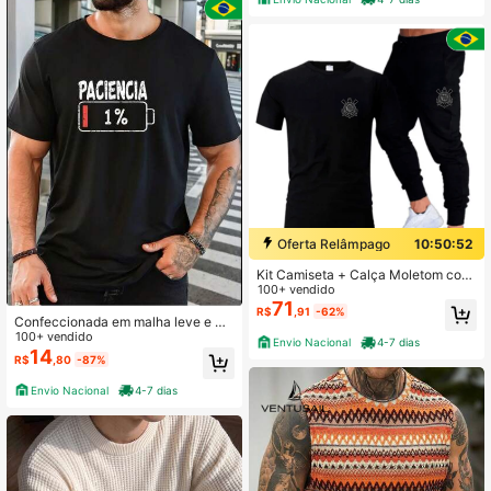
Oferta Relâmpago
10:50:52
Kit Camiseta + Calça Moletom com
bolso Futebol Timão Corinthians Ci
100+ vendido
nza
71
R$
,91
-62%
Confeccionada em malha leve e ma
cia, oferece conforto durante todo o
100+ vendido
Envio Nacional
4-7 dias
dia e um caimento moderno, Mostre
14
R$
,80
-87%
seu bom humor e atitude com esta
camiseta estilosa e descontraída! C
Envio Nacional
4-7 dias
om a frase "Paciência 1%