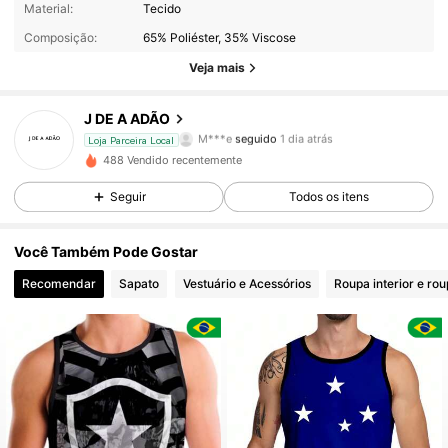
Material:
Tecido
Composição:
65% Poliéster, 35% Viscose
24 Seguidores
4,57
Veja mais
24 Seguidores
4,57
J DE A ADÃO
24 Seguidores
4,57
Loja Parceira Local
488 Vendido recentemente
24 Seguidores
4,57
Seguir
Todos os itens
24 Seguidores
4,57
Você Também Pode Gostar
Recomendar
Sapato
Vestuário e Acessórios
Roupa interior e ro
24 Seguidores
4,57
24 Seguidores
4,57
24 Seguidores
4,57
24 Seguidores
4,57