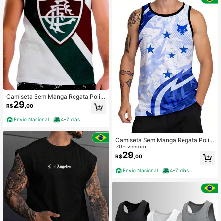
Camiseta Sem Manga Regata Polié
29
ster Fluminense Torcedor
R$
,00
Envio Nacional
4-7 dias
Camiseta Sem Manga Regata Polié
ster Cruzeiro 2
70+ vendido
29
R$
,00
Envio Nacional
4-7 dias