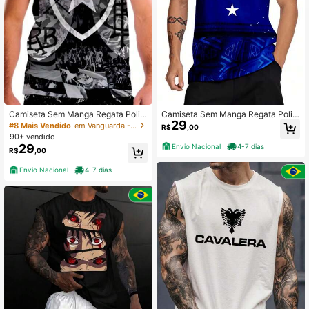
24 Seguidores
4,57
Camiseta Sem Manga Regata Polié
Camiseta Sem Manga Regata Polié
29
ster Botafogo Torcedor
ster Cruzeiro o time do povo
#8 Mais Vendido
em Vanguarda - Hip-Hop Streetwear Regatas masculin
R$
,00
90+ vendido
29
Envio Nacional
4-7 dias
R$
,00
Envio Nacional
4-7 dias