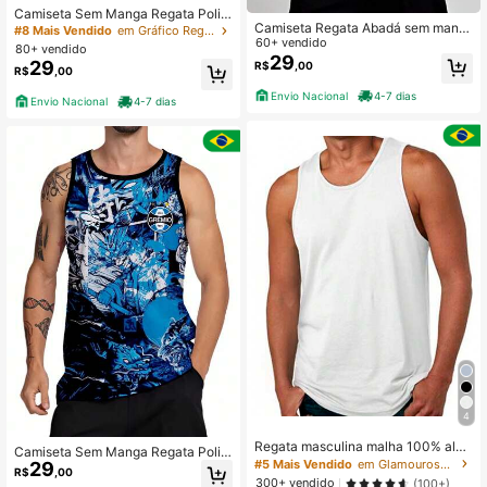
Camiseta Sem Manga Regata Polié
Camiseta Regata Abadá sem mang
ster Botafogo Cachorrão
#8 Mais Vendido
em Gráfico Regatas masculinas
a Poliéster Vasco Navio
60+ vendido
80+ vendido
29
29
R$
,00
R$
,00
Envio Nacional
4-7 dias
Envio Nacional
4-7 dias
4
Regata masculina malha 100% algo
Camiseta Sem Manga Regata Polié
dão
#5 Mais Vendido
em Glamourosa - Roupa de Festa Regatas masculinas
29
ster Grêmio Desenho
R$
,00
300+ vendido
(100+)