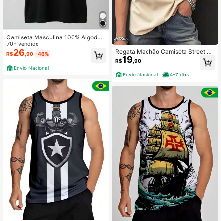
Camiseta Masculina 100% Algodão
Ideal para dia dos Pais Plus Size do
70+ vendido
P ao G3
26
Regata Machão Camiseta Street C
R$
,90
-46%
19
avada Oversized Premium 100% Al
R$
,90
dogão Academia Gym Body Builder
Envio Nacional
Para Treino Masculina Estilosa Fitn
Envio Nacional
4-7 dias
ess