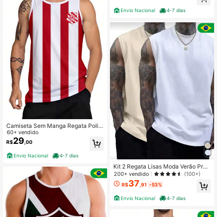
o Ursos Caveira
Envio Nacional
4-7 dias
Camiseta Sem Manga Regata Polié
ster Bangu
60+ vendido
29
R$
,00
Envio Nacional
4-7 dias
Kit 2 Regata Lisas Moda Verão Prai
a Algodão Camisa Machão
200+ vendido
(100+)
37
R$
,91
-53%
Envio Nacional
4-7 dias