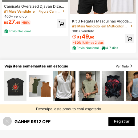
Camiseta Oversized Djavan Dizem
que o Amor Atrai Musica Show Turn
#1 Mais Vendido
em Figura Camisetas masculinas
e Premium
400+ vendido
27
Kit 3 Regatas Masculinas Algodão
R$
,45
-50%
Premium Básica Academia Casual
#3 Mais Vendido
em Multicolorido Regatas masculinas
Confortável Verão Moda Masculina
100+ vendido
Envio Nacional
Alta Qualidade
49
R$
,90
-60%
Últimos 2 dias
Envio Nacional
4-7 dias
Veja itens semelhantes em estoque
Ver Tudo
Desculpe, este produto está esgotado.
GANHE R$12 OFF
ESGOTADO
Registrar