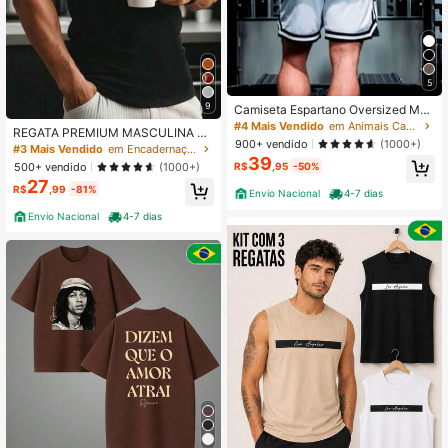
5
9
Camiseta Espartano Oversized Mar
omba Academia Treino
#4 Mais Vendido
em Animais Camisetas masculinas
REGATA PREMIUM MASCULINA A
900+ vendido
(1000+)
MERICANA CANELADA
#3 Mais Vendido
em Encadernação de contraste Regatas masculinas
39
R$
,95
-50%
500+ vendido
(1000+)
27
R$
,99
-81%
Envio Nacional
4-7 dias
Envio Nacional
4-7 dias