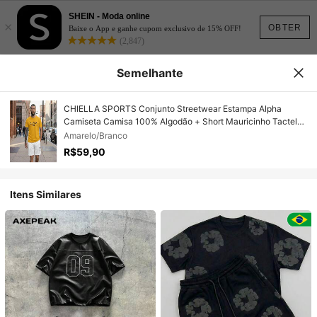
SHEIN - Moda online
×
OBTER
Baixe o App e ganhe cupom exclusivo de 15% OFF!
(2,847)
Semelhante
CHIELLA SPORTS Conjunto Streetwear Estampa Alpha
Camiseta Camisa 100% Algodão + Short Mauricinho Tactel
Branco
Amarelo/Branco
R$59,90
Itens Similares