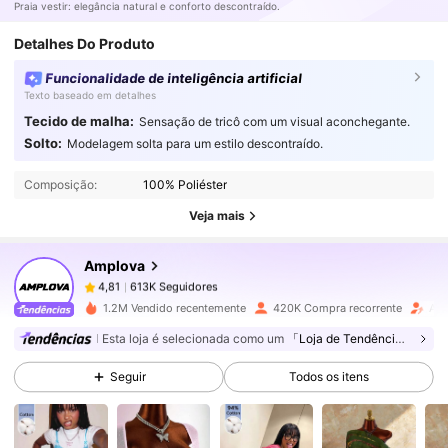
Praia vestir: elegância natural e conforto descontraído.
Detalhes Do Produto
Funcionalidade de inteligência artificial
Texto baseado em detalhes
Tecido de malha:
Sensação de tricô com um visual aconchegante.
613K Seguidores
4,81
Solto:
Modelagem solta para um estilo descontraído.
Composição:
100% Poliéster
613K Seguidores
4,81
Veja mais
Amplova
613K Seguidores
4,81
R***o
pago
1 dia atrás
1.2M Vendido recentemente
420K Compra recorrente
Aum
613K Seguidores
4,81
Esta loja é selecionada como um
「Loja de Tendências」
Seguir
Todos os itens
613K Seguidores
4,81