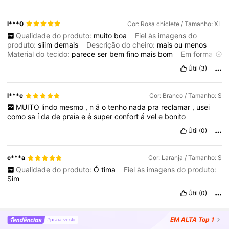
l***0
Cor: Rosa chiclete / Tamanho: XL
Qualidade do produto:
muito
boa
Fiel às imagens do
produto:
siiim
demais
Descrição do cheiro:
mais
ou
menos
Material do tecido:
parece
ser
bem
fino
mais
bom
Em forma:
siim
perfeito
Útil
(3)
l***e
Cor: Branco / Tamanho: S
MUITO
lindo
mesmo
,
n
ã
o
tenho
nada
pra
reclamar
,
usei
como
sa
í
da
de
praia
e
é
super
confort
á
vel
e
bonito
Útil
(0)
c***a
Cor: Laranja / Tamanho: S
Qualidade do produto:
Ó
tima
Fiel às imagens do produto:
Sim
Útil
(0)
EM ALTA
Top 1
#praia vestir