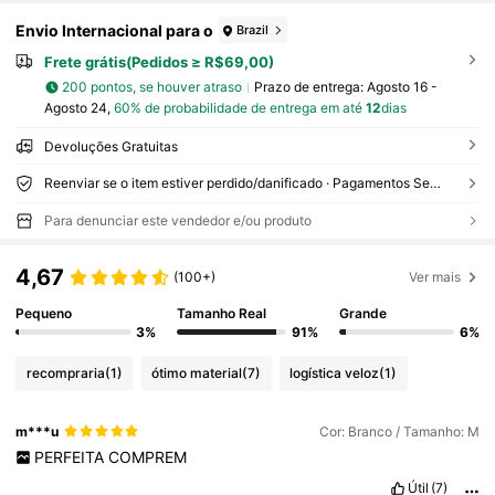
Envio Internacional para o
Brazil
Frete grátis(Pedidos ≥ R$69,00)
200 pontos, se houver atraso
Prazo de entrega:
Agosto 16 -
Agosto 24,
60% de probabilidade de entrega em até
12
dias
Devoluções Gratuitas
Reenviar se o item estiver perdido/danificado · Pagamentos Seguros · Proteção de privacidade
Para denunciar este vendedor e/ou produto
4,67
(100+)
Ver mais
Pequeno
Tamanho Real
Grande
3%
91%
6%
recompraria
(1)
ótimo material
(7)
logística veloz
(1)
m***u
Cor: Branco / Tamanho: M
PERFEITA
COMPREM
Útil
(7)