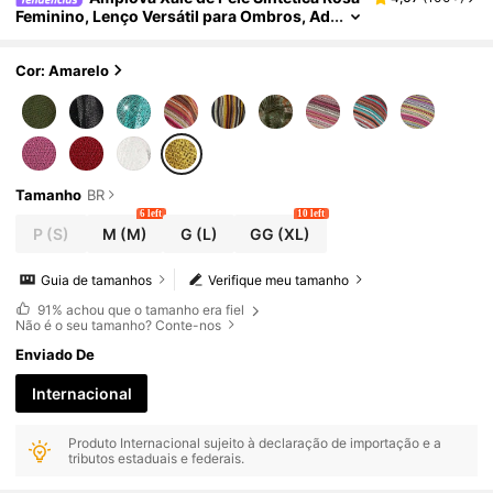
Feminino, Lenço Versátil para Ombros, Ad
equado para Cobertura de Maiô, Uso Diári
o, Férias na Praia, Festival de Música, Sexy e
Cor: Amarelo
Tamanho
BR
6 left
10 left
P
(S)
M
(M)
G
(L)
GG
(XL)
Guia de tamanhos
Verifique meu tamanho
91%
achou que o tamanho era fiel
Não é o seu tamanho? Conte-nos
Enviado De
Internacional
Produto Internacional sujeito à declaração de importação e a
tributos estaduais e federais.