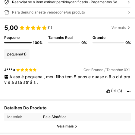
Reenviar se o item estiver perdido/danificado · Pagamentos Seguros · Proteção de privacidade
Para denunciar este vendedor e/ou produto
5,00
(1)
Ver mais
Pequeno
Tamanho Real
Grande
100%
0%
0%
pequeno
(1)
J***u
Cor: Branco / Tamanho: 0XL
A
asa
é
pequena
,
meu
filho
tem
5
anos
e
quase
n
ã
o
d
á
pra
v
ê
a
asa
atr
á
s
.
Útil
(3)
Detalhes Do Produto
2.3K Seguidores
4,87
Material:
Pele Sintética
Veja mais
2.3K Seguidores
4,87