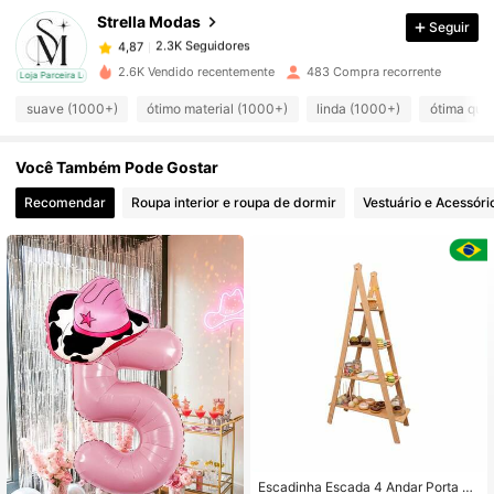
Strella Modas
Seguir
2.3K Seguidores
4,87
e***m
pago
1 dia atrás
2.6K Vendido recentemente
483 Compra recorrente
cal
Loja Parceira Local
2.3K Seguidores
suave (1000+)
ótimo material (1000+)
linda (1000+)
ótima qua
4,87
Você Também Pode Gostar
2.3K Seguidores
4,87
Recomendar
Roupa interior e roupa de dormir
Vestuário e Acessóri
2.3K Seguidores
4,87
2.3K Seguidores
4,87
2.3K Seguidores
4,87
2.3K Seguidores
4,87
Escadinha Escada 4 Andar Porta D