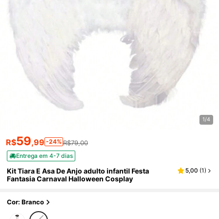
1/4
59
R$
,99
-24%
R$79,00
Entrega em 4-7 dias
Kit Tiara E Asa De Anjo adulto infantil Festa
5,00
(
1
)
Fantasia Carnaval Halloween Cosplay
Cor: Branco