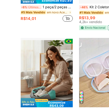
Economize R$0,89
1 peça/2 peças Saco de Lavanderia Lavável para Sutiã, Saco para Máquina de Lavar Sutiã, Saco de Lavagem de Sutiã, Protege a Roupa Íntima da Deformação, Resistente à Agitação de Alta Velocidade, Malha Grossa Anti-Arranhão, Cabeça de Zíper com Capa Protetora para Evitar Danos às Roupas, Adequado para Uso Diário de Mulheres; Armazenamento em Compartimento 3D, o Sutiã Não se Deforma, Design de Compartimento Independente Previne Efetivamente a Deformação do Aro do Sutiã, o Emaranhamento da Alça do Ombro ou a Compressão do Bojo. Diga Adeus ao Armazenamento Tradicional Dobrado que Causa a Deformação do Sutiã, Pronto para Usar Imediatamente, Sem Necessidade de Remoldar;
Kit 2 Coletor Tira Pelos E Fiapos Flutua
-6%
Últimos 2 dias
-46%
em novo Acessórios para ferramentas de lavanderia
#5 Mais Vendido
#1 Mais Vendido
R$13,99
R$14,01
4,2k+ vendido
Envio Nacional
Economize
4
R$43,09