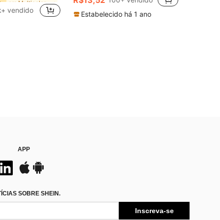
R$13,52
1000+)
1000+)
k+ vendido
em Multicolorido Acessórios para ferramentas de la
Estabelecido há 1 ano
do
1000+)
APP
CIAS SOBRE SHEIN.
Inscreva-se