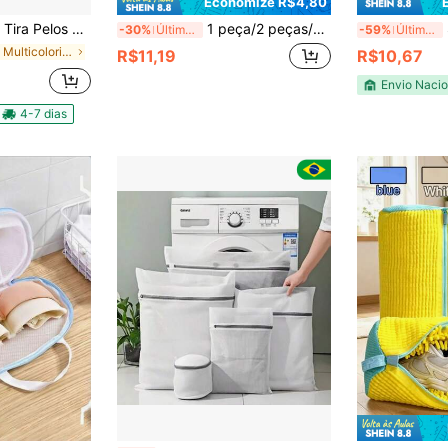
Economize R$4,80
nte Para Máquinas De Lavar Lavadoura
1 peça/2 peças/3 peças/4 peças/6 peças, Saco de Lavanderia para Roupas Íntimas, Saco de Lavanderia para Máquina de Lavar, Saco de Lavanderia Grande para Viagem, Anti-Enroscamento/Anti-Pilling/Anti-Fiapos, Separa Efetivamente as Roupas da Parede Interna da Máquina de Lavar e de Outras Roupas, Reduzindo Significativamente o Atrito. Também Bloqueia Fiapos de Outras Roupas, Evitando Contaminação Secundária; Adequado para Suéteres de Lã/Suéteres Tricotados e Outras Roupas Facilmente Deformáveis, Bem como Roupas com Lantejoulas/Contas/Decorações Bordadas, Proporcionando Proteção Eficaz e Evitando Danos às Roupas;
S
-30%
Últimas 6 hrs
-59%
Último dia
em Multicolorido Acessórios para ferramentas de la
R$11,19
R$10,67
Envio Nacio
4-7 dias