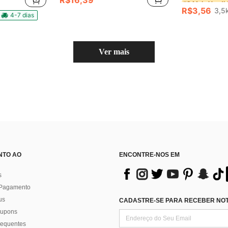
R$16,39
(
(
R$3,56
3,5
#2 Mais Vendi
4-7 dias
(
Ver mais
NTO AO
ENCONTRE-NOS EM
s
 Pagamento
us
CADASTRE-SE PARA RECEBER NOTÍ
 cupons
requentes