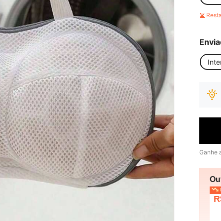
Rest
Envia
Inte
Ganhe 
Ou
P
R