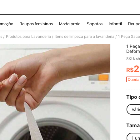
and down arrow keys to navigate search Buscas recentes and Pesquisar e Encontr
omoção
Roupas femininas
Moda praia
Sapatos
Infantil
Roupa
is
Produtos para Lavanderia
Itens de limpeza para a lavanderia
/
/
/
1 Peça
Deform
Saco d
SKU: s
de Lav
Roupas
2
R$
PR
Domést
Armaze
Queda 
Essenc
Tipo 
Vári
Tama
1 u