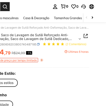
0
0
ar. Press Enter to select.
s masculinas
Casa & Decoração
Tamanhos Grandes
Joias e acessó
1 Peça Saco de Lavagem de Sutiã Reforçado Anti-Deformação, Saco de Lavagem de Sutiã Dedicado, Saco de Proteção de Roupa Íntima Diária para Máquina de Lavar Doméstica, Adequado para Vários Sutiãs, Roupas Íntimas, Calcinhas, Adequado para Lavagem Doméstica Diária. Armazenamento de Viagem, Armazenamento de Banheiro para Artigos de Higiene, Essencial de Viagem
 Saco de Lavagem de Sutiã Reforçado Anti-
ação, Saco de Lavagem de Sutiã Dedicado,
e Proteção de Roupa Íntima Diária para Máquina
h260606203800740487185
(2 Comentários)
ar Doméstica, Adequado para Vários Sutiãs,
 Íntimas, Calcinhas, Adequado para Lavagem
4
Últimas 6 horas
,79
R$24,99
-1%
ICE AND AVAILABILITY
ica Diária. Armazenamento de Viagem,
namento de Banheiro para Artigos de Higiene,
de preço por tempo limitado
ial de Viagem
de Estilo:
os estilos
nho
nidade