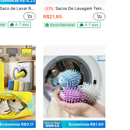
Economize R$15,23
aco de Lavar Roupa com Ziper Lavadora Redondo Sutiã Saco para Maquina de Lavar Protege Limpeza Lavanderia
Sacos De Lavagem Tenis Sapatos Para Máquina De Lavar
-27%
R$21,85
nal
4-7 dias
Envio Nacional
4-7 dias
Economize R$0,11
Economize R$1,60