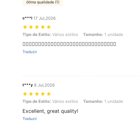
ótima qualidade (1)
c***l
17 Jul,2026
Tipo de Estilo: Vários estilos, Tamanho: 1 unidade
Tipo de Estilo:
Vários estilos
Tamanho:
1 unidade
👍🏻👍🏻👍🏻👍🏻👍🏻👍🏻👍🏻👍🏻👍🏻👍🏻👍🏻👍🏻👍🏻👍🏻👍🏻
Traduzir
t***y
8 Jul,2026
Tipo de Estilo: Vários estilos, Tamanho: 1 unidade
Tipo de Estilo:
Vários estilos
Tamanho:
1 unidade
Excellent, great quality!
Traduzir