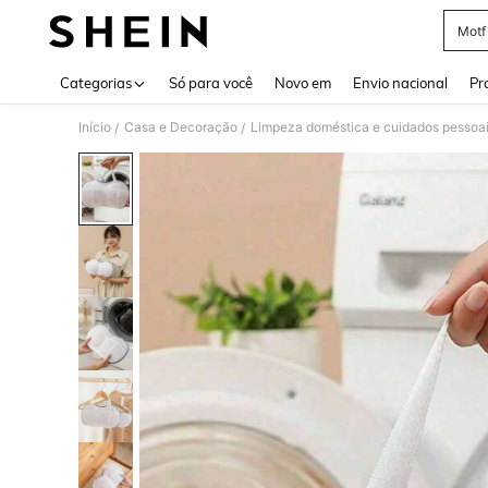
Motf
Use up 
Categorias
Só para você
Novo em
Envio nacional
Pr
Início
Casa e Decoração
Limpeza doméstica e cuidados pessoa
/
/