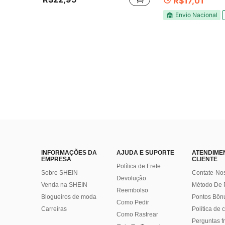
R$17,01
Envio Nacional
INFORMAÇÕES DA
AJUDA E SUPORTE
ATENDIME
EMPRESA
CLIENTE
Política de Frete
Sobre SHEIN
Contate-No
Devolução
Venda na SHEIN
Método De
Reembolso
Blogueiros de moda
Pontos Bôn
Como Pedir
Carreiras
Política de
Como Rastrear
Perguntas f