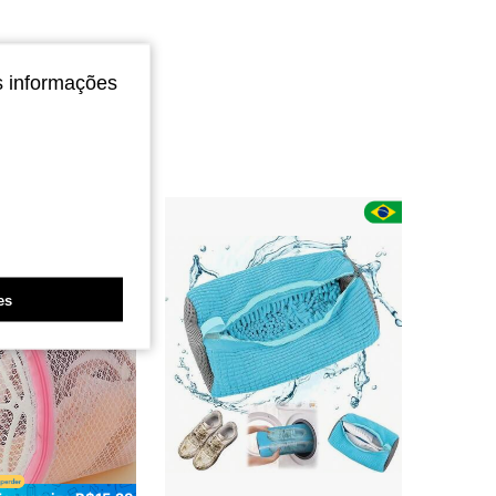
s informações
es