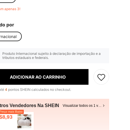
am apenas 3!
do por
rnacional
Produto Internacional sujeito à declaração de importação e a
tributos estaduais e federais.
ADICIONAR AO CARRINHO
até
4
pontos SHEIN calculados no checkout.
tros Vendedores Na SHEIN
Visualizar todos os 1 vendedores
reço mais Baixo
$8,93