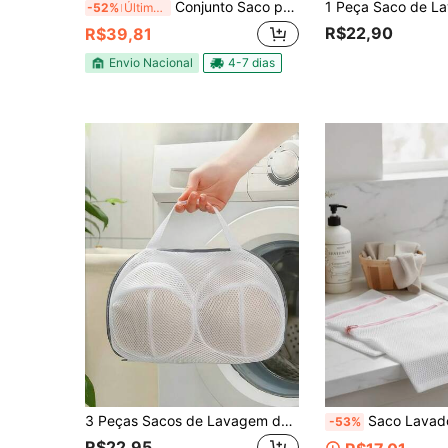
Conjunto Saco para Lavar Roupas Intimas Protetor Limpeza de Sutiã Telado Protege Maquina de Lavar Lavanderia
-52%
Último dia
R$22,90
R$39,81
Envio Nacional
4-7 dias
3 Peças Sacos de Lavagem de Sutiã, Saco de Lavanderia de Sutiã Lavável na Máquina, Saco de Lavagem de Lingerie Anti-Deformação para Viagem e Organizador de Serviço de Quarto, Cor Aleatória
Saco Lavadora Roupas Delicadas Ziper Redondo Sutiã Prote
-53%
R$22,95