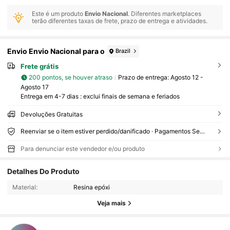
Este é um produto
Envio Nacional
. Diferentes marketplaces
terão diferentes taxas de frete, prazo de entrega e atividades.
Envio Envio Nacional para o
Brazil
Frete grátis
200 pontos, se houver atraso
Prazo de entrega:
Agosto 12 -
Agosto 17
Entrega em 4-7 dias : exclui finais de semana e feriados
Devoluções Gratuitas
Reenviar se o item estiver perdido/danificado · Pagamentos Seguros · Proteção de privacidade
Para denunciar este vendedor e/ou produto
Detalhes Do Produto
12 Seguidores
4,90
Material:
Resina epóxi
12 Seguidores
4,90
Veja mais
12 Seguidores
4,90
12 Seguidores
4,90