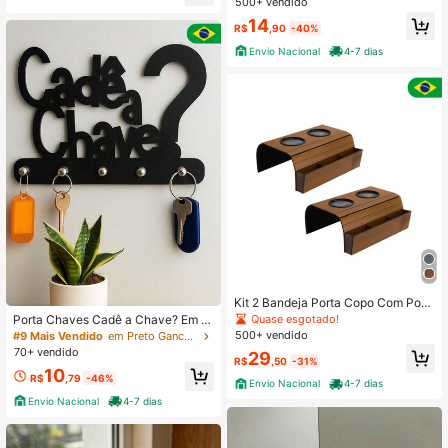
500+ vendido
Quase esgotado!
Quase esgotado!
Leão é uma Decoração Ideal para C
#2 Mais Vendido
em Acessórios e detalhes de decoração para casa
14
asa, Escritório, Estante e Mesa, Tan
R$
,90
-40%
Quase esgotado!
to como uma Decoração Atraente q
Envio Nacional
4-7 dias
uanto como uma Escultura de Anim
al Asiático Colecionável.
Kit 2 Bandeja Porta Copo Com Port
a Controle Esteira Para Braço de So
Quase esgotado!
Porta Chaves Cadê a Chave? Em M
fá Caramelo Marrom
DF Preto 18x13 Decoração de Pare
500+ vendido
#9 Mais Vendido
em Preto Ganchos para chaves
de
70+ vendido
29
R$
,50
-31%
10
R$
,79
-46%
Envio Nacional
4-7 dias
Envio Nacional
4-7 dias