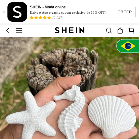
SHEIN - Moda online
×
OBTER
Baixe o App e ganhe cupom exclusivo de 15% OFF!
(2,847)