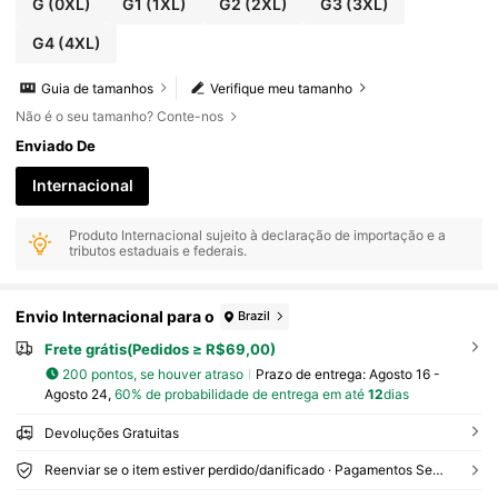
G
(0XL)
G1
(1XL)
G2
(2XL)
G3
(3XL)
G4
(4XL)
Guia de tamanhos
Verifique meu tamanho
Não é o seu tamanho? Conte-nos
Enviado De
Internacional
Produto Internacional sujeito à declaração de importação e a
tributos estaduais e federais.
Envio Internacional para o
Brazil
Frete grátis(Pedidos ≥ R$69,00)
200 pontos, se houver atraso
Prazo de entrega:
Agosto 16 -
Agosto 24,
60% de probabilidade de entrega em até
12
dias
Devoluções Gratuitas
Reenviar se o item estiver perdido/danificado · Pagamentos Seguros · Proteção de privacidade