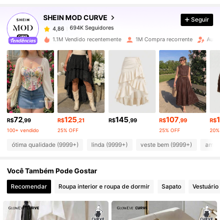
SHEIN MOD CURVE
Seguir
694K Seguidores
4,86
o***4
pago
1 dia atrás
1.1M Vendido recentemente
1M Compra recorrente
Aume
694K Seguidores
4,86
694K Seguidores
4,86
694K Seguidores
4,86
72
125
145
107
R$
,99
R$
,21
R$
,99
R$
,99
R$
100+ vendido
25% OFF
25% OFF
20%
694K Seguidores
4,86
ótima qualidade (9999+)
linda (9999+)
veste bem (9999+)
amor
Você Também Pode Gostar
694K Seguidores
4,86
Recomendar
Roupa interior e roupa de dormir
Sapato
Vestuário
694K Seguidores
4,86