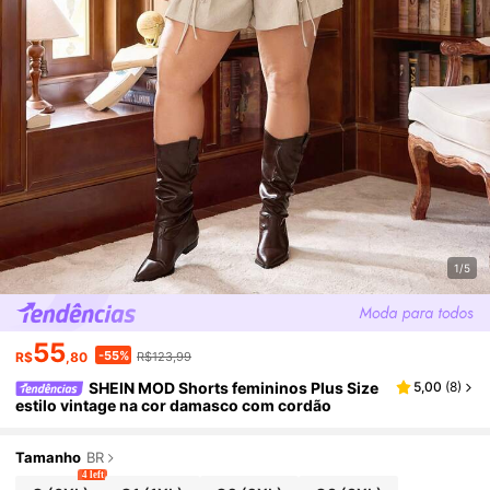
1/5
55
-55%
R$
,80
R$123,99
SHEIN MOD Shorts femininos Plus Size
5,00
(
8
)
estilo vintage na cor damasco com cordão
Tamanho
BR
4 left