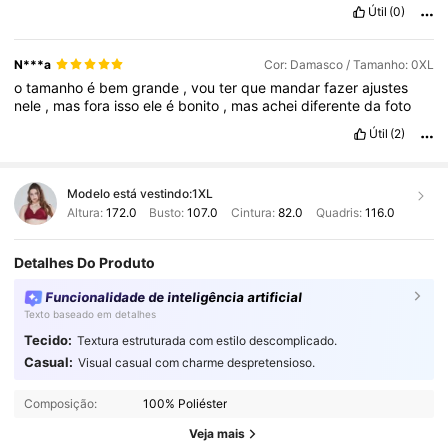
Útil
(0)
N***a
Cor: Damasco / Tamanho: 0XL
o
tamanho
é
bem
grande
,
vou
ter
que
mandar
fazer
ajustes
nele
,
mas
fora
isso
ele
é
bonito
,
mas
achei
diferente
da
foto
Útil
(2)
Modelo está vestindo:
1XL
Altura:
172.0
Busto:
107.0
Cintura:
82.0
Quadris:
116.0
Detalhes Do Produto
Funcionalidade de inteligência artificial
Texto baseado em detalhes
Tecido:
Textura estruturada com estilo descomplicado.
Casual:
Visual casual com charme despretensioso.
694K Seguidores
4,86
Composição:
100% Poliéster
694K Seguidores
4,86
Veja mais