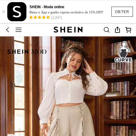
SHEIN - Moda online
×
OBTER
Baixe o App e ganhe cupom exclusivo de 15% OFF!
(2,847)