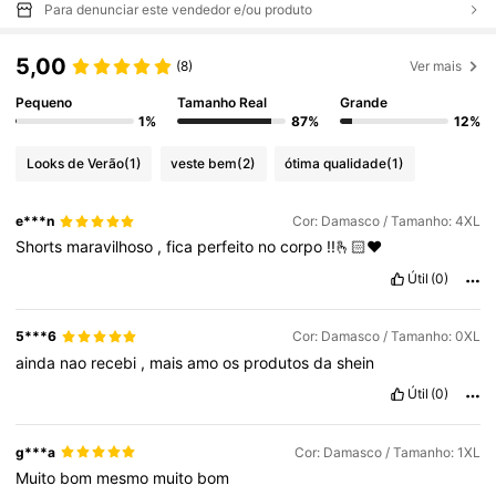
Para denunciar este vendedor e/ou produto
5,00
(8)
Ver mais
Pequeno
Tamanho Real
Grande
1%
87%
12%
Looks de Verão
(1)
veste bem
(2)
ótima qualidade
(1)
e***n
Cor: Damasco / Tamanho: 4XL
Shorts
maravilhoso
,
fica
perfeito
no
corpo
!!🫰🏻❤️
Útil
(0)
5***6
Cor: Damasco / Tamanho: 0XL
ainda
nao
recebi
,
mais
amo
os
produtos
da
shein
Útil
(0)
g***a
Cor: Damasco / Tamanho: 1XL
Muito
bom
mesmo
muito
bom