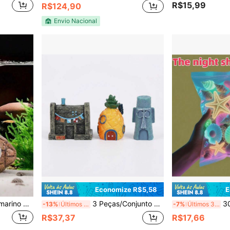
R$15,99
R$124,90
Envio Nacional
Economize R$5,58
E
1 Peça Decoração de Submarino Afundado Subaquático, Ornamento de Submarino para Aquário, Decoração de Paisagismo de Aquário e Bacia de Criação, Casa de Esconderijo para Peixes e Camarões
3 Peças/Conjunto Decoração Mini Casa Subaquática Clássica, Adequada para Paisagem de Aquário, Exibição de Mesa, Decoração de Festa de Aniversário
30/50/100 Peças Pedra
-13%
Últimos 3 dias
-7%
Últimos 3 dias
R$37,37
R$17,66