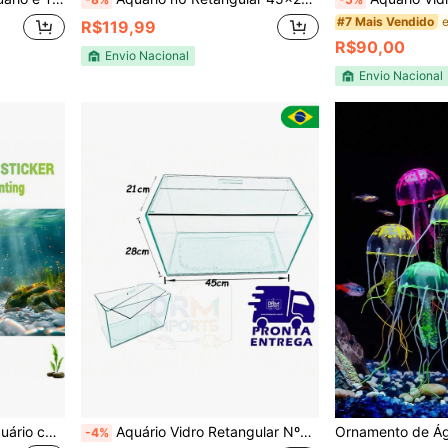
#7 Mais Vendido
R$119,99
R$90,00
Envio Nacional
Envio Nacional
Pintura de Bottom para Aquário com Bottom de Rio Ensolarado, com Seixos e Areia, Adequada para Aquários de Peixes, Terrários de Répteis e Aquários Plantados de Vários Tamanhos
Aquário Vidro Retangular Nº6 simples 45x21x28 28Lt Peixes
-4%