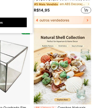
em ABS Decoração para aquário
#5 Mais Vendido
em Poliéster Decoração para aquário
R$14,95
4
outros vendedores
es
imples 30x30x30 26Lt Black Peixes
Conchas Naturais e Búzios Mistos 1-6cm(0,39-2,36 Polegadas) Não Desbotam Decoração de Paisagem de Aquário de Peixes DIY Micro Paisagem Concha de Caranguejo Eremita Ornamento de Praia para Casa
-3%
Últimos 2 dias