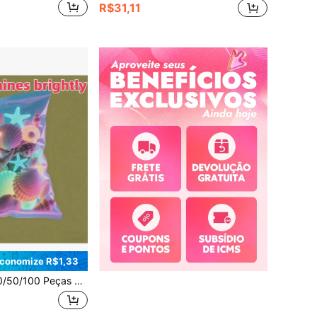
R$31,11
conomize R$1,33
s Brilhantes do Oceano, Conchas Luminosas, Adequadas para Aquário, Decoração de Jardim, Decoração de Estrela do Mar Colorida e Brilhante para Aquário/Plantador