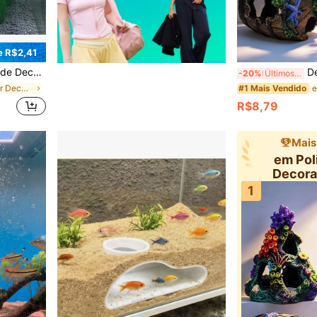
 R$2,41
tos de Grama para Paisagismo de Tanque de Peixes
Decoração de Aquário para P
-20%
Últimos 3 dias
em Poliéster Decoração para aquário
#1 Mais Vendido
R$8,79
Mais
em Pol
Decora
aq
1