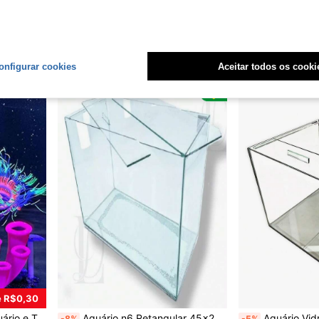
#6 Mais Vendido
R$40,46
R$17,91
onfigurar cookies
Aceitar todos os cooki
 R$0,30
Acessórios de Decoração para Taça de Peixes Pequenos e Grandes
Aquário n6 Retangular 45x21x28cm 28 litros de vidro incolor com tampa com corte na lateral para fios de bombas ou aquecedor - para peixes fish ornamental e plantas natural ou artificial
Aquário Vidro Quadrado S
-8%
-5%