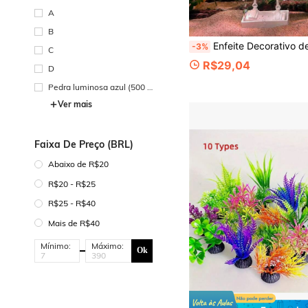
A
B
Enfeite Decorativo de Aquário Dançante, 7 Cores com 1 Ventosa, Esqueleto Dançante Impresso em 3D, Compatível com Tubo de Oxigênio, Pose Flexível Multijunta Impulsionada por Bolhas, Esqueleto Engra
-3%
C
R$29,04
D
Pedra luminosa azul (500 p
eças)
Ver mais
Faixa De Preço (BRL)
Abaixo de R$20
R$20 - R$25
R$25 - R$40
Mais de R$40
Mínimo:
Máximo:
Ok