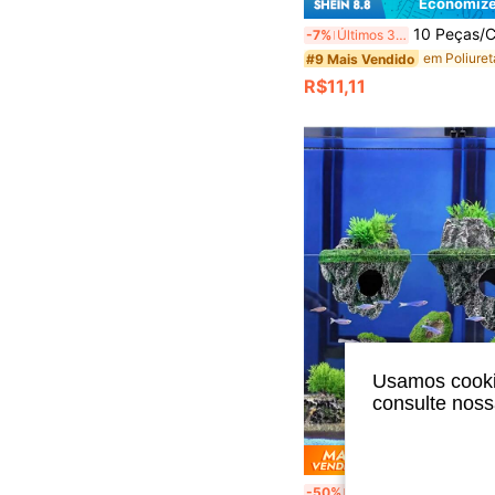
Economize
10 Peças/Conjunto de Plantas Subaquáticas Artificiais Coloridas Kit de Decoração de Aquário - Decorações de Aquário em PVC, Plantas Falsas Realistas para Pais
-7%
Últimos 3 dias
#9 Mais Vendido
R$11,11
Usamos cookie
consulte nos
Economize
Decoração de Paisagem de Pedra Flutuante para Aquário, Rocha Artificial Falsa de Montanha, Esconderijo de Caverna, Ornamento de Tanque d
-50%
Últimos 2 dias