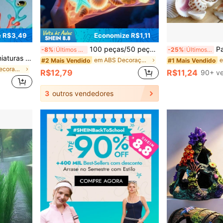
 R$3,49
Economize R$1,11
100 peças/50 peças/10 peças Pedras Decorativas para Aquário, Fluorescentes Brilhantes, Pedras Decorativas em Formato de Criaturas Marinhas Fofas, Adequadas para Aquário, Jardim, Lago, Artesanato, Decoração Colorida de Aquário (Estilo Aleatório)
Pacote Misto de 
-8%
Últimos 3 dias
-25%
Últimos 3 dias
 Estimação Aquáticos, Acessórios de Paisagem Subaquática, Decorações de Aquário para Casa, Escritório, Decoração Aquascape Única
em ABS Decoração para aquário
#2 Mais Vendido
#1 Mais Vendido
em Peixe Decoração para aquário
R$12,79
R$11,24
90+ v
3
outros vendedores