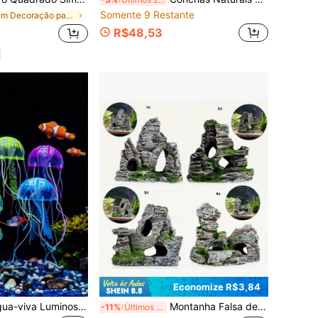
Somente 9 Restante
em Decoração para aquário
R$48,53
Economize R$3,84
Ornamento de Água-viva Luminosa para Decoração de Aquário - Ornamento de Aquário de Flutuação Lenta - Decoração de Aquascape com Tema Oceânico - Ornamento de Água-viva Luminescente para Aquário Zen - Decoração Realçadora de Humor com Efeito Suave de Fluxo de Água - Ornamento de Silicone para Peixes para Aquários de Água Salgada e Doce - Design Anti-Flutuação para Aquários de Betta
Montanha Falsa de Resina, Artesanato Decorativo, Decoração de Aquário, Enfeites de Aquário
-11%
Últimos 3 dias