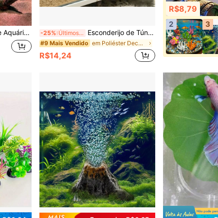
R$8,79
2
3
çado de Cemitério, Decoração de Aquário, Presente de Halloween e Natal
Esconderijo de Túnel para Peixes de Aquário, Decoração de Caverna Curva Natural, Adequado para Guppy, Betta e Bagre Longo, Acessório para Aquário de Água Doce e Salgada, Esconderijo de Peixe Fácil de Instalar
-25%
Últimos 3 dias
em Poliéster Decoração para aquário
#9 Mais Vendido
R$14,24