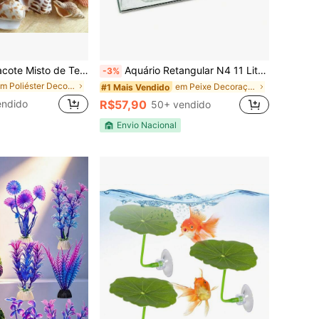
Tesouros da Praia para Aquário - 200g de Conchas Naturais e Caracóis Marinhos - Adicione Vivacidade a Aquários e Tigelas de Vidro
Aquário Retangular N4 11 Litros Para Peixes Plantas 35x17x22 cm vidro 3mm
-3%
em Poliéster Decoração para aquário
em Peixe Decoração para aquário
#1 Mais Vendido
endido
R$57,90
50+ vendido
Envio Nacional