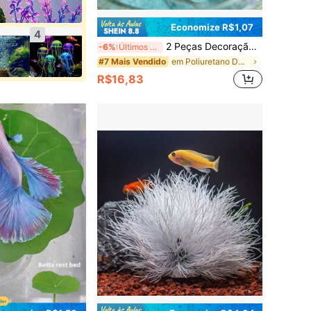
Economize R$1,07
4
2 Peças Decoração de Paisagem Micro Aquário Criativa, Ornamento de Barco de Pesca com Gato Fofo, Decoração de Aquário de Resina Durável de Alta Qualidade, Decoração de Paisagem Micro Temática Oceânica, Acessórios de Plantador de Aquário com Detalhes Realistas | Presente de Feriado | Presente para Entusiastas da Pesca
-6%
Últimos 3 dias
em Poliuretano Decoração para aquário
#7 Mais Vendido
R$16,83