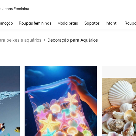
a Jeans Feminina
and down arrow keys to navigate search Buscas recentes and Pesquisar e Encontr
omoção
Roupas femininas
Moda praia
Sapatos
Infantil
Roupa
ara peixes e aquários
Decoração para Aquários
/