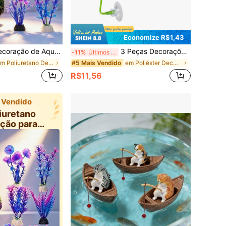
Economize R$1,43
eixe Betta, Acessórios de Decoração de Aquário, Conjunto de Recife de Coral Colorido, Montanha de Coral X 1, Balde de Estrela-do-Mar X 1, Plantas Decorativas de Aquário X 6 (Múltiplos Conjuntos Disponíveis)
3 Peças Decorações de Aquário, Rede de Folhas para Peixe Beta, Plantas Aquáticas de Plástico Macio, Local Prático de Descanso e Esconderijo para Peixe Beta
-11%
Últimos 3 dias
em Poliuretano Decoração para aquário
em Poliéster Decoração para aquário
#5 Mais Vendido
R$11,56
 Vendido
iuretano
ção para
uário