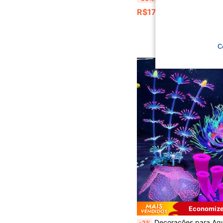
R$17,48
C
Economize
Decorações para Aquário e Tanque de Peixes com Efeito Brilhante, Ornamento Artificial de Coral Recife de Silicone Fluorescente, Plantas para Decoração de Aquário, 
-2%