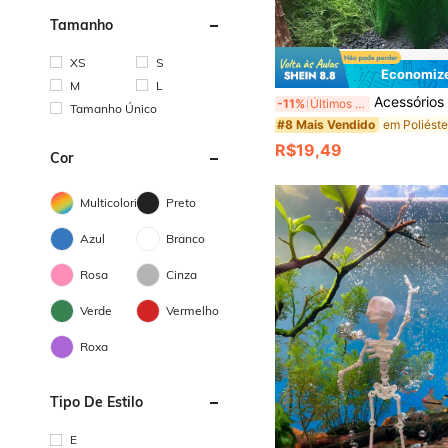
Tamanho
XS
S
Economize
M
L
Acessórios de Decoração para Aquário, Plantas de Água Artificiais, Ornamen
-11%
Últimos 3 dias
Tamanho Único
#8 Mais Vendido
R$19,49
Cor
Multicolorido
Preto
Azul
Branco
Rosa
Cinza
Verde
Vermelho
Roxa
Tipo De Estilo
E