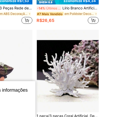
conomize R$1,53
Economize R$4,34
 para Peixe Betta, Simulando Habitat Natural, Cama de Betta, Decoração de Aquário com Folhas Falsas, Melhora a Saúde do Betta - Área de Descanso Natural, Orgânica e Confortável para o Aquário
Lírio Branco Artificial - Decoração de Aquário de Polietileno, Adequado para Aquários, Ideal para Criar Cenas Subaquáticas, Decoração de Aquário | Decoração Natural | Planta Aquática, Decoração de Aquário
-14%
Últimos 3 dias
em ABS Decoração para aquário
em Poliéster Decoração para aquário
#7 Mais Vendido
R$26,65
s informações
conomize R$1,99
o Afundado de Resina com Detalhes Realistas, Ornamento de Aquário
1 peça/3 peças Coral Artificial, Decoração de Planta de Coral Artificial Realista para Aquário, Decoração de Planta Marinha para Paisagem de Aquário