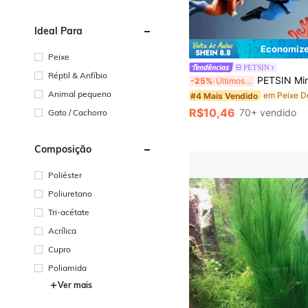
Ideal Para
Economize
Peixe
PETSIN
Réptil & Anfíbio
PETSIN Miniaturas de Mergulhador de Resina para Aquário - Decoração de Mergulhador de Escafandro Flutuante com Bolas de Flutuabilidade, Ornamentos Criativos de Aquário para Animais de
-25%
Últimos 3 dias
Animal pequeno
#4 Mais Vendido
R$10,46
70+ vendido
Gato / Cachorro
Composição
Poliéster
Poliuretano
Tri-acétate
Acrílica
Cupro
Poliamida
Ver mais