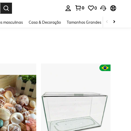
0
0
ar. Press Enter to select.
s masculinas
Casa & Decoração
Tamanhos Grandes
Joias e acessó