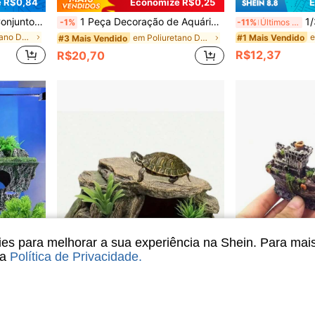
 R$0,84
Economize R$0,25
E
agismo de Aquário, Mídia de Filtro de Aquário Incluindo Carvão Ativado, Anéis Cerâmicos e Bola de Bactéria
1 Peça Decoração de Aquário em Formato de Vulcão com Pedra de Ar, Gerador de Bolhas de Vulcão em Material ABS com Pedra de Ar, Acessório de Oxigenação para Pequeno Aquário, Sem Necessidade de Mangueira, Sem Necessidade de Energia
1/3 Peças Rede de Folhas
-1%
-11%
Últimos 3 dias
em Poliuretano Decoração para aquário
#1 Mais Vendido
em Poliuretano Decoração para aquário
#3 Mais Vendido
R$12,37
R$20,70
s para melhorar a sua experiência na Shein. Para mai
sa
Política de Privacidade
.
 R$17,47
Economize R$4,49
E
e Peixes, Cenário Realista, Suprimentos de Aquascape, Decoração de Abrigo Escondido Criativa
Plataforma de Descanso de Tartaruga Marinha de Resina Realista - Abrigo e Habitat Artificial de Rocha para Répteis, Sapos e Tartarugas Marinhas | Decoração de Aquário Fácil de Instalar com Textura de Rocha Natural e Cobertura de Musgo Verde, Decoração de Habitat de Tartaruga Marinha
Mini Navio Pirata Decoração de Aquário, Barc
-10%
-10%