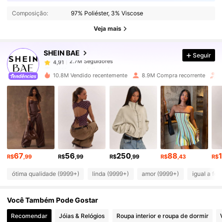
Composição:
97% Poliéster, 3% Viscose
2.7M Seguidores
4,91
Veja mais
SHEIN BAE
Seguir
2.7M Seguidores
4,91
m***a
pago
1 dia atrás
10.8M Vendido recentemente
8.9M Compra recorrente
2.7M Seguidores
4,91
2.7M Seguidores
4,91
2.7M Seguidores
4,91
67
56
250
88
R$
,99
R$
,99
R$
,99
R$
,43
R$
ótima qualidade (9999+)
linda (9999+)
amor (9999+)
igual a fot
2.7M Seguidores
4,91
Você Também Pode Gostar
2.7M Seguidores
4,91
Recomendar
Jóias & Relógios
Roupa interior e roupa de dormir