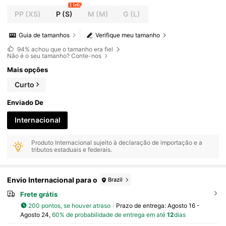
1 left
PP
(XS)
P
(S)
M
(M)
G
(L)
Guia de tamanhos
Verifique meu tamanho
94%
achou que o tamanho era fiel
Não é o seu tamanho? Conte-nos
Mais opções
Curto
Enviado De
Internacional
Produto Internacional sujeito à declaração de importação e a
tributos estaduais e federais.
Envio Internacional para o
Brazil
Frete grátis
200 pontos, se houver atraso
Prazo de entrega:
Agosto 16 -
Agosto 24,
60% de probabilidade de entrega em até
12
dias