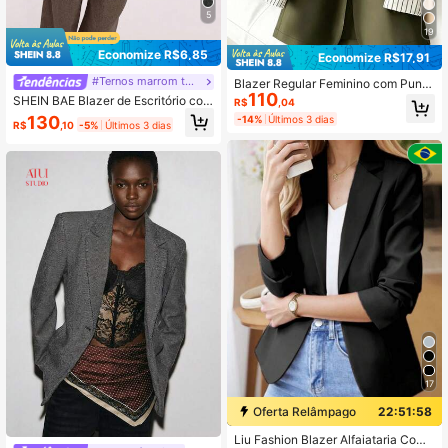
5
19
Economize R$6,85
Economize R$17,91
#Ternos marrom terra
Blazer Regular Feminino com Punh
110
o Listrado e Patchwork, Um Botão,
SHEIN BAE Blazer de Escritório com
R$
,04
Primavera/Outono
Design de Gola Quadrada Distintiva
130
-14%
Últimos 3 dias
R$
,10
-5%
Últimos 3 dias
para Outono e Inverno para Mulher
es
17
Oferta Relâmpago
22:51:57
Liu Fashion Blazer Alfaiataria Com