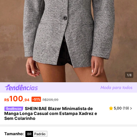
1/8
100
-51%
R$
,94
R$205,99
SHEIN BAE Blazer Minimalista de
5,00
(
19
)
Manga Longa Casual com Estampa Xadrez e
Sem Colarinho
Tamanho
:
BR
Padrão