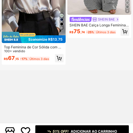
4
SHEIN BAE
SHEIN BAE Calça Longa Feminina
9
Casual para Trabalho, Marrom com
75
R$
,74
-25%
Últimos 3 dias
Textura Listrada, Corte Solto, Adeq
uada para Uso Casual, Passeios, Us
Economize R$13,75
o Diário, Calça Longa Listrada Práti
ca, Calça Longa Solta Listrada
Top Feminina de Cor Sólida com Bo
tões, Casual para Primavera
100+ vendido
67
R$
,15
-17%
Últimos 3 dias
51% OFF!
ADICIONAR AO CARRINHO