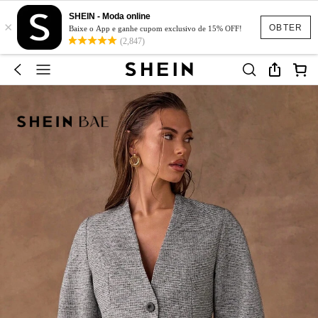
SHEIN - Moda online
×
OBTER
Baixe o App e ganhe cupom exclusivo de 15% OFF!
(2,847)