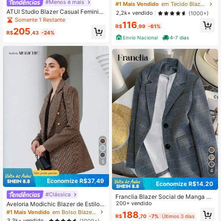
#Menos é mais
Forro 1 Botão Feminino Casaco Ele
#1 Mais Vendido
em Tecido Blazers Femininos
gante Social Coleção Nova importa
ATUI Studio Blazer Casual Feminin
2,2k+ vendido
(1000+)
do tecido ótima linda 1 botões
o de Manga Longa com Gola Xale e
Somente 1 Restante
116
Listras, Outono
R$
,99
-61%
205
R$
,43
-24%
Envio Nacional
4-7 dias
5
4
Economize R$37,49
Economize R$14,20
#Clássica
Franclia Blazer Social de Manga Lo
nga com Gola Virada para Baixo e E
200+ vendido
Aveloria Modichic Blazer de Estilo E
stampa Xadrez para Mulheres
mpresarial com Lapela, Manga Lon
#1 Mais Vendido
em Bolso Blazers Femininos
188
R$
,70
-7%
Últimos 3 dias
ga, Estampa Xadrez e Estilo Dupla-
3,3k+ vendido
(1000+)