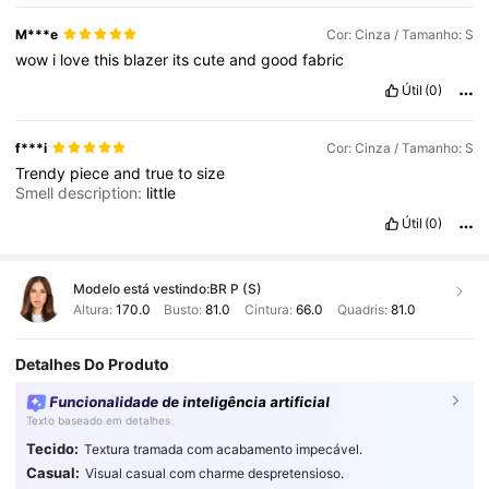
M***e
Cor: Cinza / Tamanho: S
wow
i
love
this
blazer
its
cute
and
good
fabric
Útil
(0)
f***i
Cor: Cinza / Tamanho: S
Trendy
piece
and
true
to
size
Smell description:
little
Útil
(0)
Modelo está vestindo:
BR P (S)
Altura:
170.0
Busto:
81.0
Cintura:
66.0
Quadris:
81.0
Detalhes Do Produto
Funcionalidade de inteligência artificial
Texto baseado em detalhes
Tecido:
Textura tramada com acabamento impecável.
Casual:
Visual casual com charme despretensioso.
2.7M Seguidores
4,91