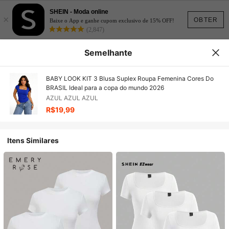
SHEIN - Moda online
×
OBTER
Baixe o App e ganhe cupom exclusivo de 15% OFF!
(2,847)
Semelhante
BABY LOOK KIT 3 Blusa Suplex Roupa Femenina Cores Do
BRASIL Ideal para a copa do mundo 2026
AZUL AZUL AZUL
R$19,99
Itens Similares