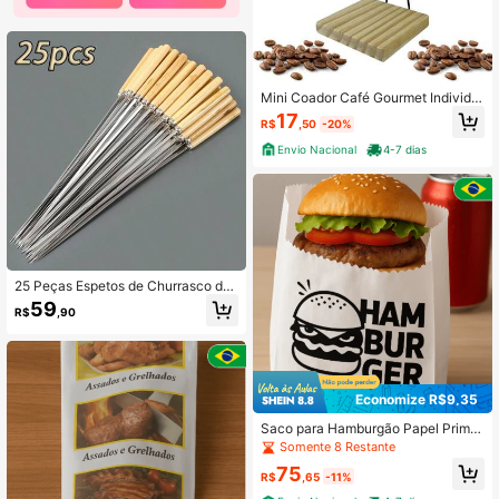
Mini Coador Café Gourmet Individu
al Unico Base Madeira
17
R$
,50
-20%
Envio Nacional
4-7 dias
25 Peças Espetos de Churrasco de
Madeira Antiescaldante, Reutilizáv
59
R$
,90
eis, Espetos de Churrasco de Metal
de Aço Inoxidável 304, Espetos Lar
gos
Economize R$9,35
Saco para Hamburgão Papel Prime
10x15cm Embale Bem c/500 un
Somente 8 Restante
75
R$
,65
-11%