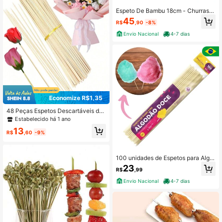
Espeto De Bambu 18cm - Churrasc
o Espetinho Palito 18 Cm C/ 1000 u
45
R$
,90
-8%
nidades
Envio Nacional
4-7 dias
Economize R$1,35
48 Peças Espetos Descartáveis de
Bambu, Decoração Multifuncional p
Estabelecido há 1 ano
ara Festa, Algodão Doce, Supriment
13
os para Churrasco ao Ar Livre, Artes
R$
,60
-9%
anato DIY. Diâmetro 4mm, Mais Op
ções de Tamanho 35cm/45cm
100 unidades de Espetos para Algo
dão Doce Sem Ponta 40cm - Palito
23
R$
,99
s de Bambu para algodão doce
Envio Nacional
4-7 dias