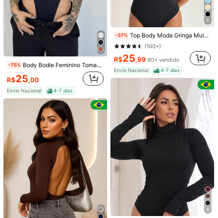
(1000+)
(1000+)
31
24
R$
,84
R$
,90
2,1k+ vendido
5,4k+ vendido
6
Envio Nacional
4-7 dias
Envio Nacional
4-7 dias
Top Body Moda Gringa Multiformas Amarração no pescoço Modinha Sexy Verão Sensual Tecido revestido Costas nuas Férias Praia Carnaval
-57%
(100+)
25
R$
,99
90+ vendido
Body Bodie Feminino Tomara Que Caia Cavado Cintura Asa Delta Básico Casual Gringa
-75%
Envio Nacional
4-7 dias
25
R$
,00
Envio Nacional
4-7 dias
Body Suplex Manga Longa Gola Quadrada
-75%
24
R$
,90
60+ vendido
Envio Nacional
4-7 dias
Rafferiza
SHEIN Raffinéa Macacão Lungo com Zíper Manga Longa e Ajustado, para Outono/Inverno, Calça Legging de Compressão Casual de Treino com Forro Quente
-3%
#2 Mais Vendido
em Tecido Unitards Femininos
4