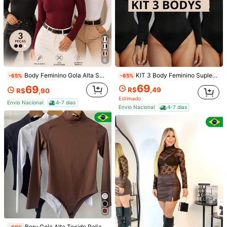
6
Body Feminino Gola Alta Suplex Premium Modelador Elegante Manga Longa Casual Ajuste Perfeito
KIT 3 Body Feminino Suplex manga longa gola alta Cacharrel Segunda Pele Premium Moda Bory Bore Kit 3 Body Suplex Forrado Gola Alta Manga Longa Modelador Ajustado ao Corpo Segunda Pele Elegante Confortável com Fecho de Colchete Body Preto Branco Marrom Combo 3 Peças Roupa Versátil Justa Elasticidade Alta Qualidade Body Manga Longa Básico Premium Look Sofisticado Casual e Noite Kit Body Colado no Corpo Sem Transparência Toque Macio Respirável Ajuste Perfeito Silhueta Definida Roupa Estilosa Moderna Conforto e Elegância Body com Gola Alta Ideal Para Inverno Meia Estação Look Minimalista Chique Suplex Grosso Não Marca Não Enrola Alta Durabilidade Kit 3 Peças Economia Feminina Melhor Custo Benefício Tamanho Único Veste do 36 ao 40 Modelagem Inteligente Body Luxo Confortável Prático Para Dia a Dia e Eventos
-65%
-65%
69
69
R$
,49
R$
,90
Estimado
1/3
Envio Nacional
4-7 dias
Envio Nacional
4-7 dias
55
-38%
R$
,00
R$89,00
BODY BORY MANGA LONGA GOLA ALTA
5,00
(
2
)
Tamanho
Unico(36-42)
Enviado De
Envio Nacional
Internacional
Bory Gola Alta Tecido Poliamida Conforto e Sensualidade.