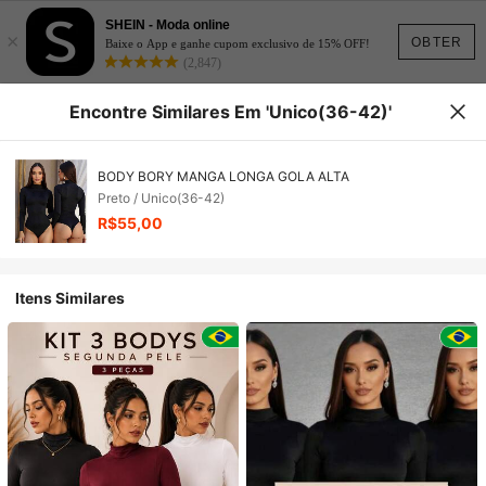
SHEIN - Moda online
×
OBTER
Baixe o App e ganhe cupom exclusivo de 15% OFF!
(2,847)
Encontre Similares Em 'Unico(36-42)'
BODY BORY MANGA LONGA GOLA ALTA
Preto / Unico(36-42)
R$55,00
Itens Similares