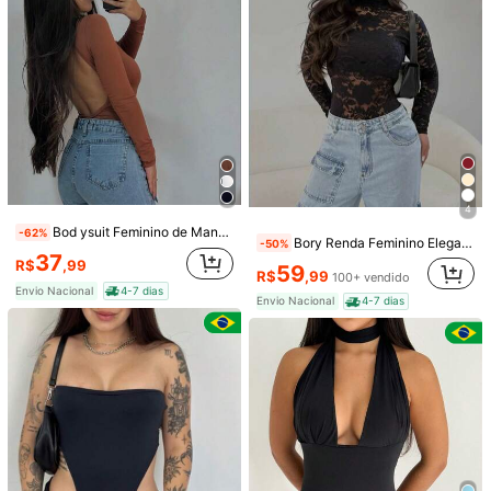
Seguir
Todos os itens
26 Seguidores
4,00
26 Seguidores
4,00
Você Também Pode Gostar
26 Seguidores
4,00
Recomendar
Jóias & Relógios
Roupa interior e roupa de dormir
26 Seguidores
4,00
4
Bod ysuit Feminino de Manga Longa Sexy com Recorte/ Decote COSTA NUA
-62%
Bory Renda Feminino Elegante para Looks Sofisticados
-50%
37
R$
,99
59
R$
,99
100+ vendido
Envio Nacional
4-7 dias
Envio Nacional
4-7 dias
6
7
Body Feminino Modelador Collant segunda Pele Manga Longa Costas Aberta Costa Nua Gola Alta Dedeira Versátil Casual Ocasional Moda Gringa Elegante Básico
Kit Body Feminino Suplex manga longa gola alta Cacharrel Segunda Pele Premium Moda Bory Bore
-65%
-38%